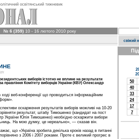
олітичний освітянський тижневик
№ 6 (359)
10 - 16 лютого 2010 року
свіжий 
Пі
ИНЕ
2
оку
2
езидентських виборів істотно не вплине на результати
50
а правління Комітету виборців України (КВУ) Олександр
40
33
в ході веб-конференції що проводиться інформаційним
нформ».
24
17
спективи оскарження результатів виборів можливі на 10-20
7
 зрівняти результат, штабу Тимошенко (кандидат на пост
стр України Юлія Тимошенко) необхідно оскаржити вибори
льниць. На мою думку, це нереально», — сказав він.
ажає, що «Україна зробила декілька кроків назад в питанні
порівняно з 2006 і 2007 роками. Проте є великий прогрес в