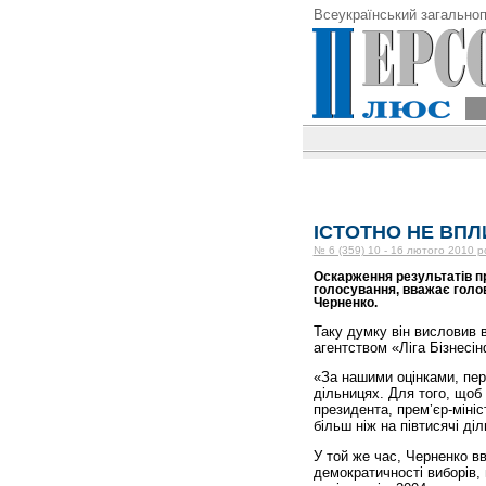
Всеукраїнський загальноп
ІСТОТНО НЕ ВПЛ
№ 6 (359) 10 - 16 лютого 2010 р
Оскарження результатів пр
голосування, вважає голов
Черненко.
Таку думку він висловив 
агентством «Ліга Бізнесі
«За нашими оцінками, пер
дільницях. Для того, щоб
президента, прем’єр-міні
більш ніж на півтисячі ді
У той же час, Черненко вв
демократичності виборів, 