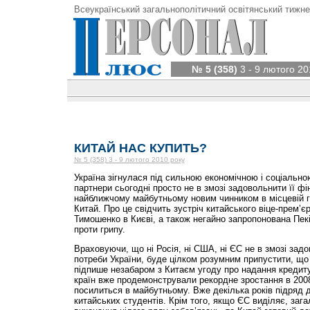
Всеукраїнський загальнополітичний освітянський тижне
№ 5 (358)
3 - 9 лютого 20
КИТАЙ НАС КУПИТЬ?
№ 5 (358) 3 - 9 лютого 2010 року
Україна зігнулася під сильною економічною і соціальною
партнери сьогодні просто не в змозі задовольнити її фі
найближчому майбутньому новим чинником в місцевій ге
Китай. Про це свідчить зустріч китайського віце-прем’
Тимошенко в Києві, а також негайно запропонована Пек
проти грипу.
Враховуючи, що ні Росія, ні США, ні ЄС не в змозі задов
потреби України, буде цілком розумним припустити, що
підпише незабаром з Китаєм угоду про надання кредиту
країн вже продемонстрували рекордне зростання в 2008 
посилиться в майбутньому. Вже декілька років підряд 
китайських студентів. Крім того, якщо ЄС виділяє, зага