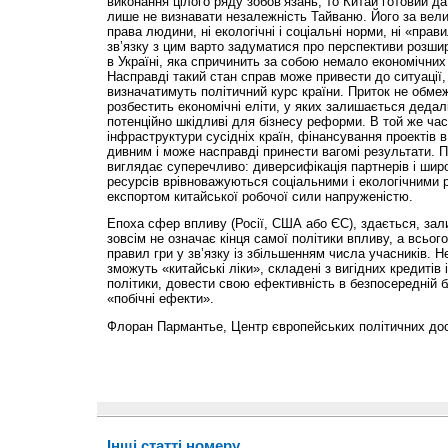
виконання цілого ряду зобов’язань, то Китай готовий да
лише не визнавати незалеж­ність Тайваню. Його за вел
права людини, ні екологічні і соціальні норми, ні «пра
зв’язку з цим варто задуматися про перспективи розшир
в Україні, яка спричинить за собою немало економічних 
Насправді такий стан справ може привести до ситуації,
визначатимуть політичний курс країни. Приток не обме
розбестить еконо­мічні еліти, у яких залишається деда
потенційно шкідливі для бізнесу реформи. В той же час
інфраструктури сусідніх країн, фінансування проектів в
дивним і може насправді принести вагомі результати. 
виглядає суперечливо: диверсифікація партнерів і шир
ресурсів врівноважуються соціальними і екологічними 
експортом китайської робочої сили напруженістю.
Епоха сфер впливу (Росії, США або ЄС), здається, за
зовсім не означає кінця самої політики впливу, а всьог
правил гри у зв’язку із збільшенням числа учасників. 
зможуть «китайські ліки», складені з вигідних кредитів 
політики, довести свою ефективність в безпосередній бл
«побічні ефекти».
Флоран Пармантье, Центр європейських політичних до
Інші статті номеру