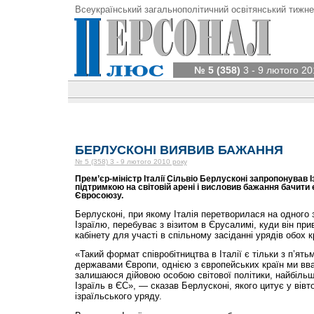
Всеукраїнський загальнополітичний освітянський тижне
№ 5 (358)
3 - 9 лютого 20
БЕРЛУСКОНІ ВИЯВИВ БАЖАННЯ
№ 5 (358) 3 - 9 лютого 2010 року
Прем’єр-міністр Італії Сільвіо Берлусконі запропонував 
підтримкою на світовій арені і висловив бажання бачити
Євросоюзу.
Берлусконі, при якому Італія перетворилася на одного
Ізраїлю, перебуває з візитом в Єрусалимі, куди він прив
кабінету для участі в спільному засіданні урядів обох к
«Такий формат співробітництва в Італії є тільки з п’я
державами Європи, однією з європейських країн ми вваж
залишаюся дійовою особою світової політики, найбіль
Ізраїль в ЄС», — сказав Берлусконі, якого цитує у вівт
ізраїльського уряду.