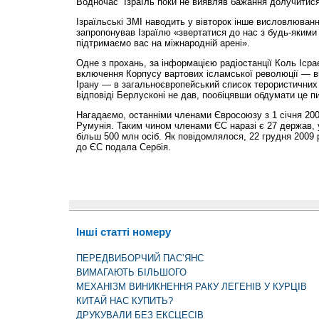
Водночас Ізраїль поки не виявляв бажання долучитис
Ізраїльські ЗМІ наводить у вівторок інше висловлюванн
запропонував Ізраїлю «звертатися до нас з будь-якими
підтримаємо вас на міжнародній арені».
Одне з прохань, за інформацією радіостанції Коль Ісра
включення Корпусу вартових ісламської революції — в
Ірану — в загальноєвропейський список терористичних 
відповіді Берлусконі не дав, пообіцявши обдумати це п
Нагадаємо, останніми членами Євросоюзу з 1 січня 200
Румунія. Таким чином членами ЄС наразі є 27 держав, 
більш 500 млн осіб. Як повідомлялося, 22 грудня 2009 
до ЄС подала Сербія.
Інші статті номеру
ПЕРЕДВИБОРЧИЙ ПАС’ЯНС
ВИМАГАЮТЬ БІЛЬШОГО
МЕХАНІЗМ ВИНИКНЕННЯ РАКУ ЛЕГЕНІВ У КУРЦІВ
КИТАЙ НАС КУПИТЬ?
ДРУКУВАЛИ БЕЗ ЕКСЦЕСІВ