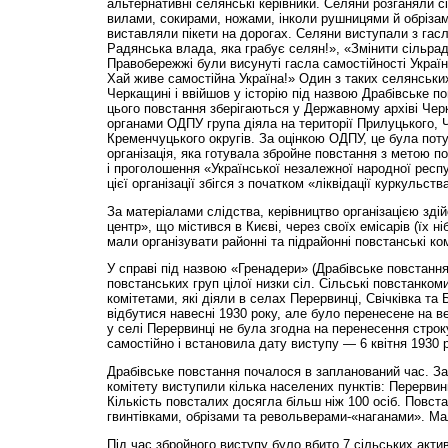
альтернативні селянські керівники. Селяни розганяли 
вилами, сокирами, ножами, інколи рушницями й обрізам
виставляли пікети на дорогах. Селяни виступали з гас
Радянська влада, яка грабує селян!», «Змінити сільра
Правобережжі були висунуті гасла самостійності Украї
Хай живе самостійна Україна!» Один з таких селянських
Черкащині і ввійшов у історію під назвою Драбівське п
цього повстання зберігаються у Державному архіві Черк
органами ОДПУ група діяла на території Прилуцького, 
Кременчуцького округів. За оцінкою ОДПУ, це була пот
організація, яка готувала збройне повстання з метою 
і проголошення «Української незалежної народної респу
цієї організації збігся з початком «ліквідації куркульств
За матеріалами слідства, керівництво організацією зд
центр», що містився в Києві, через своїх емісарів (їх ні
мали організувати районні та підрайонні повстанські ком
У справі під назвою «Гренадери» (Драбівське повстанн
повстанських груп цілої низки сіл. Сільські повстанком
комітетами, які діяли в селах Перервинці, Свічківка та
відбутися навесні 1930 року, але було перенесене на ве
у селі Перервинці не була згодна на перенесення строк
самостійно і встановила дату виступу — 6 квітня 1930 р
Драбівське повстання почалося в запланований час. За
комітету виступили кілька населених пунктів: Перервин
Кіль­кість повсталих досягла більш ніж 100 осіб. Повст
гвинтівками, обрізами та револьверами-«наганами». Ма
Під час збройного виступу було вбито 7 сільських актив