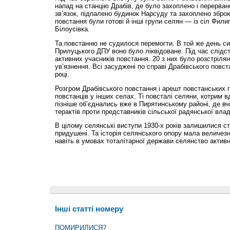
напад на станцію Драбів, де було захоплено і перерв
зв’язок, підпалено будинок Нарсуду та захоплено зброю
повстання були готові й інші групи селян — із сіл Фили
Білоусівка.
Та повстанню не судилося перемогти. В той же день с
Прилуцького ДПУ воно було ліквідоване. Під час слідс
активних учасників повстання. 20 з них було розстріляно
ув’язнення. Всі засуджені по справі Драбівського повст
році.
Розгром Драбівського повстання і арешт повстанських г
повстанців у інших селах. Ті повсталі селяни, котрим 
пізніше об’єднались вже в Пирятинському районі, де вч
терактів проти представників сільської радянської влад
В цілому селянські виступи 1930-х років залишилися с
придушені. Та історія селянського опору мала величез
навіть в умовах тоталітарної держави селянство активн
Інші статті номеру
ПОМИРИЛИСЯ?