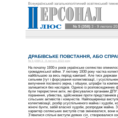
Всеукраїнський загальнополітичний освітянський тижне
№ 5 (358)
3 - 9 лютого 20
ДРАБІВСЬКЕ ПОВСТАННЯ, АБО СПРА
№ 5 (358) 3 - 9 лютого 2010 року
На початку 1930-х років українське селянство опинилос
громадянської війни. У лютому 1930 року частка колект
найбільшою за весь період кампанії. Але тиск держави 
сильним (тут і форсування колективізації, і усуспільне
вилучення посівного зерна, і обшуки, штрафи та компен
залишитися без наслідків. Однією із розповсюджених 
були терористичні акти, які фіксувалися органами ДПУ:
поранення, убивства, здійснювані проти представників 
сільських активістів і комуністів. Найпоширеніші виступ
колективізації, розбір усуспільненого майна і худоби, ко
жіночі бунти, забій власної худоби, розпродаж майна. З
характер селянських виступів став змінюватися, вони н
З’явилися спільні виступи деяких сіл, створювалися оз