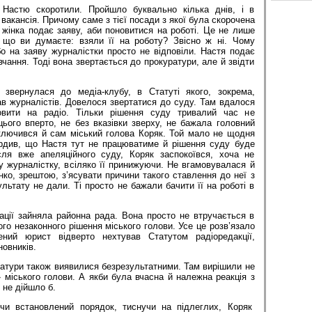
Настю скоротили. Пройшло буквально кілька днів, і в
 вакансія. Причому саме з тієї посади з якої була скорочена
жінка подає заяву, аби поновитися на роботі. Це не лише
 що ви думаєте: взяли її на роботу? Звісно ж ні. Чому
о на заяву журналістки просто не відповіли. Настя подає
вчання. Тоді вона звертається до прокуратури, але й звідти
 звернулася до медіа-клубу, в Статуті якого, зокрема,
в журналістів. Довелося звертатися до суду. Там вдалося
овити на радіо. Тільки рішення суду тривалий час не
ього вперто, не без вказівки зверху, не бажала головний
дключився й сам міський голова Коряк. Той мало не щодня
ердив, що Настя тут не працюватиме й рішення суду буде
сля вже апеляційного суду, Коряк заспокоївся, хоча не
 журналістку, всіляко її принижуючи. Не вгамовувалася й
ко, зрештою, з’ясувати причини такого ставлення до неї з
ультату не дали. Ті просто не бажали бачити її на роботі в
ації зайняла районна рада. Вона просто не втручається в
ого незаконного рішення міського голови. Усе це розв’язало
ний юрист відверто нехтував Статутом радіоредакції,
новників.
атури також виявилися безрезультатними. Там вирішили не
 міського голови. А якби була вчасна й належна реакція з
 не дійшло б.
чи встановлений порядок, тиснучи на підлеглих, Коряк