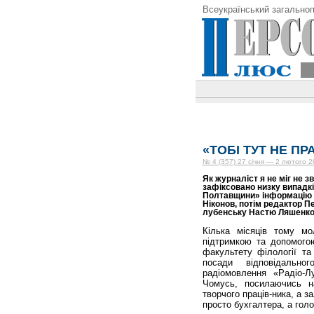
Всеукраїнський загальноп
«ТОБІ ТУТ НЕ П
№ 4 (357) 27 січня — 2 лютого 2
Як журналіст я не міг не 
зафіксовано низку випадкі
Полтавщини» інформацію п
Ніконов, потім редактор 
лубенську Настю Ляшенко
Кілька місяців тому м
підтримкою та допомого
факультету філології та
посади відповідально
радіомовлення «Радіо-
Чомусь, посилаючись н
творчого праців-ника, а з
просто бухгалтера, а голо