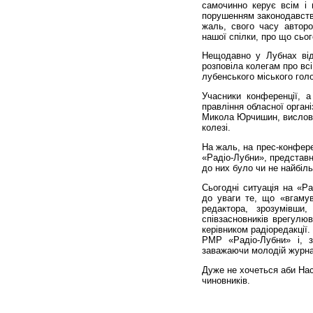
самочинно керує всім і 
порушенням законодавств
жаль, свого часу автор
нашої спілки, про що сьо
Нещодавно у Лубнах від
розповіла колегам про всі
лубенського міського голо
Учасники конференції, а
правління обласної органі
Микола Юрчишин, вислови
колезі.
На жаль, на прес-конфере
«Радіо-Лубни», представни
до них було чи не найбіл
Сьогодні ситуація на «Р
до уваги те, що «вгамув
редактора, зрозумівш
співзасновників врегулю
керівником радіоредакції
РМР «Радіо-Лубни» і, 
заважаючи молодій журна
Дуже не хочеться аби На
чиновників.