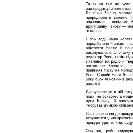
Та як би там не було, 
радіоредакції з’являється
Ляшенко. Звісно, молода 
природноёа й законно. І
відмовили — невідомо, б
другу заяву і знову — мо
ні слова.
І ось тоді наша колега
передбачено й захист пра
відстояти Настю й пон
виконувалося. Спочатку ц
редактор Рось, потім пі
з’являвся на радіо й тв
оскаржене. Зрештою, пі
припиняв тиску на молоду
Рось. Спроби Насті Ляшен
боку обох чиновників рез
редакції.
Дивну позицію в цій ситу
події, не оскаржила жодн
руки Коряку, й заслуже
ігнорував думкою співзас
Наші звернення до прокур
втручатися у «викрутаси»
прокуратури, то й до суду
Ось так, грубо порушую