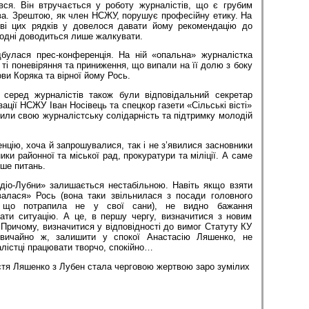
вся. Він втручається у роботу журналістів, що є грубим
а. Зрештою, як член НСЖУ, порушує професійну етику. На
ові цих рядків у довелося давати йому рекомендацію до
годні доводиться лише жалкувати.
булася прес-конференція. На ній «опальна» журналістка
 ті поневіряння та приниження, що випали на її долю з боку
ви Коряка та вірної йому Рось.
 серед журналістів також були відповідальний секретар
зації НСЖУ Іван Носівець та спецкор газети «Сільські вісті»
ли свою журналістську солідарність та підтримку молодій
нцію, хоча й запрошувалися, так і не з’явилися засновники
ки районної та міської рад, прокуратури та міліції. А саме
ьше питань.
адіо-Лубни» залишається нестабільною. Навіть якщо взяти
алася» Рось (вона таки звільнилася з посади головного
и, що потрапила не у свої сани), не видно бажання
вати ситуацію. А це, в першу чергу, визначитися з новим
. Причому, визначитися у відповідності до вимог Статуту КУ
звичайно ж, залишити у спокої Анастасію Ляшенко, не
лістці працювати творчо, спокійно…
стя Ляшенко з Лубен стала черговою жертвою заро зумілих