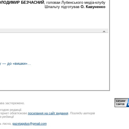
ОЛОДИМИР БЕЗЧАСНИЙ
, головаи Лубенського медіа-клубу
Шпальту підготував
О. Кавуненко
му — до «вишки»…
ва застережено.
годою редакції.
нтернет обов’язкове
посилання на сайт видання
.
Погляди авторів
 редакції
ь ласка,
gazetapplus@gmail.com