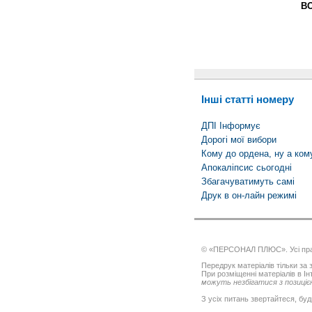
В
Інші статті номеру
ДПІ Інформує
Дорогі мої вибори
Кому до ордена, ну а ко
Апокаліпсис сьогодні
Збагачуватимуть самі
Друк в он-лайн режимі
© «ПЕРСОНАЛ ПЛЮС». Усі пра
Передрук матеріалів тільки за з
При розміщенні матеріалів в І
можуть незбігатися з позицією
З усіх питань звертайтеся, буд