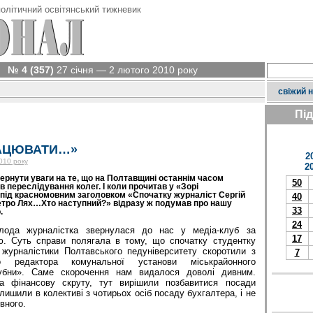
олітичний освітянський тижневик
№ 4 (357)
27 січня — 2 лютого 2010 року
свіжий 
Пі
РАЦЮВАТИ…»
2
010 року
2
звернути уваги на те, що на Полтавщині останнім часом
50
в переслідування колег. І коли прочитав у «Зорі
ід красномовним заголовком «Спочатку журналіст Сергій
40
Петро Лях…Хто наступний?» відразу ж подумав про нашу
33
.
24
олода журналістка звернулася до нас у медіа-клуб за
17
ю. Суть справи полягала в тому, що спочатку студентку
 журналістики Полтавського педуніверситету скоротили з
7
го редактора комунальної установи міськрайонного
Лубни». Саме скорочення нам видалося доволі дивним.
а фінансову скруту, тут вирішили позбавитися посади
алишили в колективі з чотирьох осіб посаду бухгалтера, і не
вного.