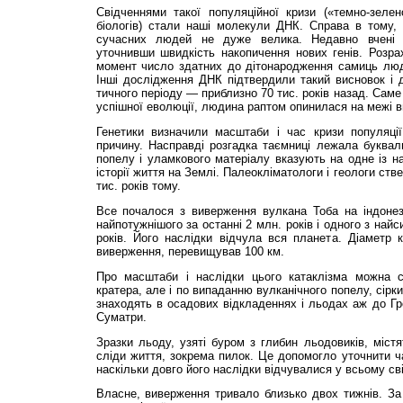
Свідченнями такої популяційної кризи («темно-зелен
біологів) стали наші моле­кули ДНК. Справа в тому, 
сучасних людей не дуже вели­ка. Недавно вчені 
уточнивши швидкість накопичення нових генів. Розра
момент число здатних до дітонародження самиць люд
Інші дослідження ДНК підтвердили такий висновок і до
тичного періоду — приблизно 70 тис. років назад. Саме 
успішної еволюції, людина раптом опинилася на межі 
Генетики визначили масштаби і час кризи популяції,
причину. Насправді розгадка таємниці лежала буквал
попелу і уламкового матеріалу вказують на одне із н
історії життя на Землі. Палеокліма­тологи і геологи с
тис. років тому.
Все почалося з виверження вулкана Тоба на індонез
найпотужнішого за останні 2 млн. років і одного з най
років. Його наслідки від­чула вся планета. Діаметр
виверження, перевищував 100 км.
Про масштаби і наслідки цього ка­таклізма можна 
кратера, але і по випаданню вулканічного попелу, сірки 
знаходять в осадових відкладеннях і льодах аж до Гре
Суматри.
Зразки льоду, узяті буром з глибин льодовиків, містят
сліди життя, зокрема пилок. Це допомогло уточнити ча
наскільки довго його наслідки відчувалися у всьому сві
Власне, виверження тривало близько двох тижнів. За