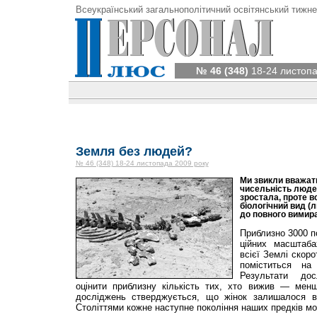
Всеукраїнський загальнополітичний освітянський тижне
№ 46 (348)
18-24 листопа
Земля без людей?
№ 46 (348) 18-24 листопада 2009 року
Ми звикли вважати
чисельність люде
зростала, проте вс
біологічний вид (
до повного вимир
Приблизно 3000 п
ційних масштаб
всієї Землі скоро
поміститься на
Результати до
оцінити приблизну кількість тих, хто вижив — мен
досліджень стверджується, що жінок залишалося вс
Століттями кожне наступне покоління наших пред­ків мо