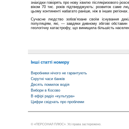
знахідки говорять про нову хвилю післякризового розс
віком 70 тис. років підтвер­джують: розвиток саме лю
цьому конти­ненті набагато раніше, ніж в інших регіонах.
Сучасне людство зобов’язане своїм існування декі
популяціям, які, — завдяки дивному збігові обставин
геоло­гічну катастрофу, що винищила більшість населе
Інші статті номеру
Виробники нічого не гарантують
Скрутні часи банків
Десять помилок водія
Вибори в Косово
В ефірі радіо «культура»
Цифри свідчать про проблеми
© «ПЕРСОНАЛ ПЛЮС». Усі права застережено.