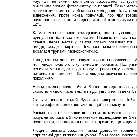
«вулканічної зими», коли сонце заховалося за густ
обмежило процес фотосинтезу на планеті. Ре­зультатом
мінімум тисячолітнє глобальне по­холо­дання. Багато л
виверження, проте криза популяції, про яку го­во
почалася пізніше, коли падіння літньої температури в 
12°С.
Клімат став не лише холоднішим, але і сухішим, 
руйнування багатьох екосистем. Насінню не вистачал
стания; через нестачу світла погано розвивалися і 
плоди, сходи і коріння. Поча­лося масове вимиран
вкрилася трупами парноркопитних.
Голод і холод явно не спонукали до дітонародження. М
як і люди похилого віку, вмирали першими. Наступни
особини менш здатні до опору агресивному середов
витриваліші чоловіки. Шанси людини розумної на ви
по­колінням.
Неандертальці хоча і були біологічно адаптовані до
скороти­ли свою чисельність і відступили на південь Єв
Скільки всього людей було до виверження Тоби, 
катастрофи їх ледве вистачило, щоб не зникнути.
Уявімо: так і не почавши полювати на мамон­тів і роз
розумна залишила б інопланетним експедиціям не більш
архантропи, неандертальці та інші примати, що ходили 
Людина вижила завдяки трьом дощовим тропічни
сприятливі для виживання умови. Вони розташовували