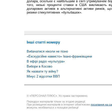
долара, оскільки є найбільшим в світі утримувачем бо
того, низькі процентні ставки в США викликають від
доларових активів в альтернативні активи ринків, щ
ризики спекулятивних «бульбашок».
Інші статті номеру
Вибачатися ніколи не пізно
«Екскурсійне намисто» Івано-франківщини
В ефірі радіо «культура»
Вибори в Косово
Як назвати ту війну?
Мінус 2 відсотки ВВП
© «ПЕРСОНАЛ ПЛЮС». Усі права застережено.
Передрук матеріалів тільки за згодою редакції.
При розміщенні матеріалів в Інтернет обов’язкове
посилання на са
можуть незбігатися з позицією редакції