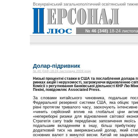
Всеукраїнський загальнополітичний освітянський тижне
№ 46 (348)
18-24 листопа
Долар-підривник
№ 46 (348) 18-24 листопада 2009 року
Низькі процентні ставки в США та послаблення долара пі
ринках акцій і нерухомості, загрожуючи відновленню світ
Комісії з регулювання банківської діяльності КНР Лю Мі
Пекіні, повідомляє Associated Press.
За словами китайського чиновника, подальше пос
Федеральної резервної системи США, яка обіцяє три
рівні протягом тривалого часу, заохочують інтенсивне
«чинить серйозний вплив на глобальні ціни актив
«непереборні ризики для відновлення світової еконо
Стратегія carry trade передбачає запозичення якоїс
подальшим вкладенням в іншу, більш прибуткову 
додатковий тиск на американський долар, який ста
основних валют з минулої весни. Китай не зацікавле