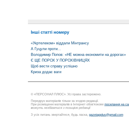
Інші статті номеру
«Укртелеком» віддали Мінтрансу
А Гуцули проти...
Володимир Попов: «НЕ можна економити на дорогах»
Є ЩЕ ПОРОХ У ПОРОХІВНИЦЯХ
Щоб вести справу успішно
Криза додає ваги
© «ПЕРСОНАЛ ПЛЮС». Усі права застережено.
Передрук матеріалів тільки за згодою редакції.
При розміщенні матеріалів в Інтернет обов’язкове
посилання на са
можуть незбігатися з позицією редакції
З усіх питань звертайтеся, будь ласка,
gazetapplus@gmail.com