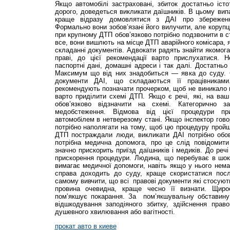
Якщо автомобілі застраховані, збиток достатньо іст
дорого, доведеться викликати даїшників. В цьому випа
краще відразу домовлятися з ДАІ про збереження
Формально вони зобов’язані його вилучити, але корупц
при крупному ДТП обов’язково потрібно подзвонити в 
все, вони вишлють на місце ДТП аварійного комісара,
складанні документів. Адвокати радять знайти якомога
праві, до цієї рекомендації варто прислухатися. Н
паспортні дані, домашні адреси і так далі. Достатньо 
Максимум що від них знадобиться — явка до суду. С
документи ДАІ, що складаються її працівниками
рекомендують позначати прочерком, щоб не виникало 
варто приділити схемі ДТП. Якщо є речі, які, на ваш 
обов’язково відзначити на схемі. Категорично з
медобстеження. Відмова від цієї процедури пр
автомобілем в нетверезому стані. Якщо інспектор гово
потрібно наполягати на тому, щоб цю процедуру прой
ДТП постраждали люди, викликати ДАІ потрібно обо
потрібна медична допомога, про це слід повідомити 
значно прискорить приїзд даїшників і медиків. До реч
прискорення процедури. Людина, що перебуває в шоко
вимагає медичної допомоги, навіть якщо у нього нем
справа доходить до суду, краще скористатися посл
самому вивчити, що всі правові документи які стосуют
провина очевидна, краще чесно її визнати. Щиро
пом’якшує покарання. За пом’якшувальну обставину
відшкодування заподіяного збитку, здій­снення прав
душевного хвилювання або вагітності.
прокат авто в киеве