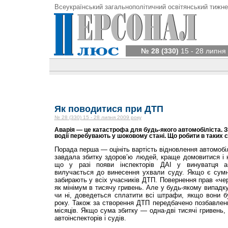
Всеукраїнський загальнополітичний освітянський тижне
№ 28 (330)
15 - 28 липня
Як поводитися при ДТП
№ 28 (330) 15 - 28 липня 2009 року
Аварія — це катастрофа для будь-якого автомобіліста. 
водії перебувають у шоковому стані. Що робити в таких с
Порада перша — оцініть вартість відновлення автомобіл
завдала збитку здоров’ю людей, краще домовитися і н
що у разі появи інспекторів ДАІ у винуватця ав
вилучається до винесення ухвали суду. Якщо є сумні
забирають у всіх учасників ДТП. Повернення прав «че
як мінімум в тисячу гривень. Але у будь-якому випадку
чи ні, доведеться сплатити всі штрафи, якщо вони б
року. Також за створення ДТП передбачено позбавленн
місяців. Якщо сума збитку — одна-дві тисячі гривень,
автоінспекторів і судів.