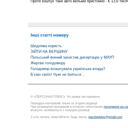
Проте коштує таке авто вельми пристойно - € 13,6 тися
Інші статті номеру
Шкідлива користь
ЗІЙТИ НА ВЕРШИНУ
Польський вчений захистив дисертацію у МАУП
Жертви голодомору
Голодомор влаштувала українська влада?
Б’ємо своїх! Чужі не бояться…
© «ПЕРСОНАЛ ПЛЮС». Усі права застережено.
Передрук матеріалів тільки за згодою редакції.
При розміщенні матеріалів в Інтернет обов’язкове
посилання на са
можуть незбігатися з позицією редакції
З усіх питань звертайтеся, будь ласка,
gazetapplus@gmail.com