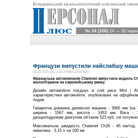
Всеукраїнський загальнополітичний освітянський тижне
№ 24 (326)
24 — 30 червн
Французи випустили найслабшу маш
№ 24 (326) 24 — 30 червня 2009 року
Французька автокомпанія Chatenet випустила модель Ch
малолітражок на європейському ринку.
Дизайн автомобіля поєднує в собі риси Mini і Al
характеристики автомобіля, опубліковані на офіційном
подив.
Габаритна довжина двомісної машини - 3065 мм (на 
ширина - 1567 мм, висота - 1453 мм. Вага - 3
двоциліндровим двигуном об’ємом 523 куб. см потужніс
Максимальна швидкість Chatenet Ch26 - 45 км/год.
невелика - 3,15 л на 100 км.