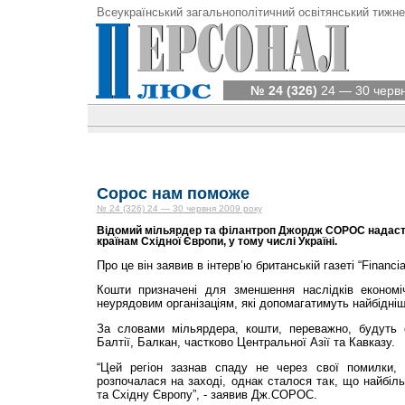
Всеукраїнський загальнополітичний освітянський тижне
№ 24 (326)
24 — 30 червн
Сорос нам поможе
№ 24 (326) 24 — 30 червня 2009 року
Відомий мільярдер та філантроп Джордж СОРОС надасть
країнам Східної Європи, у тому числі Україні.
Про це він заявив в інтерв’ю британській газеті “Financia
Кошти призначені для зменшення наслідків економі
неурядовим організаціям, які допомагатимуть найбідні
За словами мільярдера, кошти, переважно, будуть с
Балтії, Балкан, частково Центральної Азії та Кавказу.
“Цей регіон зазнав спаду не через свої помилки, 
розпочалася на заході, однак сталося так, що найбі
та Східну Європу”, - заявив Дж.СОРОС.