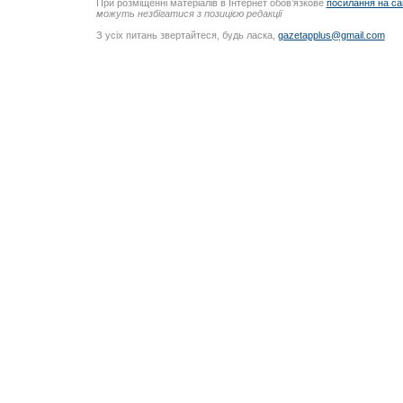
При розміщенні матеріалів в Інтернет обов’язкове
посилання на са
можуть незбігатися з позицією редакції
З усіх питань звертайтеся, будь ласка,
gazetapplus@gmail.com