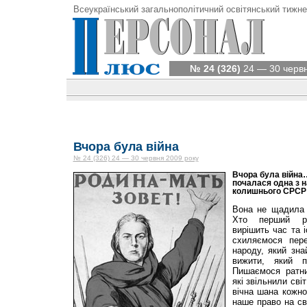
Всеукраїнський загальнополітичний освітянський тижне
№ 24 (326)
24 — 30 червн
Вчора була війна
№ 24 (326) 24 — 30 червня 2009 року
Вчора була війна…
почалася одна з на
колишнього СРСР 
Вона не щадила н
Хто перший ро
вирішить час та 
схиляємося пер
народу, який зна
вижити, який п
Пишаємося ратни
які звільнили сві
вічна шана кожно
наше право на св