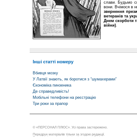
слави. Будьмо с
вони. Вчімося в 
звернення през
ветеранів та укр
Днем скорботи т
війни)
.
Інші статті номеру
Вбивця мозку
У Латвії знають, як боротися з “шумахерами”
Єкономіка пинзеника
Де справедливість!
Мобільні телефони на реєстрацію
Три роки за прапор
© «ПЕРСОНАЛ ПЛЮС». Усі права застережено.
Передрук матеріалів тільки за згодою редакції.