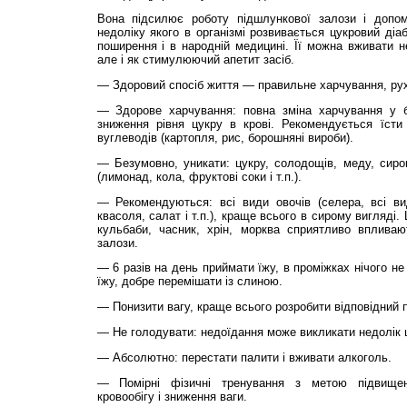
Вона підсилює роботу підшлункової залози і допома
недоліку якого в організмі розвивається цукровий діа
поширення і в народній медицині. Її можна вживати не
але і як стимулюючий апетит засіб.
— Здоровий спосіб життя — правильне харчування, рух і
— Здорове харчування: повна зміна харчування у б
зниження рівня цукру в крові. Рекомендується їсти 
вуглеводів (картопля, рис, борошняні вироби).
— Безумовно, уникати: цукру, солодощів, меду, сироп
(лимонад, кола, фруктові соки і т.п.).
— Рекомендуються: всі види овочів (селера, всі ви
квасоля, салат і т.п.), краще всього в сирому вигляді
кульбаби, часник, хрін, морква сприятливо вплива
залози.
— 6 разів на день приймати їжу, в проміжках нічого н
їжу, добре перемішати із слиною.
— Понизити вагу, краще всього розробити від­повідний п
— Не голодувати: недоїдання може викликати недолік ц
— Абсолютно: пере­ста­ти палити і вживати алкоголь.
— Помірні фізичні тренування з метою підвищенн
кровообігу і зниження ваги.