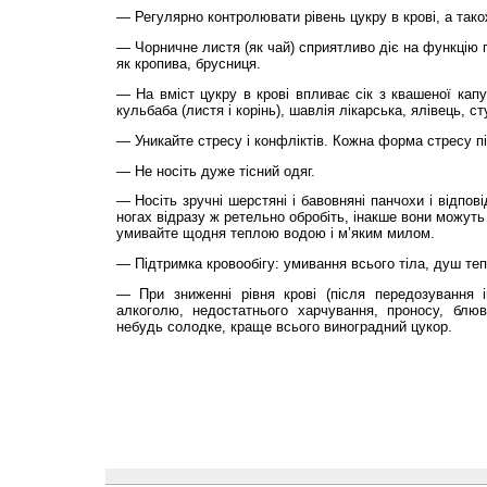
— Регулярно контролювати рівень цукру в крові, а тако
— Чорничне листя (як чай) сприятливо діє на функцію 
як кропива, брусниця.
— На вміст цукру в крові впливає сік з квашеної капуст
кульбаба (листя і корінь), шавлія лікарська, ялівець, ст
— Уникайте стресу і конфліктів. Кожна форма стресу пі
— Не носіть дуже тісний одяг.
— Носіть зручні шерстяні і бавовняні панчохи і відпов
ногах відразу ж ретельно обробіть, інакше вони можуть
умивайте щодня теплою водою і м’яким милом.
— Підтримка кровообігу: умивання всього тіла, душ теп
— При зниженні рівня крові (після передозування і
алкоголю, недостатнього харчування, проносу, блю
небудь солодке, краще всього виноградний цукор.