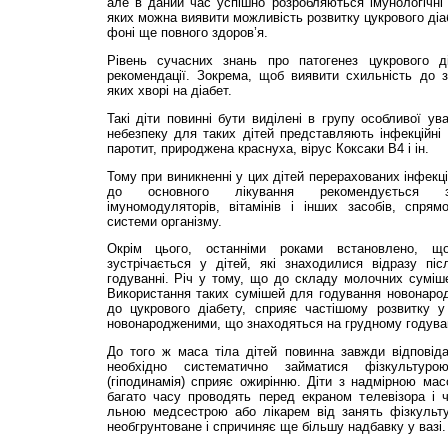
але в даний час успішно розробляються імунологічні
яких можна виявити можливість розвитку цукрового діа
фоні ще повного здоров’я.
Рівень сучасних знань про патогенез цукрового д
рекомендації. Зокрема, щоб виявити схильність до з
яких хворі на діабет.
Такі діти повинні бути виділені в групу особливої ув
небезпеку для таких дітей представляють інфекційні
паротит, природжена краснуха, вірус Коксаки В4 і ін.
Тому при виникненні у цих дітей перерахованих інфекц
до основного лікування рекомендується за
імуномодуляторів, вітамінів і інших засобів, спрям
системи організму.
Окрім цього, останніми роками встановлено, щ
зустрічається у дітей, які знаходилися відразу п
годуванні. Річ у тому, що до складу молочних суміш
Використання таких сумішей для годування новонаро
до цукрового діабету, сприяє частішому розвитку у 
новонародженими, що знаходяться на грудному годуванн
До того ж маса тіла дітей повинна завжди відповідат
необхідно систематично займатися фізкультуро
(гіподинамія) сприяє ожирінню. Діти з надмірною ма
багато часу проводять перед екраном телевізора і ч
льною медсестрою або лікарем від занять фізку­льту
необгрунтоване і спричиняє ще більшу надбавку у вазі.