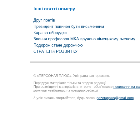
Інші статті номеру
Друг поетів
Президент повинен бути письменним
Кара за оборудки
Звання професора МКА вручено німецькому вченому
Подорож стане дорожчою
СТРАТЕГІя РОЗВИТКУ
© «ПЕРСОНАЛ ПЛЮС». Усі права застережено.
Передрук матеріалів тільки за згодою редакції.
При розміщенні матеріалів в Інтернет обов’язкове
посилання на са
можуть незбігатися з позицією редакції
З усіх питань звертайтеся, будь ласка,
gazetapplus@gmail.com