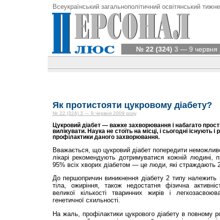
Всеукраїнський загальнополітичний освітянський тижне
№ 22 (324)
3 — 9 червня 
Як протистояти цукровому діабету?
№ 22 (324) 3 — 9 червня 2009 року
Цукровий діабет — важке захворювання і набагато прост
вилікувати. Наука не стоїть на місці, і сьогодні існують 
профілактики даного захворювання.
Вважається, що цукровий діабет попередити неможливо
лікарі рекомендують дотримуватися кожній людині, п
95% всіх хворих діабетом — це люди, які страждають 2
До першопричин виникнення діабету 2 типу належить 
тіла, ожиріння, також недостатня фізична активніст
великої кіль­кості тваринних жирів і легкозасвоюв
генетичної схильності.
На жаль, профілактики цукрового діабету в повному ро