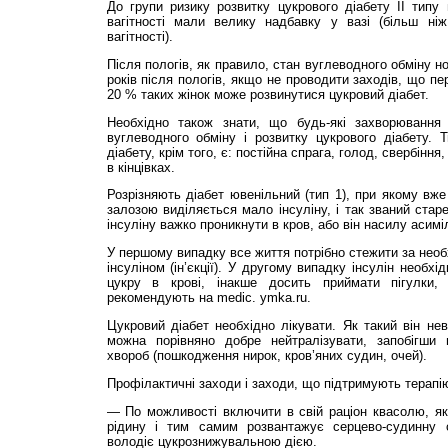
До групи ризику розвитку цукрового діабету II типу 
вагітності мали велику надбавку у вазі (більш ні
вагітності).
Після пологів, як правило, стан вуглеводного обміну н
років після пологів, якщо не проводити заходів, що п
20 % таких жінок може розвинутися цукровий діабет.
Необхідно також знати, що будь-які захворюванн
вуглеводного обміну і розвитку цукрового діабету. 
діабету, крім того, є: постійна спрага, голод, свербінн
в кінцівках.
Розрізняють діабет ювенільний (тип 1), при якому вж
залозою виділяється мало інсуліну, і так званий старе
інсуліну важко проникнути в кров, або він насилу асимі
У першому випадку все життя потрібно стежити за необ
інсуліном (ін’єкції). У другому випадку інсулін необхі
цукру в крові, інакше досить приймати пігулки,
рекомендують на medic. ymka.ru.
Цукровий діабет необхідно лікувати. Як такий він нев
можна порівняно добре нейтралізувати, запобігши
хвороб (пошкодження нирок, кров’я­них судин, очей).
Профілактичні заходи і заходи, що підтримують терапі
— По можливості вклю­­чити в свій раціон квасолю, як
рідину і тим самим розвантажує серцево-судинну с
володіє цукрознижувальною дією.