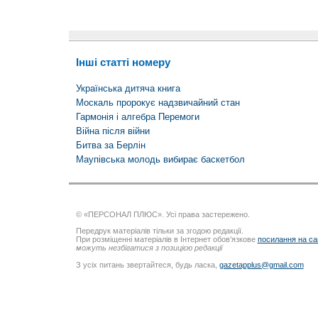
Інші статті номеру
Українська дитяча книга
Москаль пророкує надзвичайний стан
Гармонія і алгебра Перемоги
Війна після війни
Битва за Берлін
Маупівська молодь вибирає баскетбол
© «ПЕРСОНАЛ ПЛЮС». Усі права застережено.
Передрук матеріалів тільки за згодою редакції.
При розміщенні матеріалів в Інтернет обов’язкове
посилання на са
можуть незбігатися з позицією редакції
З усіх питань звертайтеся, будь ласка,
gazetapplus@gmail.com