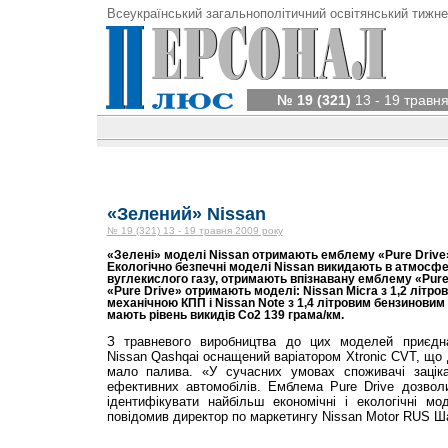
Всеукраїнський загальнополітичний освітянський тижне
№ 19 (321)
13 - 19 травня
«Зелений» Nissan
№ 19 (321) 13 - 19 травня 2009 року
«Зелені» моделі Nissan отримають емблему «Pure Drive» 
Екологічно безпечні моделі Nissan викидають в атмосфе
вуглекислого газу, отримають впізнавану емблему «Pure
«Pure Drive» отримають моделі: Nissan Micra з 1,2 літр
механічною КПП і Nissan Note з 1,4 літровим бензиновим
мають рівень викидів Co2 139 грама/км.
З травневого виробництва до цих моделей приєдн
Nissan Qashqai оснащений варіатором Xtronic CVT, що
мало палива. «У сучасних умовах споживачі заціка
ефективних автомобілів. Емблема Pure Drive дозвол
ідентифікувати найбільш економічні і екологічні мо
повідомив директор по маркетингу Nissan Motor RUS 