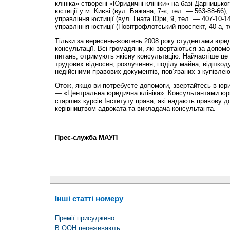
клініка» створені «Юридичні клініки» на базі Дарницько
юстиції у м. Києві (вул. Бажана, 7-є, тел. — 563-88-66
управління юстиції (вул. Гната Юри, 9, тел. — 407-10-1
управління юстиції (Повітрофлотський проспект, 40-а, те
Тільки за вересень-жовтень 2008 року студентами юрид
консультації. Всі громадяни, які звертаються за допом
питань, отримують якісну консультацію. Найчастіше це 
трудових відносин, розлучення, поділу майна, відшкод
недійсними правових документів, пов’язаних з купівле
Отож, якщо ви потребуєте допомоги, звертайтесь в юр
— «Центральна юридична клініка». Консультантами юри
старших курсів Інституту права, які надають правову 
керівництвом адвоката та викладача-консультанта.
Прес-служба МАУП
Інші статті номеру
Премії присуджено
В ООН переживають