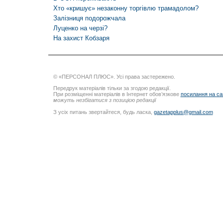
Хто «кришує» незаконну торгівлю трамадолом?
Залізниця подорожчала
Луценко на черзі?
На захист Кобзаря
© «ПЕРСОНАЛ ПЛЮС». Усі права застережено.
Передрук матеріалів тільки за згодою редакції.
При розміщенні матеріалів в Інтернет обов’язкове
посилання на са
можуть незбігатися з позицією редакції
З усіх питань звертайтеся, будь ласка,
gazetapplus@gmail.com