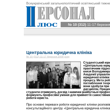
Всеукраїнський загальнополітичний освітянський тижне
№ 10 (312)
11-17 березня
Центральна юридична клініка
№ 10 (312) 11-17 березня 2009 року
Студентський юри
«Центральна юрид
практичним підроз
князя Володимира
Академії управлін
юридичної клініки
процесу. Мета роб
поглиблення теоре
вони здобули при
дисциплін. Працюю
студенти отримують досвід і навички майбутньої професі
формують професійні уміння для прийняття самостійних 
роботи юриста.
Про основні переваги роботи юридичної клініки розпові
консультаційного центру «Центральна юридична клініка»