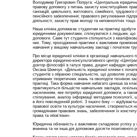
Володимир Григорович Попруга: «Центральна юридична
правову допомогу з питань захисту конституційних прав
ганізацій; цивільного, житлового, сімейного, трудового 
пенсійного забезпечення; правового регулювання підпри
діяльності; захисту прав молоді та неповнолітніх тощо.
Наша клініка допомагає студентам на практиці здобути 
юридичними документами, спілкуватися з людьми, що
допомоги. Са­ме тут студенти спілкуються з кваліфіков
них. То­му, проходження практики є важливим проміжн
навчання у вищому навчальному закладі і початком тру
Про місце юридичної клініки в організації навчального 
директора юридично-консультативного центру «Централ
доктор філософії в галузі права, доцент кафедри циві
Оксана Шемчук: «Діяльність юридичної клініки є поча
студентів з обраною спеціальністю, що дозволяє усвідо
отриманих теоретичних знань та оволодіти технікою за
практиці. Така форма навчання набагато цінніша за класи
практикуються більшістю навчальних закладів, оскільк
населенням, яке потребує юридичної допомоги, а також
спілкування, аналізу інформації методами психології, 
в його повсякденній роботі. З іншого боку — відбуваєт
правової освіти та культури населення, створюються н
громадянами правових знань, забезпечення їх конституц
права та обов’язки».
Юридична обізнаність є важливою складовою успіху у 
вчинена та чи інша дія допоможе досягти позитивного р