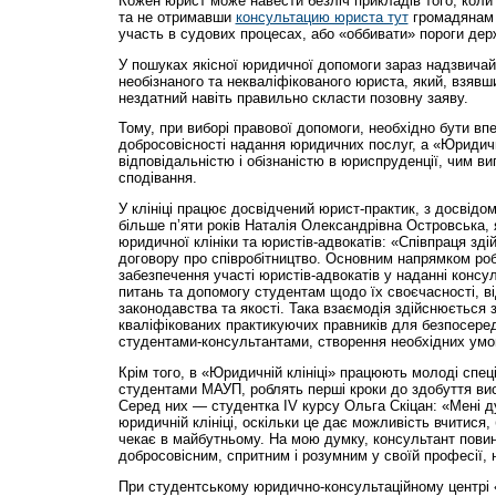
Кожен юрист може навести безліч прикладів того, коли
та не отримавши
консультацию юриста тут
громадянам 
участь в судових процесах, або «оббивати» пороги дер
У пошуках якісної юридичної допомоги зараз надзвичай
необізнаного та некваліфікованого юриста, який, взявши
нездатний навіть правильно скласти позовну заяву.
Тому, при виборі правової допомоги, необхідно бути вп
добросовісності надання юридичних послуг, а «Юридич
відповідальністю і обізнаністю в юриспруденції, чим в
сподівання.
У клініці працює досвідчений юрист-практик, з досвідо
більше п’яти років Наталія Олександрівна Островська, 
юридичної клініки та юристів-адвокатів: «Співпраця зді
договору про співробітництво. Основним напрямком робо
забезпечення участі юристів-адвокатів у наданні консу
питань та допомогу студентам щодо їх своєчасності, в
законодавства та якості. Така взаємодія здійснюється 
кваліфікованих практикуючих правників для безпосеред
студентами-консультантами, створення необхідних умов
Крім того, в «Юридич­ній клініці» працюють молоді спеці
студентами МАУП, роблять перші кроки до здобуття ви
Серед них — студентка ІV курсу Ольга Скіцан: «Мені 
юридичній клініці, оскільки це дає можливість вчитися,
чекає в майбутньому. На мою думку, консультант пови
добросовісним, спритним і розумним у своїй професії,
При студентському юридич­но-консультаційному центр