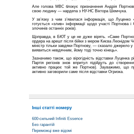
Але голова МВС блокує призначення Андрія Портнов
свою людину — нардепа з НУ-НС Віктора Шемчука.
У зв’язку з чим з’явилася інформація, що Луценко «
готується «злив» інформації щодо участі Портнова і 
злочинів останніх років).
Щоправда, в БЮТ у це не дуже вірять. «Саме Портнов
ордера на арешт після бійки з мером Києва Леонідом Ч
міністр тільки завдяки Портнову, — сказало джерело у
виявиться невдячним, йому тоді точно кінець».
Зазначимо також, що вірогідність відставки Луценка р
Партія регіонів знов впритул підійдуть до створен
активно працює той же Портнов). Зауважимо, що п
активно заговорили саме після відставки Огризка.
Інші статті номеру
600-сильний Infiniti Essence
Без гарантій
Переможці вже відомі