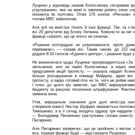
Луценко у відповідь назвав Колеснікова «яскравим зр
угрупування», яке на межі із законом робить свою сп
опонента як політика. Отже 175 кнопок «Регіонів» н
голова МВС забезпечив.
Але зуб на міністра точать й інші фракції. Так, за ст
всі 20 депутатів від Блоку Литвина. Комуністи за неї
фракції сказало, що це нічого не означає.
«Рішення політрадою не ухвалювалося, проте думк
переважає», — сказав він. Таким чином, до 222 нар
додати 8-10 голосів «Єдиного центру», і рішення буде 
Не визначилася щодо Луценка пропрезидентська «За У
звільнення, але не через Колеснікова, а через за
придушення акцій протесту, — сказала нардеп Ксен
більше розчарування в команді Майдану, адже він 
протесту, а зараз готовий піти на те, чого не робив н
І плюс до цього він заявляє, що МВС вирішуватиме
бюджету за рахунок посилення штрафування. Фактичн
заявила вона.
Утім, вирішальне значення для долі міністра мат
створення комісії Нестор Шуфрич вважається політико
Тимошенко, а в її склад входять одразу три нардепи з
— Володимир Пилипенко (заступника голови комісії),
Писаренко.
Але Писаренко заперечує, що це зроблено з метою 
все, позиція фракції буде — відстоювати Луценка».