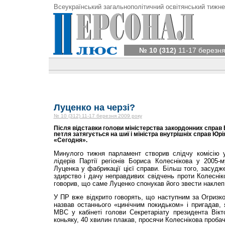
Всеукраїнський загальнополітичний освітянський тижне
№ 10 (312)
11-17 березня
Луценко на черзі?
№ 10 (312) 11-17 березня 2009 року
Після відставки голови міністерства закордонних спра
петля затягується на шиї і міністра внутрішніх справ Юрі
«Сегодня».
Минулого тижня парламент створив слідчу комісію 
лідерів Партії регіонів Бориса Колеснікова у 2005-
Луценка у фабрикації цієї справи. Більш того, засудж
здирство і дачу неправдивих свідчень проти Колесні
говорив, що саме Луценко спонукав його звести наклеп
У ПР вже відкрито говорять, що наступним за Огризк
назвав останнього «цинічним покидьком» і пригадав, 
МВС у кабінеті голови Секретаріату президента Вік
коньяку, 40 хвилин плакав, просячи Колеснікова пробач