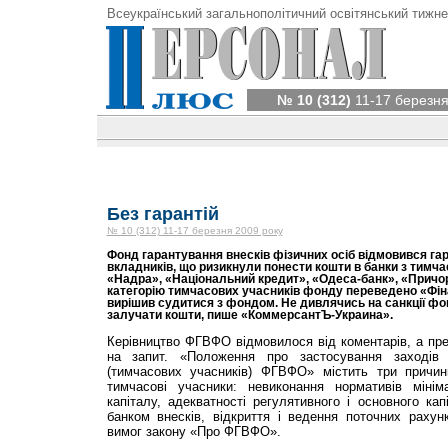
Всеукраїнський загальнополітичний освітянський тижне
№ 10 (312)
11-17 березня
Без гарантій
№ 10 (312) 11-17 березня 2009 року
Фонд гарантування внесків фізичних осіб відмовився га
вкладників, що ризикнули понести кошти в банки з тимч
«Надра», «Національний кредит», «Одеса-банк», «Причор
категорію тимчасових учасників фонду переведено «Фі
вирішив судитися з фондом. Не дивлячись на санкції фо
залучати кошти, пише «КоммерсантЪ-Украина».
Керівництво ФГВФО відмовилося від коментарів, а пр
на запит. «Положення про застосування заходів 
(тимчасових учасників) ФГВФО» містить три причи
тимчасові учасники: невиконання нормативів міні­м
капіталу, адекватності регулятивного і основного кап
банком внесків, відкриття і ведення поточних рахун
вимог закону «Про ФГВФО».