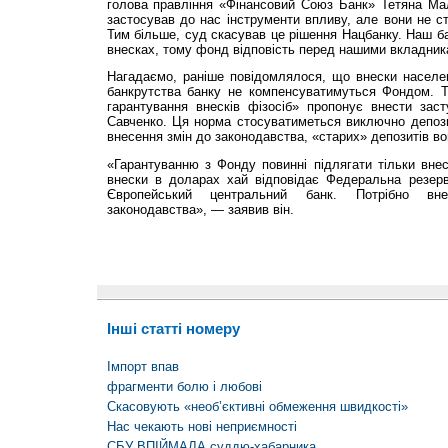
голова правління «Фінансовий Союз Банк» Тетяна М
застосував до нас інструменти впливу, але вони не с
Тим більше, суд скасував це рішення Нацбанку. Наш ба
внесках, тому фонд відповість перед нашими вкладник
Нагадаємо, раніше повідомлялося, що внески населен
банкрутства банку не компенсуватимуться Фондом. Т
гарантування внесків фізосіб» пропонує внести за
Савченко. Ця норма стосуватиметься виключно депозиті
внесення змін до законодавства, «старих» депозитів во
«Гарантуванню з Фонду повинні підлягати ті­льки внес
внески в доларах хай відповідає Федеральна резе
Європейський центральний банк. Потрібно вне
законодавства», — заявив він.
Інші статті номеру
Імпорт впав
фрагменти болю і любові
Скасовують «необ’єктивні обмеження швидкості»
Нас чекають нові неприємності
СБУ ВПІЙМАЛА суддю-хабарника