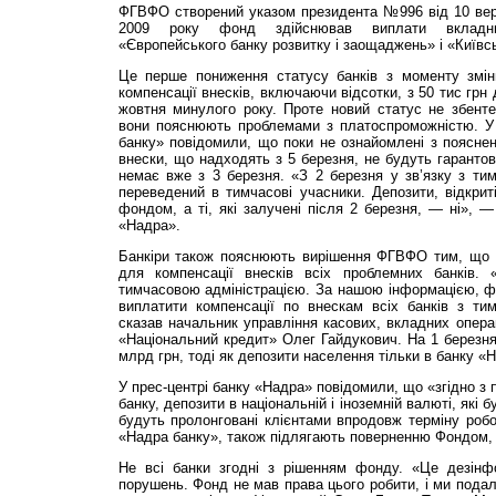
ФГВФО створений указом президента №996 від 10 вере
2009 року фонд здійснював виплати вкладника
«Європейського банку розвитку і заощаджень» і «Київсь
Це перше пониження ста­тусу банків з моменту змін
компенсації вне­сків, включаючи відсотки, з 50 тис грн
жовтня минулого року. Проте новий статус не збенте
вони пояснюють проблемами з платоспроможністю. У 
банку» повідомили, що поки не ознайомлені з поясне
внески, що надходять з 5 березня, не будуть гарантов
немає вже з 3 березня. «З 2 березня у зв’язку з ти
переведений в тимчасові учасники. Депозити, від­крит
фондом, а ті, які залучені після 2 березня, — ні», — 
«Надра».
Банкіри також пояснюють вирішення ФГВФО тим, що 
для компенсації внесків всіх проблемних банків.
тимчасовою адміністрацією. За нашою інформацією, ф
виплатити компенсації по внескам всіх банків з ти
сказав начальник управління касових, вкладних операц
«Національний кредит» Олег Гайдукович. На 1 березн
млрд грн, тоді як депозити населення тільки в банку «
У прес-центрі банку «Надра» повідомили, що «згідно з
банку, депозити в національній і іноземній валюті, які 
будуть пролонговані клі­єнтами впродовж терміну робо
«Надра банку», також підлягають поверненню Фондом,
Не всі банки згодні з рішенням фонду. «Це дезінф
порушень. Фонд не мав права цього робити, і ми подал