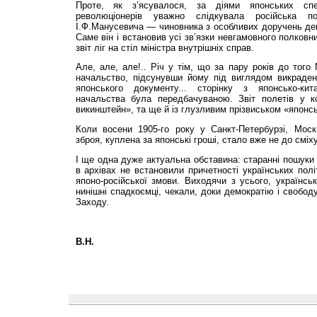
Проте, як з’ясувалося, за діями японських спе
революціонерів уважно слідкувала російська п
І.Ф.Манусевича — чиновника з особливих доручень депа
Саме він і встановив усі зв’язки невгамовного полковн
звіт ліг на стіл міністра внутрішніх справ.
Але, але, але!.. Річ у тім, що за пару років до тог
начальство, підсунувши йому під виглядом викраден
японського документу... сторінку з японсько-кит
начальства була передбачуваною. Звіт полетів у 
викинштейн», та ще й із глузливим прізвиськом «японс
Коли восени 1905-го року у Санкт-Петербурзі, Москв
зброя, куплена за японські гроші, стало вже не до сміх
І ще одна дуже актуальна обставина: старанні пошуки 
в архівах не встановили причетності українських політ
японо-російської змови. Виходячи з усього, українськ
нинішні спадкоємці, чекали, доки демократію і свободу
Заходу.
В.Н.