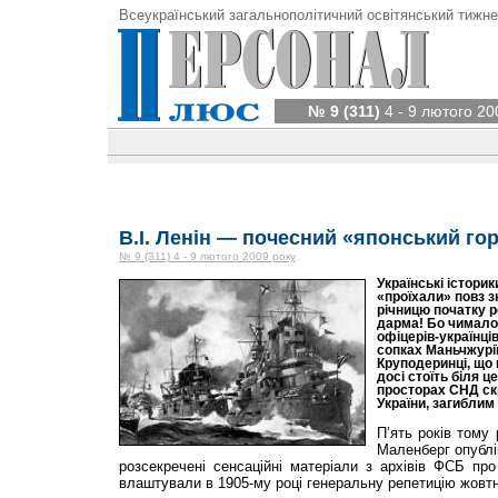
Всеукраїнський загальнополітичний освітянський тижне
№ 9 (311)
4 - 9 лютого 20
В.І. Ленін — почесний «японський го
№ 9 (311) 4 - 9 лютого 2009 року
Українські історик
«проїхали» повз з
річницю початку р
дарма! Бо чимало 
офіцерів-українці
сопках Маньчжурії
Круподеринці, що 
досі стоїть біля ц
просторах СНД ск
України, загиблим
П’ять років тому
Маленберг опублі
розсекречені сенсаційні матеріали з архівів ФСБ пр
влаштували в 1905-му році генеральну репетицію жовтн