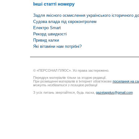
Інші статті номеру
Задля якісного осмислення українського історичного д
Судова влада під євроконтролем
Електро Smart
Рекорд швидкості
Привид калки
Які вітаміни нам потрібні?
© «ПЕРСОНАЛ ПЛЮС». Усі права застережено.
Передрук матеріалів тільки за згодою редакції.
При розміщенні матеріалів в Інтернет обов’язкове
посилання на са
можуть незбігатися з позицією редакції
З усіх питань звертайтеся, будь ласка,
gazetapplus@gmail.com