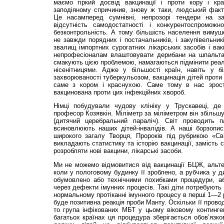
маємо гіркий досвід вакцинації і проти кору і кр
заподіяному спричинив, знову ж таки, людський факто
Це насамперед сумнівні, непрозорі тендери на зак
відсутність самодостатності і конкурентоспроможно
безконтрольність. А тому більшість населення вимуш
не завжди порядних і постачальників, і закупівельни
звалищ імпортних сурогатних лікарських засобів і вак
непрофесіоналам влаштовувати дерибани на шпальтах 
смакують цією проблемою, намагаються підмінити реа
нісенітницями. Адже у більшості країн, навіть у б
захворюваності туберкульозом, вакцинація дітей проти ц
саме з кором і краснухою. Саме тому в нас зрост
вакцинована проти цих інфекційних хвороб.
Німці побудували чудову клініку у Трускавеці, де
професор Козявкін. Міліметр за міліметром він збільш
(дитячий церебральний параліч). Світ проводить пар
всиновлюють наших дітей-інвалідів. А наші борзопи
широкого загалу Творця, Пророків під рубрикою «Сві
викладають статистику та історію вакцинації, замість 
розробляти нові вакцини, лікарські засоби.
Ми не можемо відмовитися від вакцинації БЦЖ, альте
коли у пологовому будинку її зроблено, а рубчика у д
обумовлено або технічними похибками процедури, а
через дефекти імунних процесів. Такі діти потребують
нормальному протіканні імунного процесу в перші 1—2 р
буде позитивна реакція проби Манту. Оскільки її прово
то група інфікованих МБТ у цьому віковому континген
багатьох країнах ця процедура зберігається обов’язк