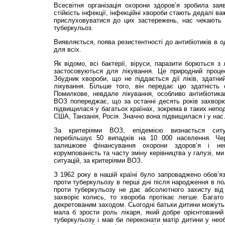
Всесвітня організація охорони здоров’я зробила зая
стійкість інфекції, інфекційні хвороби стають дедалі 
прислуховуватися до цих застережень, нас чекають н
туберкульоз.
Виявляється, поява резистентності до антибіотиків в о
для всіх.
Як відомо, всі бактерії, віруси, паразити борються з
застосовуються для лікування. Це природний процес
Збудник хвороби, що не піддається дії ліків, здатн
лікування. Більше того, він передає цю здатність 
Помилкове, невдале лікування, особливо антибіотик
ВОЗ попереджає, що за останні десять років захворю
підвищилася у багатьох країнах, зокрема в таких непод
США, Танзанія, Росія. Значно вона підвищилася і у нас
За критеріями ВОЗ, епідемією визнається ситу
перебільшує 50 випадків на 10 000 населення. Чер
залишкове фінансування охорони здоров’я і неви
корумпованість та часту зміну керівництва у галузі, ми
ситуацій, за критеріями ВОЗ.
З 1962 року в нашій країні було запроваджено обов’я
проти туберкульозу в перші дні після народження в по
проти туберкульозу не дає абсолютного захисту від 
захворіє колись, то хвороба протікає легше. Багат
декретованим заходом. Сьогодні батьки дитини можуть в
мала б зрости роль лікаря, який добре орієнтований в
туберкульозу і мав би переконати матір дитини у необ