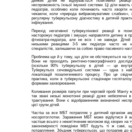
деяких дітей не відбувається позитивної реакц
неспроможність їхньої імунної системи. Ці діти мають
педіатрів, особливо коли починають часто хворіти н
чекаючи, коли «природа вибраковуватиме слабких», 
регулярну туберкульозну діагностику в дитячій практ
інфікування.
Перехід негативної туберкулінової реакції в пози
насторожує педіатрів і змушує направляти дитину в п
фтизіатра-педіатра, але не всіх і не завжди. Дітей
низькими реакціями 3-5 мм педіатри часто не н
спеціалістів, залишаючи за собою право пасивного наг
Проблема ще й у тому, що діти не обстежуються на ту
Вони не проходять рентгено-томографічного дослідж
(оскільки 90% туберкульозу в дітей — це внутрі
Туберкульоз сечовидільної системи — одна з най
локалізацій позалегеневого процесу. Про це свід­ч
практика, коли в туберкульозні стаціонари госпіталіз
формами захворювання.
Коливання розмірів папули при черговій пробі Манту 
так звані низькі монотонні реакції дуже небезпечні в
трактування. Вони є відображенням визначеної неспр
цієї групи дітей.
Частіш за все МБТ потрапляє у дитячий орга­нізм ае
носоротоглотки. Зараження МБТ може відбутися й а
частіше всього з некип’яченим молоком від хворих на 
закономірності поведінки МБТ будуть ті ж самі, 
потрапляння. Збудник туберкульозу, що потрапив до о