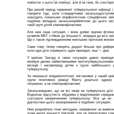
повністю з нього не ілімінує, але й не гине, бо спостер
Про ранній період первинної туберкульозної інфекції і
говорити тоді, коли стандартними загальнодоступн
знаходять локальних морфологічних специфічних змін
подібних випадках загальноприйнятною до цього ча
такій групі дітей хіміопрофілактики.
Але нині інша ситуація, і вона добре відома фтизі
штампів МБТ, стійких до більшості, незрідка до всіх п
Що є також підтвердженням невтішних прогнозів вчених
Саме тому тепер говорять дедалі більше про диферен
коли одні діти отримують один препарат, інші — два.
У країнах Заходу в таких ситуаціях давно проводя
мінімум двома найактивнішими протитуберкульозними
місяців і насамперед дітям з групи найбільшого р
туберкульозу.
За нинішньої епідеміологічної обстановки у нашій краї
групи позитивної реакції Манту доцільно одразу
лікування, а не хіміопрофілактики.
Загальновідомо, що не всі хворі на туберкульоз діти і
Водночас від­сутність збудника у виділюваних серед
слугувати запереченням туберкульозу. Все це не 
діагностики цього захворювання в подібних ситуаціях.
Нині розроблено тонкі методики, направлені на виявлен
дуже малої кількості бактерій, але це прерогатива сп