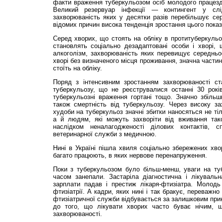
факти враження туберкульозом осіб молодого працезд
Великий резервуар інфекції — контингент у слі
захворюваність яких у десятки разів перебільшує сер
відомих причин висока тенденція зростання цього показ
Серед хворих, що стоять на обліку в протитуберкуль
становлять соціально дезадаптовані особи і хворі,
алкоголізм, захворюваність яких перевищує середньо
хворі без визначеного місця проживання, значна частин
стоїть на обліку.
Поряд з інтенсивним зростанням захворюваності ст
туберкульозу, що не реєструвалися останні 30 років,
туберкульозні враження гортані тощо. Значно збільши
також смертність від туберкульозу. Через високу за
худоби на туберкульоз значні збитки наносяться не ті
а й людям, які можуть захворіти від вживання так
наслідком неналагодженості ділових контактів, 
ветеринарної служби з медичною.
Нині в Україні пішла хвиля соціально збережених хвор
багато працюють, в яких нервове перенапруження.
Поки з туберкульозом було більш-менш, уваги на туб
часом занепали. Застаріла діагностична і лікувальн
зарплати падав і престиж лікаря-фтизіатра. Молод
фтизіатрії. А кадри, яких нині і так бракує, переважно
фтизіатричної служби відбувається за залишковим прин
до того, що лікувати хворих часто буває нічим,
захворюваності.