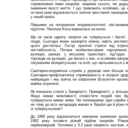
спровоковані ними хвороби, зокрема сухоти, які деда
зниження якості життя. І що тривожить особливо, це 
останні роки відзначається значне зростання захворюв
у нашій країні.
Першими на погіршення епідеміологічної обстановк
підлітки. Паличка Коха вирвалася на волю.
Ще за часів царату хворіли на туберкульоз і багаті,
люди. Сьогодні може захворіти кожна, навіть респек
цього достатньо. Гострі хронічні стреси від втрат
нестабільність. Погане незбалансоване харчування
вулицях, ринках, у міському транспорті, під’їздах
торгівців на вулицях, де багато з них, а особливо імігра
лікуванням безпритульних та осіб, що звільняються з м
Санітарно-епідемічна служба у державі нині більше з
Санітарно-профілактичну спрямованість в охороні здор
найкращих і яку взяла на озброєння Всесвітня організ
майже втрачено.
Як показала стихія у Закарпатті, Прикарпатті, у більш
Якщо немає можливості сповістити людей про бід
туберкульоз немає мови. На телеекранах одні серійні 
не тому до всіх негараздів маємо в Україні ще й різке п
із туберкульозом?
До 1990 року відзначалося невпинне зниження захво
1992 року почався різкий підйом хвороби. Рівен
нерівномірний. Чоловіки у 3,2 рази хворіють частіше, 