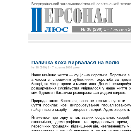
Всеукраїнський загальнополітичний освітянський тижне
№ 38 (290)
1 - 7 жовтня 2
Паличка Коха вирвалася на волю
№ 38 (290) 1 - 7 жовтня 2008 року
Наше нинішнє життя — суцільна боротьба. Боротьба з 
а часом зі справжнім зубожінням. Боротьба за прези
базарі, за місце просити милостиню. Донині невипробу
розшарування суспільства увірвалося у наше життя р
між бідними і багатими розверзається дедалі ширше.
Природа також бореться, вона не терпить пустоти. І
буття посилає нові випробовування глобалізованому
найціннішого скарбу — здоров’я людей. Адже хворіють всі
Йтиметься про одну із так званих соціальних хвороб 
економічна, демографічна та продовольча кризи,
пересічних громадян, підвищення цін, невпевненість у
занепокоєння у людей, призводять до загального соціа