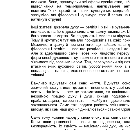
великою. Вони, пронизуючи всі сфери суспільства, ніби
відволікання на теми-проблеми, нав’язування анти
всіляких їхніх ерозій та інших культурних моделей
зрозуміло: чиї філософія і культура, того й вплив на
натягнуті струни!
Інші життєві джерела духу — релігія і різні «вірування
впливають на його досконалість чи «ампутованість». В
його волею і смертю. Бо свідомість і мислення віруючи
Тому й крутиться тут чимало пройдисвітів та їхніх при
Можливо, в цьому й причина того, що найважливіші 
філософія і релігія — все ще розділені і нездатні до 
Але ж здебільшого саме через них людство перебу
форм своєї духовності, суті земного життя і свого жит
з’явилося під зоряним небом. Тож, перебуваючи під бе
втаємничених духовних світів, уособленням яких є д
посланців — ельфів, можна впевнено сказати: не все 
тлінню!
Важливо відчувати сам сенс життя. Відчуття основ
зважений поступ, воля до життя, впевненість у свої си
честь і гідність — все це автоматично, як націонал
незримою працею духу і душі, їхніми подихам
прабатьківщина, історичність і майбутня доскона
захоплюємося. Саме такі подихи роблять зміцнюють с
цілому, як і сам наш дух «підживлюється» станом Оріяно
Саме тому кожний народ у свою епоху має свій стан ду
Коли вони розвинені — воля до піднесення, ко
безпорадність. Їх єдність — національний дух, на н