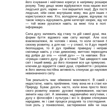
його існування і невтомно корегує в напрямку розшире
розуму. Тому дещо може відбуватися поза нашою во
людської долі, карми — їхні вершителі інші). Дух пост
людське, ніби свою внутрішню мову, яка для інших п
користуємося нею. Хто, володіючи даром, відчуває по
також чомусь відчувають деякі категорії хворих, від ч
— той може рухатися навіть за межі тіла в полі 
інформацію.
Сила духу залежить від стану та дій самої душі, яка
форми буття відомого нам світу матерії. Але оскі
взаємозалежні, як чоловік і жінка, то коли остання
своєму розвитку, а для нас — у спокої, то й дух переб
безпощадна, то й дух приймає праведну і непра
сміливця навіть у стан демонізму, миттєво переходячи
від добра до зла — «злий дух» — та навпаки. Все 
«ігрища» самого духу. Де ж істина? Такі швидкості нам
світ і інший вимір, до його пізнання все ще прямуємо
ключем до відкриття самої душі, сприйняття і розумінн
ж його звична постійна активність спонукає до наукови
невизначеного світу.
Тож реальність має обмежені можливості. В самій 
недостатнє, навіть проблемне, тому вона не в стані ко
Природу. Буває досить часто, коли вона просто безс
свого розвитку знаємо: духовні переживання, настан
змінити наш світ. А земними, надзвичайно могутніми
духу є філософія і культура і всі їх форми спілкуван
народами, як і самі процеси роздумів та споглядання.
їхня роль у поневоленні, застереженні війн чи інш