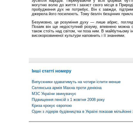
зусилля народів. Перебуваючи у всіх формах буття
могутню волю до життя і захист свого місця в Природі
пробудження дух не потребує. Він є завжди, підтри
джерела його посилюють. Тому безліч безцінних прикла
Безумовно, це розуміння духу — лише абрис, погляд 
Позаяк він ще недоступний розуму, впевнено можна с
також стоїть над світом, чи поза ним. В майбутньому і
високорозвиненої культури наповнить і її знаннями.
Інші статті номеру
Випускники здаватимуть на чотири іспити менше
Селянська армія Махна проти денікіна
МЗС України звинувачує
Підвищення пенсій з 1 жовтня 2008 року
Криза крокує європою
Один з лідерів будівництва в Україні показав мільйонні 