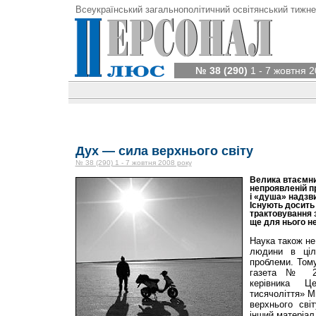
Всеукраїнський загальнополітичний освітянський тижне
№ 38 (290)
1 - 7 жовтня 2
Дух — сила верхнього світу
№ 38 (290) 1 - 7 жовтня 2008 року
Велика втаємни
непроявленій п
і «душа» надзв
Існують досить 
трактовування з
ще для нього не
Наука також не
людини в ціл
проблеми. Том
газета № 25
керівника Ц
тисячоліття» 
верхнього сві
інший матеріал