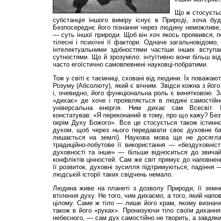
Що ж стосуєтьс
субстанція іншого виміру існує в Природі, хоча буд
Безпосереднє його пізнання через людину неможливе, о
— суть іншої природи. Щоб він хоч якось проявився, п
тілесні і психічні її фактори. Одначе загальновідом
інтелектуальними здібностями частіше інших вступ
сутностями. Що й зрозуміло: інтуїтивно вони більш відк
часто егоїстично самовпевнені науковці-побратими.
Тож у світі є таємниці, сховані від людини. Їх поважаю
Розуму (Абсолюту), який є вічним. Звідси кожна з його
і, очевидно, його функціональна роль є винятковою. З
«дихає» де хоче і проявляється в людині самостійно
універсальна енергія. Ним дихає сам Всесвіт. 
констатував: «Я переконаний в тому, про що кажу? Без
окрім Духу Божого». Все це стосується також істинної
духом, щоб через нього передавати своє духовне баг
лишається на землі). Наукова мова ще не досягла
традиційно-побутове її використання — «бездуховніст
духовності та інше» — більше відноситься до звичай
конфліктів цінностей. Сам же світ прямує до наповнен
її розвиток, духовні зусилля підтримуються, падіння 
людській історії таких свідчень немало.
Людина живе на планеті з дозволу Природи, її зем
втілення духу. Не того, чим дихаємо, а того, який нап
цілому. Саме ж тіло — лише його храм, якому визначе
також в його «руках». Пронизуючи тіло своїм дихання
небесного, — сам дух самостійно не творить, а завдяки