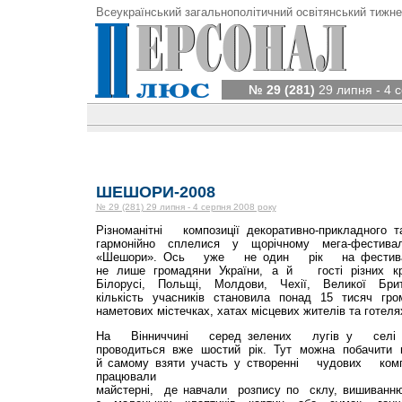
Всеукраїнський загальнополітичний освітянський тижне
№ 29 (281)
29 липня - 4 
ШЕШОРИ-2008
№ 29 (281) 29 липня - 4 серпня 2008 року
Різноманітні композиції декоративно-прикладного 
гармонійно сплелися у щорічному мега-фест
«Шешори». Ось уже не один рік на фестива
не лише громадяни України, а й гості різних кр
Білорусі, Польщі, Молдови, Чехії, Великої Брит
кількість учасників становила понад 15 тисяч гро
наметових містечках, хатах місцевих жителів та готел
На Вінниччині серед зелених лугів у селі В
проводиться вже шостий рік. Тут можна побачити 
й самому взяти участь у створенні чудових комп
працювали
майстерні, де навчали розпису по склу, вишиванню, 