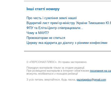
Інші статті номеру
Про честь і сумління землі нашої
Відкритий лист прем’єр-міністру України Тимошенко Ю.
ФПУ та Еліта-Центр співпрацювали...
Чому в МАУП?
Провокаторам не спиться
Церкву яка відкрита до діалогу з різними конфесіями
© «ПЕРСОНАЛ ПЛЮС». Усі права застережено.
Передрук матеріалів тільки за згодою редакції.
При розміщенні матеріалів в Інтернет обов’язкове
посилання на са
можуть незбігатися з позицією редакції
З усіх питань звертайтеся, будь ласка,
gazetapplus@gmail.com