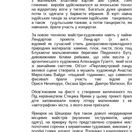
з маленьких клаптиків картин або сумок, гонч
глиняних виробів здійснювалося за японською техноло
на відкритому вогні у тиглях. Багатьох дуже цікави
потім їх одягали у барвисте вбрання. В юрті навч
індійських танців за класичним індійським танцюваль
а також гуцульським танкам, а потім танцюристи, як
навчання, брали участь у концертах.
За новою технікою майстри-художники навіть у найне
Лендартові проекти. Ленд-арт (з англ
відомий як сучасний стиль декоративно-прикладного
природних матеріалів: каменю, гілок, листя, піску то
Блукаючи мальовничими берегами Південного Бу
дивовижними білими рибками, що ніби висіли у п
аргентинського художника Алехандро Гузетті, який осо
зі звичайним сміттям. Об’єкт «Перламутровий ла
великої сцени створила з мушель художниця Анастасі
Мирослава Вайди: «піщаний годинник», що символіз
фесивалі брали участь такі відомі укр
Орися Нечипорук, Оксана Щесняк, Дмитро Матюхін, Вла
Обов’язковим на фесті є створення величезного п
Під керівництвом Стецика Яреми у цьому проекті брали
діти заповнювали кожну літеру малюнками з квіт
«автографом» міста, з якого вони приїхали.
Ярмарок на Шешорах був також доволі неординарним
місцевих майстрів (музичних інструментів, шкі
одягу), на ярмарку було представлено справжні мист
полотняні сорочки з керамічними гудзиками, виконані 
подібні сумки, кошелі, пояси. Взуванку з конопляного 