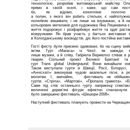
технологією, розробив житомирський майстер Ол
прямо в своїй оселі, і каже, що сам пості
бо, як відомо, конопляне полотн
а полин, з якого він робить стельки, є найпотужн
полюбляє вишивати, і не лише на взуванках, а й н
кольорових метеликів для художника Яна Ляшкевича є 
життя подорожує і розфарбовує життя та одяг раста
візерунками. Ян брав участь у багтьох виставках в
в Кологданському воєводстві, діє його постійна виставк
Гості фесту були приємно здивовані, бо на сцену вийш
ім’ям. Гурт «Maraca» із Чехії, як завжди, 
лише музики, а й співу. Габріела Вермелхо співає в р
тварин. Спільний проект Великої Британії та
гурт Trans global Undergraund. Вони винайшли нов
Також виступали гурти зі Швеції, Росії, Білорусі
«Анчісхаті» виконував чудові акапельні пісні, а ро
молитви. І, звичайно, фестиваль не обійшовся
гуртів: «Стріла», «Мартові», «Пропала грамота»,
Саме під спів останнього гурту наприкінці спекта
величезні дерев’яні фігури ефектно спалахнули 
було завершено фестиваль «Шешори-2008».
Наступний фестиваль планують провести на Черкащині