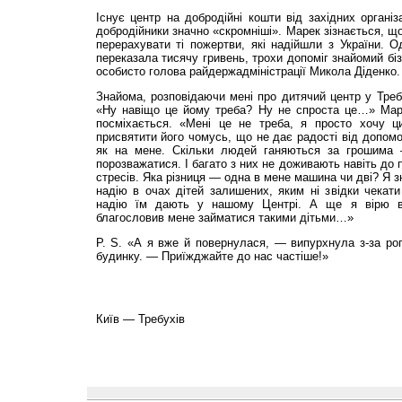
Існує центр на добродійні кошти від західних організа
добродійники значно «скромніші». Марек зізнається, щ
перерахувати ті пожертви, які надійшли з України. 
переказала тисячу гривень, трохи допоміг знайомий бі
особисто голова райдержадміністрації Микола Діденко.
Знайома, розповідаючи мені про дитячий центр у Треб
«Ну навіщо це йому треба? Ну не спроста це…» Мар
посміхається. «Мені це не треба, я просто хочу ц
присвятити його чомусь, що не дає радості від допомо
як на мене. Скільки людей ганяються за грошима 
порозважатися. І багато з них не доживають навіть до 
стресів. Яка різниця — одна в мене машина чи дві? Я з
надію в очах дітей залишених, яким ні звідки чекат
надію їм дають у нашому Центрі. А ще я вірю в
благословив мене займатися такими дітьми…»
P. S. «А я вже й повернулася, — випурхнула з-за ро
будинку. — Приїжджайте до нас частіше!»
Київ — Требухів