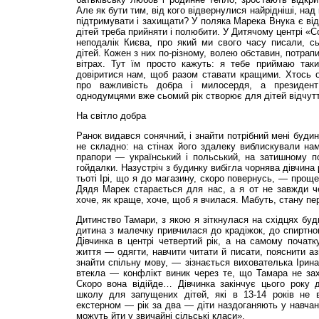
Але як бути тим, від кого відвернулися найрідніші, над
підтримувати і захищати? У поляка Марека Внука є від
дітей треба прийняти і полюбити. У Дитячому центрі «С
неподалік Києва, про який ми свого часу писали, сь
дітей. Кожен з них по-різному, волею обставин, потрап
вітрах. Тут їм просто кажуть: я тебе приймаю так
довіритися нам, щоб разом ставати кращими. Хтось 
про важливість добра і милосердя, а президен
однодумцями вже сьомий рік створює для дітей відчутт
На світло добра
Ранок видався сонячний, і знайти потрібний мені буди
не складно: на стінах його здалеку виблискували на
прапори — український і польський, на затишному по
гойдалки. Назустріч з будинку вибігла чорнява дівчина
тьоті Ірі, що я до магазину, скоро повернусь, — прощ
Дядя Марек старається для нас, а я от не завжди 
хоче, як краще, хоче, щоб я вчилася. Мабуть, стану пе
Дитинство Тамари, з якою я зіткнулася на східцях буд
дитина з малечку привчилася до крадіжок, до спиртног
Дівчинка в центрі четвертий рік, а на самому початк
життя — одягти, навчити читати й писати, пояснити аз
знайти спільну мову, — зізнається вихователька Ірин
втекла — конфлікт виник через те, що Тамара не зах
Скоро вона відійде… Дівчинка закінчує цього року 
школу для запущених дітей, які в 13-14 років не 
екстерном — рік за два — діти наздоганяють у навчанні
можуть йти у звичайні сільські класи».