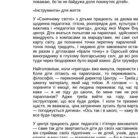
поважаю, бо їм не байдужа доля покинутих дітей».
«Інструменти» для життя
У «Сонячному світлі» з дітьми працюють за двома 
щоденна педагогіка: гігієна, розпорядок дня, культура
важлива і «педагогіка пригод», досвід якої Марек В
центрі. Діти вчаться польотам на параплані, здійснюю
мандрують з компасами за маршрутами, які самі скл
карту світу, де позначені точки перетину паралелей і
точок понад тридцять, і недавно діти завоювали остан
як разом з дітлахами «брали точку» в Одеській обла
винограднику в глухому болгарському селі, де всі ро
туди через бездоріжжя було вкрай важко. Діти тріумфу
Найголовніше, коли «пригода» вже минула, перенести в
Коли діти літають на парапланах, то переживають 
філософія, — переконаний директор Центру. — Треба до
шматку матеріалу, який над тобою. А головне — зд
порівняти ті емоції, які людина переживає під час 
каже — я не піду до школи, бо мене там не розу
парапланом? Адже треба вийти на гору, занес
інструкторові, що все буде добре. І коли ти призе
щастя, як вважаєш, ціна затрачених зусиль була варта
— погоджується дитина». «Ось так і в школі, — кажу йо
все буде гаразд».
У центрі працюють двоє педагогів і п’ятеро виховател
— саме так діти звертаються діти до своїх наставників
він сприймає своїх підопічних — як дітей, учнів, дру
казати: я ваш тато, — відповідає щиро. — Бо в такому 