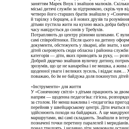
заняттям Марек Внук і знайшов малюків. Скільки 
міські дитячі служби за підтримкою, скрізь чув від
четверо його старших братів знайшли у «Сонячно
й тарілку з борщем, а й нових друзів та розумін
дітьми пустила жити на кухню якась добра бабуся 
часу навідується до синів у Требухів.
Потрапляють до центру різними шляхами. Є вулич
самі співробітники. Після цього на дитину оформ
документи, обстежують у лікарні, аби знати, з ки
дітей скеровують сюди обласна і районна служби 
категорія — діти, яких приводять за руку, — роз
Добрий дядечко знайшов вуличну дитину, потримав
зрозумів, що це не канарейка і не мишка, а жива 
щоденної уваги і великих зусиль, і віддає нам… 
поважаю, бо їм не байдужа доля покинутих дітей
«Інструменти» для життя
У «Сонячному світлі» з дітьми працюють за дво
напрям — щоденна педагогіка: гігієна, розпорядо
за столом. Не менш важлива і «педагогіка пригод
перейняв у швейцарському центрі. Діти вчаться п
здійснюють походи на байдарках. А ще мандруют
маршрутами, які самі складають. Знайшли в інтерн
позначені точки перетину паралелей і меридіанів.
понад тридцять, і недавно діти завоювали останн