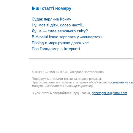
Інші статті номеру
Судак перлина Криму
Ну, мов ті діти, слово честі!..
Душа — сила верхнього світу?
В Україні існує зарплата у «конвертах»
Проїзд в маршрутках дорожчає
Про Голодомор в Інтернеті
© «ПЕРСОНАЛ ПЛЮС». Усі права застережено.
Передрук матеріалів тільки за згодою редакції.
При розміщенні матеріалів в Інтернет обов’язкове
посилання на са
можуть незбігатися з позицією редакції
З усіх питань звертайтеся, будь ласка,
gazetapplus@gmail.com