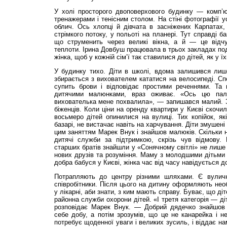
У холі просторого двоповерхового будинку — комп’ют
тренажерами і тенісним столом. На стіні фотографії у
облич. Ось хлопці й дівчата в засніжених Карпатах
стрімкого потоку, у польоті на планері. Тут справді б
що струменить через великі вікна, а й — це відч
теплоти. Ірина Довбуш працювала в трьох закладах поді
жінка, щоб у кожній сім’ї так ставилися до дітей, як у ї
У будинку тихо. Діти в школі, вдома залишився лиш
збирається з вихователем кататися на велосипеді. Сп
супить брови і відповідає простими реченнями. Та
дитячими малюнками, враз оживає. «Ось цю пал
вихователька мене похвалила», — запишався малий. 
біженців. Коли ціни на оренду квартири у Києві скочи
восьмеро дітей опинилися на вулиці. Тих копійок, як
базарі, не вистачає навіть на харчування. Діти змушені
цим заняттям Марек Внук і знайшов малюків. Скільки не
дитячі служби за підтримкою, скрізь чув відмову. 
старших братів знайшли у «Сонячному світлі» не лише 
нових друзів та розуміння. Маму з молодшими дітьми
добра бабуся у Києві, жінка час від часу навідується до
Потрапляють до центру різними шляхами. Є вуличні
співробітники. Після цього на дитину оформляють нео
у лікарні, аби знати, з ким мають справу. Буває, що д
районна служби охорони дітей. «І третя категорія — ді
розповідає Марек Внук. — Добрий дядечко знайшов 
себе добу, а потім зрозумів, що це не канарейка і 
потребує щоденної уваги і великих зусиль, і віддає 