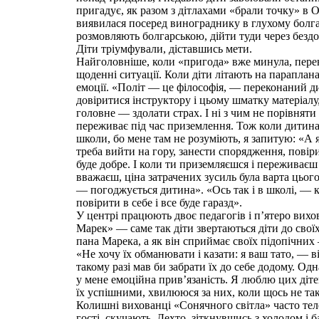
пригадує, як разом з дітлахами «брали точку» в О
виявилася посеред винограднику в глухому болгар
розмовляють болгарською, дійти туди через безд
Діти тріумфували, діставшись мети.
Найголовніше, коли «пригода» вже минула, пере
щоденні ситуації. Коли діти літають на параплан
емоції. «Політ — це філософія, — переконаний д
довіритися інструктору і цьому шматку матеріалу
головне — здолати страх. І ні з чим не порівняти 
переживає під час приземлення. Тож коли дитина
школи, бо мене там не розуміють, я запитую: «А
треба вийти на гору, занести спорядження, повіри
буде добре. І коли ти приземляєшся і переживаєш
вважаєш, ціна затрачених зусиль була варта цьог
— погоджується дитина». «Ось так і в школі, — 
повірити в себе і все буде гаразд».
У центрі працюють двоє педагогів і п’ятеро вихов
Марек» — саме так діти звертаються діти до свої
пана Марека, а як він сприймає своїх підопічних —
«Не хочу їх обманювати і казати: я ваш тато, — 
такому разі мав би забрати їх до себе додому. Одна
у мене емоційна прив’язаність. Я люблю цих дітей
їх успішними, хвилююся за них, коли щось не та
Колишні вихованці «Сонячного світла» часто те
гості, скучають. Дехто, зіткнувшись з холодом і 