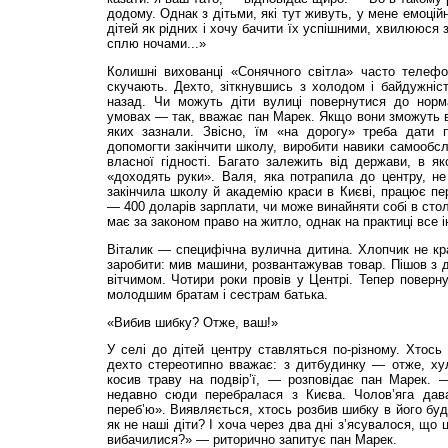
додому. Однак з дітьми, які тут живуть, у мене емоцій
дітей як рідних і хочу бачити їх успішними, хвилююся 
сплю ночами...»
Колишні вихованці «Сонячного світла» часто телефо
скучають. Дехто, зіткнувшись з холодом і байдужніст
назад. Чи можуть діти вулиці повернутися до норм
умовах — так, вважає пан Марек. Якщо вони зможуть ви
яких зазнали. Звісно, їм «на дорогу» треба дати 
допомогти закінчити школу, виробити навики самообсл
власної гідності. Багато залежить від держави, в як
«доходять руки». Валя, яка потрапила до центру, не 
закінчила школу й академію краси в Києві, працює п
— 400 доларів зарплати, чи може винайняти собі в стол
має за законом право на житло, однак на практиці все і
Віталик — специфічна вулична дитина. Хлопчик не кр
заробити: мив машини, розвантажував товар. Пішов з д
вітчимом. Чотири роки провів у Центрі. Тепер поверну
молодшим братам і сестрам батька.
«Вибив шибку? Отже, ваш!»
У селі до дітей центру ставляться по-різному. Хтос
дехто стереотипно вважає: з дитбудинку — отже, хул
косив траву на подвір’ї, — розповідає пан Марек. —
недавно сюди перебралася з Києва. Чолов’яга дава
переб’ю». Виявляється, хтось розбив шибку в його буди
як не наші діти? І хоча через два дні з’ясувалося, що 
вибачилися?» — риторично запитує пан Марек.