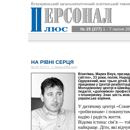
Всеукраїнський загальнополітичний освітянський тижне
№ 25 (277)
1 - 7 липня 20
НА РІВНІ СЕРЦЯ
№ 25 (277) 1 - 7 липня 2008 року
Візитівка. Марек Внук, прези
світло», 33 роки, поляк. Нар
Одружений, має трьох дітей. В 
працював у Центрі реабілітаці
Молодіжному центрі в Швейцарі
педагог, «допоміжні» професії
з планеризму. Знає шість мов.
українське коріння.
У дитячому центрі «Соня
«робінзонам» і покинути
надію і радість життя.
Відома істина: сім’я — то
найкраще. Діти, які відчу