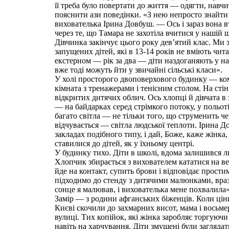
її треба було повертати до життя — одягти, навчи
пояснити ази поведінки. «З нею непросто знайти 
вихователька Ірина Довбуш. — Ось і зараз вона 
через те, що Тамара не захотіла вчитися у нашій 
Дівчинка закінчує цього року дев’ятий клас. Ми 
запущених дітей, які в 13-14 років не вміють чит
екстерном — рік за два — діти наздоганяють у нав
вже тоді можуть йти у звичайні сільські класи».
У холі просторого двоповерхового будинку — ком
кімната з тренажерами і тенісним столом. На стін
відкритих дитячих облич. Ось хлопці й дівчата в 
— на байдарках серед стрімкого потоку, у польоті
багато світла — не тільки того, що струменить че
відчувається — світла людської теплоти. Ірина 
закладах подібного типу, і дай, Боже, каже жінка,
ставилися до дітей, як у їхньому центрі.
У будинку тихо. Діти в школі, вдома залишився 
Хлопчик збирається з вихователем кататися на в
йде на контакт, супить брови і відповідає прост
підходимо до стенду з дитячими малюнками, враз
сонце я малював, і вихователька мене похвалила
Замір — з родини афганських біженців. Коли цін
Києві скочили до захмарних висот, мама і восьме
вулиці. Тих копійок, які жінка заробляє торгуючи 
навіть на харчування. Діти змушені були заглядат