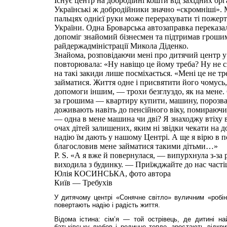
Існує центр на добродійні кошти від західних орга
Українські ж добродійники значно «скромніші». М
пальцях однієї руки може перерахувати ті пожерт
України. Одна Броварська автозаправка переказа
допоміг знайомий бізнесмен та підтримав гроши
райдержадміністрації Микола Діденко.
Знайома, розповідаючи мені про дитячий центр у 
повторювала: «Ну навіщо це йому треба? Ну не
на такі закиди лише посміхається. «Мені це не тр
займатися. Життя одне і присвятити його чомусь, 
допомоги іншим, — трохи безглуздо, як на мене.
за грошима — квартиру купити, машину, порозваж
доживають навіть до пенсійного віку, помираючи 
— одна в мене машина чи дві? Я знаходжу втіху в
очах дітей залишених, яким ні звідки чекати на д
надію їм дають у нашому Центрі. А ще я вірю в п
благословив мене займатися такими дітьми…»
P. S. «А я вже й повернулася, — випурхнула з-за 
виходила з будинку. — Приїжджайте до нас часті
Юлія КОСИНСЬКА, фото автора
Київ — Требухів
У дитячому центрі «Сонячне світло» вуличним «робі
повертають надію і радість життя.
Відома істина: сім’я — той острівець, де дитині на
батьківську любов і родинне тепло, зростають відкри