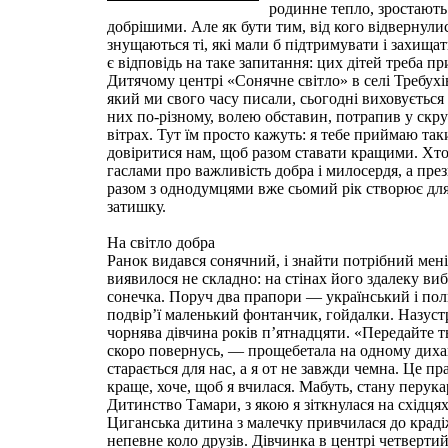
родинне тепло, зростають 
добрішими. Але як бути тим, від кого відвернули
знущаються ті, які мали б підтримувати і захищ
є відповідь на таке запитання: цих дітей треба п
Дитячому центрі «Сонячне світло» в селі Требухі
який ми свого часу писали, сьогодні виховується 
них по-різному, волею обставин, потрапив у скру
вітрах. Тут їм просто кажуть: я тебе приймаю таки
довіритися нам, щоб разом ставати кращими. Хт
гаслами про важливість добра і милосердя, а пре
разом з однодумцями вже сьомий рік створює для
затишку.
На світло добра
Ранок видався сонячний, і знайти потрібний мені
виявилося не складно: на стінах його здалеку ви
сонечка. Поруч два прапори — український і по
подвір’ї маленький фонтанчик, гойдалки. Назустр
чорнява дівчина років п’ятнадцяти. «Передайте тьо
скоро повернусь, — прощебетала на одному дих
старається для нас, а я от не завжди чемна. Це пр
краще, хоче, щоб я вчилася. Мабуть, стану перука
Дитинство Тамари, з якою я зіткнулася на східця
Циганська дитина з малечку привчилася до краді
непевне коло друзів. Дівчинка в центрі четвертий