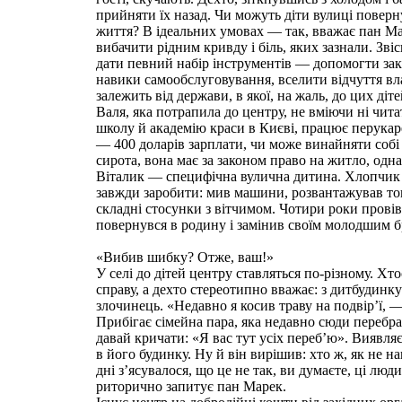
прийняти їх назад. Чи можуть діти вулиці повер
життя? В ідеальних умовах — так, вважає пан М
вибачити рідним кривду і біль, яких зазнали. Звіс
дати певний набір інструментів — допомогти за
навики самообслуговування, вселити відчуття вла
залежить від держави, в якої, на жаль, до цих діт
Валя, яка потрапила до центру, не вміючи ні чита
школу й академію краси в Києві, працює перука
— 400 доларів зарплати, чи може винайняти собі
сирота, вона має за законом право на житло, одна
Віталик — специфічна вулична дитина. Хлопчик н
завжди заробити: мив машини, розвантажував тов
складні стосунки з вітчимом. Чотири роки провів
повернувся в родину і замінив своїм молодшим бр
«Вибив шибку? Отже, ваш!»
У селі до дітей центру ставляться по-різному. Х
справу, а дехто стереотипно вважає: з дитбудинку
злочинець. «Недавно я косив траву на подвір’ї, 
Прибігає сімейна пара, яка недавно сюди перебра
давай кричати: «Я вас тут усіх переб’ю». Виявля
в його будинку. Ну й він вирішив: хто ж, як не наш
дні з’ясувалося, що це не так, ви думаєте, ці лю
риторично запитує пан Марек.