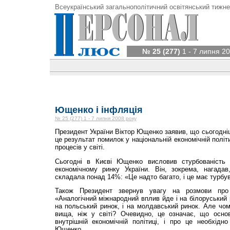
Всеукраїнський загальнополітичний освітянський тижне
№ 25 (277)
1 - 7 липня 20
Ющенко і інфляція
№ 25 (277) 1 - 7 липня 2008 року
Президент України Віктор Ющенко заявив, що сьогодніш
це результат помилок у національній економічній політ
процесів у світі.
Сьогодні в Києві Ющенко висловив стурбованість
економічному ринку України. Він, зокрема, нагада
складала понад 14%: «Це надто багато, і це має турбув
Також Президент звернув увагу на розмови про 
«Аналогічний міжнародний вплив йде і на білоруський р
на польський ринок, і на молдавський ринок. Але чому
вища, ніж у світі? Очевидно, це означає, що осн
внутрішній економічній політиці, і про це необхідн
Ющенко.