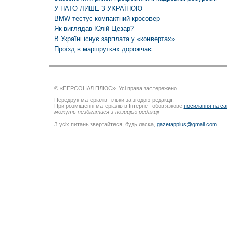
У НАТО ЛИШЕ З УКРАЇНОЮ
BMW тестує компактний кросовер
Як виглядав Юлій Цезар?
В Україні існує зарплата у «конвертах»
Проїзд в маршрутках дорожчає
© «ПЕРСОНАЛ ПЛЮС». Усі права застережено.
Передрук матеріалів тільки за згодою редакції.
При розміщенні матеріалів в Інтернет обов’язкове
посилання на са
можуть незбігатися з позицією редакції
З усіх питань звертайтеся, будь ласка,
gazetapplus@gmail.com