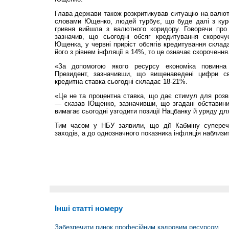
Глава держави також розкритикував ситуацію на валют
словами Ющенко, людей турбує, що буде далі з курс
гривня вийшла з валютного коридору. Говорячи про
зазначив, що сьогодні обсяг кредитування скорочу
Ющенка, у червні приріст обсягів кредитування склад
його з рівнем інфляції в 14%, то це означає скорочення
«За допомогою якого ресурсу економіка повинна
Президент, зазначивши, що вищенаведені цифри с
кредитна ставка сьогодні складає 18-21%.
«Це не та процентна ставка, що дає стимул для розви
— сказав Ющенко, зазначивши, що згадані обставини
вимагає сьогодні узгодити позиції Нацбанку й уряду дл
Тим часом у НБУ заявили, що дії Кабміну супереча
заходів, а до однозначного показника інфляція наблизит
Інші статті номеру
Забезпечити ринок професійним кадровим ресурсом