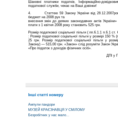
Шановні платники податків, Інформаційно-довідков
податкової слу­жби, чекає на Ваші дзвінки!
4. Статтею 59 Закону України від 28.12.2007рок
бюджет на 2008 рук та
внесення змін до деяких законодавчих актів України» 
плати з 1 квітня 2008 року становить 525 грн.
Розмір податкової соціальної пільги ( пп.6.1.1 п.6.1 ст.
: Розмір податкової соціальної пільги у розмірі 150 % (п
25 грн. Розмір податкової соціальної пільги у розмір
Закону) — 515,00 грн. «Закон» слід розуміти Закон Укр
«Про податок з доходів фізичних осіб».
ДПІ у Г
Інші статті номеру
Ампули пандори
МУЗЕЙ КРАЄЗНАВЦЯ У СМІЛОМУ
Безробітних у нас мало...