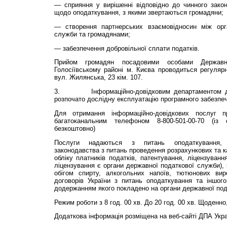
— сприяння у вирішенні відповідно до чинного зако
щодо оподаткування, з якими звертаються громадяни;
— створення партнерських взаємовідносин між орг
служби та громадянами;
— забезпечення добровільної сплати податків.
Прийом громадян посадовими особами Державної
Голосіївському районі м. Києва проводиться регуляр
вул. Жилянська, 23 кім. 107.
3. Інформаційно-довідковим департаментом дер
розпочато дослідну експлуатацію програмного забезпе
Для отримання інформаційно-довідкових послуг 
багатоканальним телефоном 8-800-501-00-70 (із
безкоштовно)
Послуги надаються з питань оподаткування, 
законодавства з питань проведення розрахункових та ка
обліку платників податків, патентування, ліцензуванн
ліцензування є органи державної податкової служби),
обігом спирту, алкогольних напоїв, тютюнових вир
договорів України з питань оподаткування та іншого
додержанням якого покладено на органи державної под
Режим роботи з 8 год. 00 хв. До 20 год. 00 хв. Щоденно,
Додаткова інформація розміщена на веб-сайті ДПА Укра