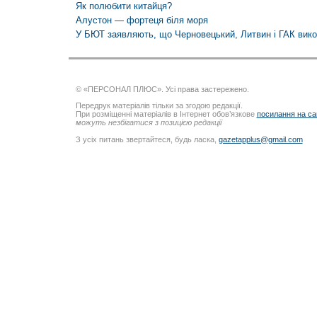
Як полюбити китайця?
Алустон — фортеця біля моря
У БЮТ заявляють, що Черновецький, Литвин і ГАК вико
© «ПЕРСОНАЛ ПЛЮС». Усі права застережено.
Передрук матеріалів тільки за згодою редакції.
При розміщенні матеріалів в Інтернет обов’язкове
посилання на са
можуть незбігатися з позицією редакції
З усіх питань звертайтеся, будь ласка,
gazetapplus@gmail.com