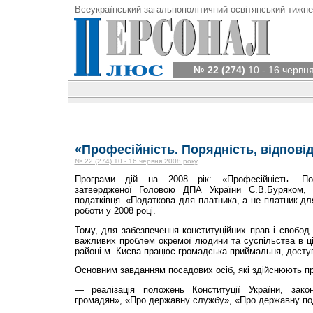
Всеукраїнський загальнополітичний освітянський тижне
№ 22 (274)
10 - 16 червн
«Професійність. Порядність, відпові
№ 22 (274) 10 - 16 червня 2008 року
Програми дій на 2008 рік: «Професійність. Поря
затвердженої Головою ДПА України С.В.Буряком, є
податківця. «Податкова для платника, а не платник дл
роботи у 2008 році.
Тому, для забезпечення конституційних прав і свобод
важливих проблем окремої людини та суспільства в ці
районі м. Києва працює громадська приймальня, доступ 
Основним завданням посадових осіб, які здій­снюють п
— реалізація положень Конституції України, зако
громадян», «Про державну службу», «Про державну по