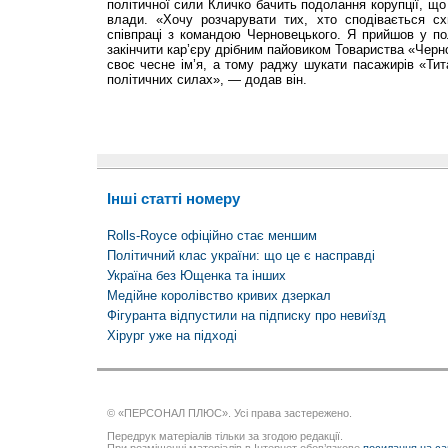
політичної сили Кличко бачить подолання корупції, що 
влади. «Хочу розчарувати тих, хто сподівається с
співпраці з командою Черновецького. Я прийшов у по
закінчити кар’єру дрібним пайовиком Товариства «Черно
своє чесне ім’я, а тому раджу шукати пасажирів «Тит
політичних силах», — додав він.
Інші статті номеру
Rolls-Royce офіційно стає меншим
Політичний клас україни: що це є насправді
Україна без Ющенка та інших
Медійне королівство кривих дзеркал
Фігуранта відпустили на підписку про невиїзд
Хірург уже на підході
© «ПЕРСОНАЛ ПЛЮС». Усі права застережено.
Передрук матеріалів тільки за згодою редакції.