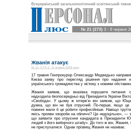
Всеукраїнський загальнополітичний освітянський тижне
№ 21 (273)
3 - 9 червня 2
Жванія атакує
№ 21 (273) 3 - 9 червня 2008 року
17 травня Генпрокурор Олександр Медведько направи
Києва заяву про перегляд рішення про надання н
українського громадянства у зв’язку з новими обставин
Жванія заявив, що вказівка порушити питання с
надходила безпосередньо від Президента України Вікт
«Свобода». У цьому ж інтерв’ю він заявив, що Юще
думка, що він не був отруєний. По-перше, якщо це
повинні мали б це робити професійніше. Навіщо труїти
якісь прояви хвороби на обличчі? Це недоцільно», — з
що заявити про отруєння кандидата в Президенти Ю
людей з його виборчого штабу». До того ж він, Жванія, 
не прислухалися. Однак прізвищ Жванія не називає.