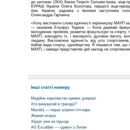
до шотокан (JKA) Києва Георгія Сильвестрова, віце-п
КУРАШ України Олега Болотова, першого віце-прези
бою України, радника з безпеки заступника го
Олександра Гартвича.
«Хочу висловити слова вдячності керівництву МАУП за
— зазначив Ельбрус Тедеєв. — Коли державі бракує
молодіжних проблем, розвиток фізкультури та спорту, т
МАУП, знаходять їх, і виховують духовно багату, во
людину. Висловлюю вдячність від усіх спортсменів,
бойові види спорту, одноборства. Я пишаюся тим, що 
МАУП, і завжди представляв цей заклад на спортивном
Інші статті номеру
Медійне королівство кривих дзеркал
Хто винуватий в трагедії?
Mazda1 — перші штрихи сіті-кара
Жванія атакує
Хірург уже на підході
AG Excaliber — «диво» з Литви