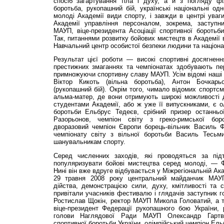
спосіб загартування тіла і духу, а й з погляду фі
боротьба, рукопашний бій, українські національні о
молоді Академії види спорту, і завжди в центрі уваги
Академії управління персоналом, зокрема, заступн
МАУП, віце-президента Асоціації спортивної боротьб
Так, питаннями розвитку бойових мистецтв в Академії 
Навчальний центр особистої безпеки людини та націон
Результат цієї роботи — високі спортивні досягненн
престижних змаганнях та чемпіонатах здобувають пе
примножуючи спортивну славу МАУП. Усім відомі наші
Віктор Кикоть (вільна боротьба), Антон Бочкарь
(рукопашний бій). Окрім того, чимало відомих спорт
альма-матер, де вони отримують широкі можливості д
студентами Академії, або ж уже її випускниками, є ол
боротьби Ельбрус Тедеєв, срібний призер останньо
Разорьонов, чемпіон світу з греко-римської бо
дворазовий чемпіон Європи борець-вільник Василь 
чемпіонату світу з вільної боротьби Василь Тесьм
шанувальникам спорту.
Серед численних заходів, які проводяться за підт
популяризувати бойові мистецтва серед молоді, — 
Нині він вже вдруге відбувається у Міжрегіональній Ак
29 травня 2008 року центральний майданчик МАУ
дійства, демонстрацією сили, духу, кмітливості та с
привітали учасників фестивалю і глядачів заступник
Ростислав Щокін, ректор МАУП Микола Головатий, а т
віце-президент Федерації рукопашного бою України, 
голови Наглядової Ради МАУП Олександр Гартвич
спортивної боротьби України, олімпійський чемпіон Ель