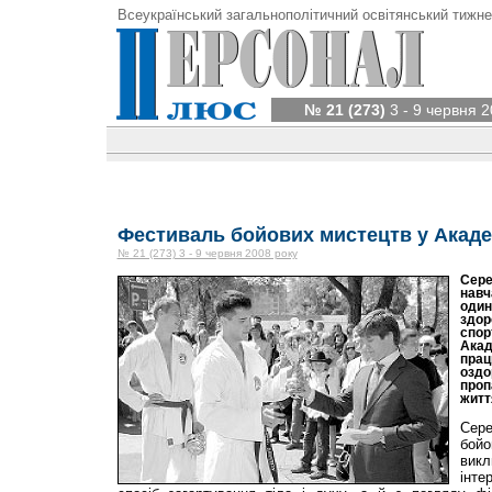
Всеукраїнський загальнополітичний освітянський тижне
№ 21 (273)
3 - 9 червня 2
Фестиваль бойових мистецтв у Акаде
№ 21 (273) 3 - 9 червня 2008 року
Сере
навч
один
здор
спор
Акаде
прац
оздо
проп
житт
Сер
бой
вик
інте