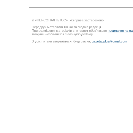
© «ПЕРСОНАЛ ПЛЮС». Усі права застережено.
Передрук матеріалів тільки за згодою редакції.
При розміщенні матеріалів в Інтернет обов’язкове
посилання на са
можуть незбігатися з позицією редакції
З усіх питань звертайтеся, будь ласка,
gazetapplus@gmail.com