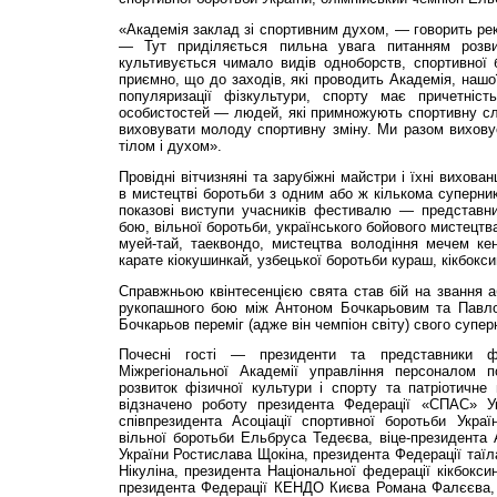
«Академія заклад зі спортивним духом, — говорить р
— Тут приділяється пильна увага питанням розви
культивується чимало видів одноборств, спортивної 
приємно, що до заходів, які проводить Академія, нашо
популяризації фізкультури, спорту має причетніст
особистостей — людей, які примножують спортивну сл
виховувати молоду спортивну зміну. Ми разом вихов
тілом і духом».
Провідні вітчизняні та зарубіжні майстри і їхні вихов
в мистецтві боротьби з одним або ж кількома суперник
показові виступи учасників фестивалю — представник
бою, вільної боротьби, українського бойового мистецтв
муей-тай, таеквондо, мистецтва володіння мечем кен
карате кіокушинкай, узбецької боротьби кураш, кікбокси
Справжньою квінтесенцією свята став бій на звання 
рукопашного бою між Антоном Бочкарьовим та Павло
Бочкарьов переміг (адже він чемпіон світу) свого супер
Почесні гості — президенти та представники 
Міжрегіональної Академії управління персоналом 
розвиток фізичної культури і спорту та патріотичне
відзначено роботу президента Федерації «СПАС» У
співпрезидента Асоціації спортивної боротьби Украї
вільної боротьби Ельбруса Тедеєва, віце-президента А
України Ростислава Щокіна, президента Федерації таїл
Нікуліна, президента Національної федерації кікбокси
президента Федерації КЕНДО Києва Романа Фалєєва, 