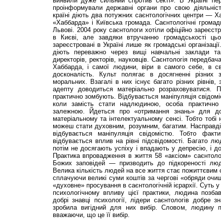
виявили дуже сильний спротив секті». В Україні пер
проінформували державні органи про свою діяльніст
країні діють два потужних саєнтологічних центри — Ха
«Хаббарда» і Київська громада. Саєнтологічні громади
Львові. 2004 року саєнтологи хотіли офіційно зареєст
в Києві, але завдяки втручанню громадськості цьо
зареєстровані в Україні лише як громадські організаці
діють переважно через вищі навчальні заклади та
директорів, ректорів, науковців. Саєнтологія передбач
Хаббарда, і самої людини, віри в самого себе, в с
досконалість. Культ полягає в досягненні різних 
моральних. Взагалі в них існує багато різних рівнів,
адепту доводиться матеріально розраховуватися. 
практично зомбують. Відбувається маніпуляція свідомі
коли замість стати надлюдиною, особа практично
залежною. Йдеться про «отримання знань» для до
матеріальному та інтелектуальному сенсі. Тобто тобі
можеш стати духовним, розумним, багатим. Насправді
відбувається маніпуляція свідомістю. Тобто фак
відбувається вплив на рівні підсвідомості. Багато лю
потім не досягають успіху і впадають у депресію, і д
Практика впровадження в життя 58 «аксіом» саєнтоло
Божих заповідей — призводить до підкореності люд
Велика кількість людей на все життя стає пожиттєвим 
сплачуючи великі суми коштів за чергові «обряди очищ
«духовне» просування в саєнтологічній ієрархії. Суть 
психологічному впливу цієї практики, людина позба
добрі знавці психології, лідери саєнтологів добре 
зробила вигідний для них вибір. Словом, людину п
вважаючи, що це її вибір.