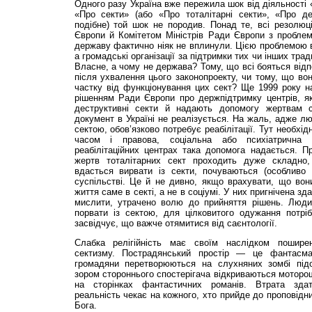
Одного разу Україна вже пережила шок від діяльності 
«Про секти» (або «Про тоталітарні секти», «Про д
подібне) той шок не породив. Понад те, всі резолюц
Європи й Комітетом Міністрів Ради Європи з проблем
державу фактично ніяк не вплинули. Цією проблемою 
а громадські організації за підтримки тих чи інших тра
Власне, а чому не держава? Тому, що всі бояться відп
після ухвалення цього законопроекту, чи тому, що в
частку від функціонування цих сект? Ще 1999 року н
рішенням Ради Європи про держпідтримку центрів, я
деструктивні секти й надають допомогу жертвам с
документ в Україні не реалізується. На жаль, адже лю
сектою, обов’язково потребує реабілітації. Тут необхідн
часом і правова, соціальна або психіатрична 
реабілітаційних центрах така допомога надається. Про
жертв тоталітарних сект проходить дуже складно, 
вдасться вирвати із секти, почуваються (особливо
суспільстві. Це й не дивно, якщо врахувати, що вон
життя саме в секті, а не в соціумі. У них пригнічена зд
мислити, утрачено волю до прийняття рішень. Люди
порвати із сектою, для цілковитого одужання потрі
засвідчує, що важче отямитися від саєнтології.
Слабка релігійність має своїм наслідком поширен
сектизму. Пострадянський простір — це фантасма
громадяни перетворюються на слухняних зомбі підо
зором стороннього спостерігача відкриваються моторош
на сторінках фантастичних романів. Втрата здат
реальність чекає на кожного, хто прийде до проповідн
Бога.