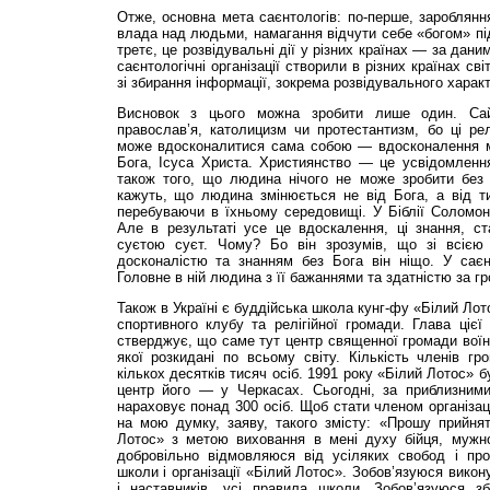
Отже, основна мета саєнтологів: по-перше, зароблянн
влада над людьми, намагання відчути себе «богом» під
третє, це розвідувальні дії у різних країнах — за даним
саєнтологічні організації створили в різних країнах с
зі збирання інформації, зокрема розвідувального характ
Висновок з цього можна зробити лише один. Сай
православ’я, католицизм чи протестантизм, бо ці ре
може вдосконалитися сама собою — вдосконалення м
Бога, Ісуса Христа. Християнство — це усвідомлення
також того, що людина нічого не може зробити без 
кажуть, що людина змінюється не від Бога, а від ти
перебуваючи в їхньому середовищі. У Біблії Соломон
Але в результаті усе це вдоскалення, ці знання, ст
суєтою суєт. Чому? Бо він зрозумів, що зі всіє
досконалістю та знанням без Бога він ніщо. У саєн
Головне в ній людина з її бажаннями та здатністю за г
Також в Україні є буддійська школа кунг-фу «Білий Лот
спортивного клубу та релігійної громади. Глава ціє
стверджує, що саме тут центр священної громади воїні
якої розкидані по всьому світу. Кількість членів гр
кількох десятків тисяч осіб. 1991 року «Білий Лотос» б
центр його — у Черкасах. Сьогодні, за приблизним
нараховує понад 300 осіб. Щоб стати членом організац
на мою думку, заяву, такого змісту: «Прошу прийнят
Лотос» з метою виховання в мені духу бійця, мужнос
добровільно відмовляюся від усіляких свобод і пр
школи і організації «Білий Лотос». Зобов’язуюся викон
і наставників, усі правила школи. Зобов’язуюся з