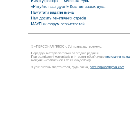
Вибір українців — Київська Русь
«Рятуйте наші душі!» Коштом ваших душ...
Пам’ятати видатні імена
Нам досить генетичних стресів
МАУП як форум особистостей
© «ПЕРСОНАЛ ПЛЮС». Усі права застережено.
Передрук матеріалів тільки за згодою редакції.
При розміщенні матеріалів в Інтернет обов’язкове
посилання на са
можуть незбігатися з позицією редакції
З усіх питань звертайтеся, будь ласка,
gazetapplus@gmail.com