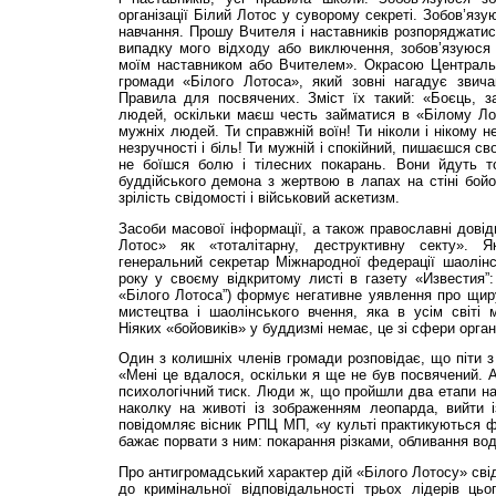
організації Білий Лотос у суворому секреті. Зобов’яз
навчання. Прошу Вчителя і наставників розпоряджати
випадку мого відходу або виключення, зобов’язуюся 
моїм наставником або Вчителем». Окрасою Централь
громади «Білого Лотоса», який зовні нагадує звич
Правила для посвячених. Зміст їх такий: «Боєць, з
людей, оскільки маєш честь займатися в «Білому Лот
мужніх людей. Ти справжній воїн! Ти ніколи і нікому 
незручності і біль! Ти мужній і спокійний, пишаєшся св
не боїшся болю і тілесних покарань. Вони йдуть т
буддійського демона з жертвою в лапах на стіні бой
зрілість свідомості і військовий аскетизм.
Засоби масової інформації, а також православні довід
Лотос» як «тоталітарну, деструктивну секту». 
генеральний секретар Міжнародної федерації шаолінс
року у своєму відкритому листі в газету «Известия”:
«Білого Лотоса”) формує негативне уявлення про щир
мистецтва і шаолінського вчення, яка в усім світі
Ніяких «бойовиків» у буддизмі немає, це зі сфери орган
Один з колишніх членів громади розповідає, що піти з
«Мені це вдалося, оскільки я ще не був посвячений. А
психологічний тиск. Люди ж, що пройшли два етапи нав
наколку на животі із зображенням леопарда, вийти 
повідомляє вісник РПЦ МП, «у культі практикуються фі
бажає порвати з ним: покарання різками, обливання во
Про антигромадський характер дій «Білого Лотосу» сві
до кримінальної відповідальності трьох лідерів цьо