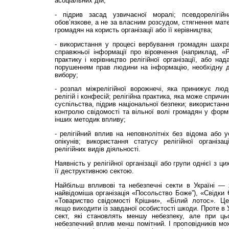
асоціальних дій;
- підрив засад узвичаєної моралі; псевдорелігій
обов’язкове, а не за власним розсудом, стягнення мате
громадян на користь організації або її керівництва;
- використання у процесі вербування громадян шахр
справжньої інформації про віровчення (наприклад, «Рі
практику і керівництво релігійної організації, або на
порушенням прав людини на інформацію, необхідну дл
вибору;
- розпал міжрелігійної ворожнечі, яка принижує люд
релігій і конфесій; релігійна практика, яка може спричи
суспільства, підрив національної безпеки; використання
контролю свідомості та вільної волі громадян у формі
інших методик впливу;
- релігійний вплив на неповнолітніх без відома або у
опікунів; використання статусу релігійної організа
релігійних видів діяльності.
Наявність у релігійної організації або групи однієї з 
її деструктивною сектою.
Найбільш впливові та небезпечні секти в Україні — 
найвідоміша організація «Посольство Боже”), «Свідки 
«Товариство свідомості Крішни», «Білий лотос». Це 
якщо виходити із завданої особистості шкоди. Проте в У
сект, які становлять меншу небезпеку, але при ць
небезпечний вплив менш помітний. І проповідників мож