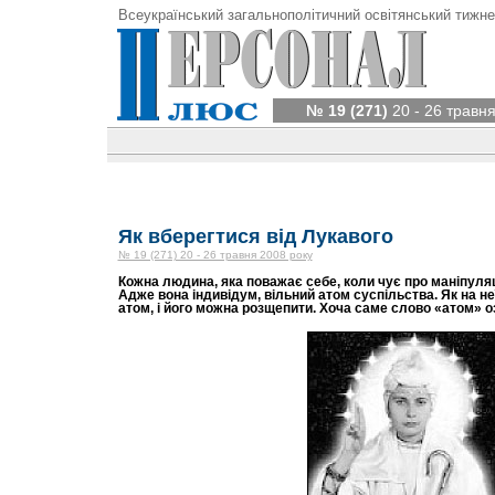
Всеукраїнський загальнополітичний освітянський тижне
№ 19 (271)
20 - 26 травня
Як вберегтися від Лукавого
№ 19 (271) 20 - 26 травня 2008 року
Кожна людина, яка поважає себе, коли чує про маніпуляці
Адже вона індивідум, вільний атом суспільства. Як на н
атом, і його можна розщепити. Хоча саме слово «атом» 