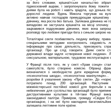
за його словами, крішнаїтське начальство зібра
підмосковний ашрам, і запропонувала йому пожити 
днями була на роботі і навіть зраділа, що донька п
дорослої людини. Вдень Микола торгував на вули
активно навчав господарів премудрощам крішнаїзму 
дівчинку, яка росла без батька. Залякана дівчинка не г
випадково не застукала крішнаїта на місці злочину
зацікавився подружками дівчинки, яких вона запро
розповіді про любовні пригоди бога з синьою шкірою на 
Тоталітарні секти позбавляють людину вибору, права 
спеціальними методами контролюють свідомість 
інформацію про свою діяльність, приховують спра
організації. Про це слід говорити. Деякі секти с
державної влади задля «створення нової людини». Л
сексуальною, матеріальною, трудовою експлуатацією с
У Франції після того, як у секті «Храм сонця» стал
самогубств, було створено комісію. Обранці фра
визначилися з необхідністю дати юридичне форму
«психологічна шкода», «психологічна маніпуляція»..
розробки й ухвалення закону «Про секти». До «чорно
потрапило понад 200 організацій. Наступним
міжміністерської постійної комісії для боротьби з н
небезпечних для суспільства організацій було припине
деструктивними культами в тій-таки Франції вико
законодавчої палітри. Приміром, громаду «Свідки Єг
організацією, і на неї було накладено багатомільйо
залишила легітимне поле країни.