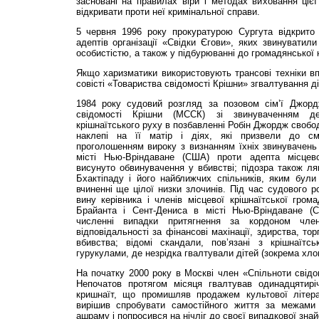
засновані на правилах віри і методах виховання ціє
відкривати проти неї кримінальної справи.
5 червня 1996 року прокуратурою Сургута відкрито
адептів організації «Свідки Єгови», яких звинуватил
особистістю, а також у підбурюванні до громадянської 
Якщо харизматики використовують трансові техніки вп
совісті «Товариства свідомості Крішни» згвалтування ді
1984 року судовий розгляд за позовом сім’ї Джорд
свідомості Крішни (МССК) зі звинуваченням де
крішнаїтського руху в позбавленні Робін Джордж свобо
наклепі на її матір і діях, які призвели до сме
проголошенням вироку з визнанням їхніх звинувачень
місті Нью-Вріндаване (США) проти адепта місцев
висунуто обвинувачення у вбивстві; підозра також ляг
Бхактіпаду і його найближчих спільників, яким були
вчиненні ще цілої низки злочинів. Під час судового 
вину керівника і членів місцевої крішнаїтської гро
Брайанта і Сент-Дениса в місті Нью-Вріндаване (С
численні випадки притягнення за кордоном чле
відповідальності за фінансові махінації, здирства, то
вбивства; відомі скандали, пов’язані з крішнаї
гурукулами, де незрідка гвалтували дітей (зокрема хлопч
На початку 2000 року в Москві член «Спільноти свідо
Непочатов протягом місяця гвалтував одинадцятиріч
кришнаїт, що промишляв продажем культової літера
вирішив спробувати самостійного життя за межами 
ашраму і попросився на нічліг до своєї випадкової зна