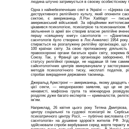
людина штучно затримується в своєму особистісному т
Одна з найнебезпечніших сект в Україні — «Церква сає
деструктивного релігійного культу, який опоненти сає
сектою, є американець Л.Рон Хаббарт — письме
американський військовий. За офіційними життєписам
цікавився психологією, психіатрією та психоаналізом. 
звільнення із армії він створив власне релігійне вче
першу «священну книгу» саєнтологів — «Діанетика
саєнтологів було створено в Лос-Анжелесі 1954 року.
спирається на розгалужену релігійну організацію, що 
100 країнах світу. За свою протизаконну діяльність
правоохоронні органи багатьох країн світу, зокрема б
Союзу. Так, у Франції цю організацію заборонено, 
статусу релігійної громади, не надавши їй тим самим 
сайєнтологічних центрів звинувачували у застосуванн
методів психологічного тиску, несплаті податків, р
спробах викрадення державних таємниць.
Джеральд Армстронг — американець, якому двадцять о
цієї секти, — неодноразово заявляв, що це не релі
ненависті, мафіозна група та міжнародна розвіду
розділяє дуже багато експертів — криміналістів, релігіє
ім’ям.
Наприклад, 26 квітня цього року Тетяна Дмитрієва,
центру соціальної та судової психіатрії ім. Сербс
психіатричного центру Росії, — публічно висловила с
саєнтологів» на душевне здоров’я жителів РФ. Згід
здійснювали спроби вербування серед жертв теракту в 