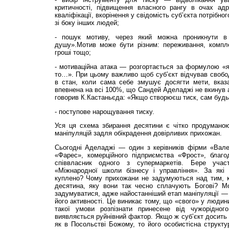
критичності, підвищення власного рангу в очах адр
кваліфікації, вкорінення у свідомість суб’єкта потрібно
зі боку інших людей;
- пошук мотиву, через який можна проникнути в 
душу».Мотив може бути різним: переживання, комплекс
гроші тощо;
- мотиваційна атака — розгортається за формулою «я
то…». При цьому важливо щоб суб’єкт відчував свобо
в стан, коли сама себе змушує досягти мети, вказа
впевнена на всі 100%, що Сандей Аделаджі не вкинув ан
говорив К.Кастаньєда: «Якщо створюєш тиск, сам будь
- поступове нарощування тиску.
Уся ця схема збирання десятини є чітко продумано
маніпуляцій задля обікрадення довірливих прихожан.
Сьогодні Аделаджі — один з керівників фірми «Вале
«Фарес», комерційного підприємства «Фрост», благо
співвласник одного з супермаркетів. Бере участ
«Міжнародної школи бізнесу і управління». За які
куплено? Чому прихожани не задумуються над тим, к
десятина, яку вони так чесно сплачують Богові? М
задумуватися, адже найостанніший етап маніпуляції — 
його активності. Це виникає тому, що «свого» у людин
такої умови розпізнати принесене від чужорідно
виявляється руйнівний фактор. Якщо ж суб’єкт досить 
як в Посольстві Божому, то його особистісна структу