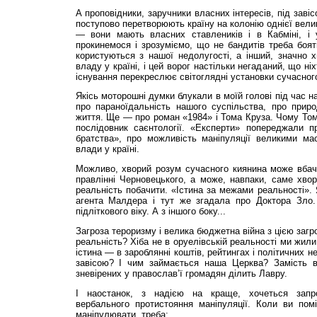
А проповідники, заручники власних інтересів, під заві
поступово перетворюють країну на колонію однієї вели
— вони мають власних ставлеників і в Кабміні, і 
прокинемося і зрозуміємо, що не бандитів треба боя
користуються з нашої недолугості, а інший, значно 
владу у країні, і цей ворог настільки негаданий, що ні
існування перекреслює світоглядні установки сучасног
Якісь моторошні думки блукали в моїй голові під час н
про параноїдальність нашого суспільства, про прир
життя. Ще — про роман «1984» і Тома Круза. Чому Том
послідовник саєнтології. «Експерти» попереджали п
братства», про можливість маніпуляції великими м
влади у країні.
Можливо, хворий розум сучасного киянина може вбача
правлінні Черновецького, а може, навпаки, саме хво
реальність побачити. «Істина за межами реальності».
агента Малдера і тут же згадала про Доктора Зло.
підліткового віку. А з іншого боку...
Загроза тероризму і велика бюджетна війна з цією загр
реальність? Хіба не в оруелівській реальності ми жил
істина — в зароблянні коштів, рейтингах і політичних 
завісою? І чим займається наша Церква? Замість в
зневірених у православ’ї громадян ділить Лавру.
І наостанок, з надією на краще, хочеться запро
вербального протистояння маніпуляції. Коли ви по
маніпулювати, треба: