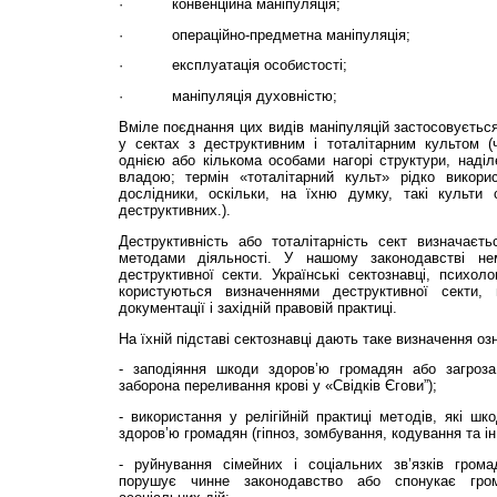
·
конвенційна маніпуляція;
·
операційно-предметна маніпуляція;
·
експлуатація особистості;
·
маніпуляція духовністю;
Вміле поєднання цих видів маніпуляцій застосовується
у сектах з деструктивним і тоталітарним культом (ч
однією або кількома особами нагорі структури, наді
владою; термін «тоталітарний культ» рідко викори
дослідники, оскільки, на їхню думку, такі культи
деструктивних.).
Деструктивність або тоталітарність сект визначаєть
методами діяльності. У нашому законодавстві не
деструктивної секти. Українські сектознавці, психоло
користуються визначеннями деструктивної секти, 
документації і західній правовій практиці.
На їхній підставі сектознавці дають таке визначення оз
- заподіяння шкоди здоров’ю громадян або загроза
заборона переливання крові у «Свідків Єгови”);
- використання у релігійній практиці методів, які шк
здоров’ю громадян (гіпноз, зомбування, кодування та ін.
- руйнування сімейних і соціальних зв’язків громад
порушує чинне законодавство або спонукає гро