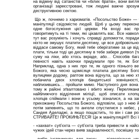
на відміну від сатаністів чи «білих братів», вони виг
організації зареєстровані, тож людині важче зроз
деструктивною сектою.
Що ж, почнемо з харизматів. «Посольство Боже» — 
маніпуляції свідомістю людей. Щоб у цьому перекона
одне богослужіння цієї церкви. На вході вас прив
говоритимуть на ті теми, які цікавлять вас. Все навко
тут вас розуміють і хочуть справді допомогти, поради
ніхто не змушує платити десятину, це все добровільно:
віддаси самому Богу, який тебе оберігатиме за це ві
плати, тільки тоді цю десятину в тебе забере диявол (
суму на ліки, або хтось вкраде, або… Способів бага
певності навіть казочки придумали про те, як Бог
Наприклад, одна з них про те, як одного пізнього в
Божого, яка чесно щомісяця платила десятину Бого
вулицями додому, раптом вона відчула, що за нею хт
побачила двох хлопців бандитської зовнішност
наблизившись… пройшли мимо. Наступного дня вона 
тому ж районі зґвалтовано і вбито жінку. Перелякан
найближчого відділення міліції, щоб описати хлоп
хлопців спіймали і вони в усьому зізналися, а на з
прихожанку Посольства Божого, відповіли, що з нею й
потім запевнять, що то ангели спустилися з небес, 
Сандея Аделаджі, а якщо пощастить, то він і сам ро
СТРИВАЙТЕ! ПРОКИНЬТЕСЯ! Це ж маніпуляція!!! Всі її з
- «захват» суб’єкта — суб’єкта треба привести в най
чужих ідей стан через вияв зацікавленості, посмішку т
- вибір інструменту для тиску — відволікання ува