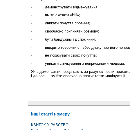
·
демонструвати відмежування;
·
вміти сказати «НІ!»;
·
уникати почуття провини;
·
своєчасно припиняти розмову;
·
бути байдужим та спокійним;
·
відкрито говорити співбесіднику про його неправ
·
не показувати своїх почуттів;
·
уникати спілкування з неприємними людьми.
Як відомо, секти процвітають за рахунок нових прихожа
і до вас — вмійте своєчасно протистояти маніпуляції!
Інші статті номеру
КВИТОК У РАБСТВО