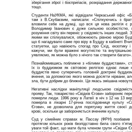
зберігання зброї і боєприпасів, розкрадання державно
тощо.
Студенти НаУКМА, які відвідали Черкаський офіс «Бі
там з В.Скубаєвим, написали: «Спілкуючись з брат
вловили себе на думці, що вся ця нова релігія є ре
Володимир Іванович є дуже сильною особистістю, 
розуміння світу він переніс у свідомість інших людей. З
якими ми спілкувалися, обожнюють рівною мірою Будд
що б нагадувало саме про віру в Будду в кабінеті Вчи
статуетки, що навіюють спогад про Схід, екзотику і
кажучи, ми були вражені могутністю та внутрішньо
уявляємо, як можна було з нічого так створити багато».
Познайомившись поближче з «білими буддистами», ст
їх із буддизмом як світовою релігією єднає лише 
буддистів явно суперечить головній доктрині будди
вчення, за допомогою якого можна досягти нірвани, ал
зла, бути добрим до ближніх. Це якась змішана новоутв
Негативні наслідки маніпуляції людською свідоміс
прояву. Так, товариство «Свідків Єгови» забороняє пер
померли люди. 1996 року в Латвії в ніч з 12 на 13 вер
померла в лікарні 17-річна послідовниця культу «С
Єгови», не дозволила для порятунку життя своєї д
крові, оскільки це забороняється вченням культу.
Суд у сімейних справах м. Пассау (ФРН) позбавив б
протягом кількох років безпідставно била свого п’яти
уваги той факт, що мати була членом групи «Свідки Єг