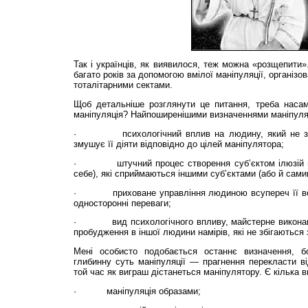
Так і українців, як виявилося, теж можна «розщепити
багато років за допомогою вмілої маніпуляції, організо
тоталітарними сектами.
Щоб детальніше розглянути це питання, треба наса
маніпуляція? Найпоширенішими визначеннями маніпуляц
·
психологічний вплив на людину, який не зав
змушує її діяти відповідно до цілей маніпулятора;
·
штучний процес створення суб’єктом ілюзій щод
себе), які сприймаються іншими суб’єктами (або й сами
·
приховане управління людиною всупереч її волі, 
односторонні переваги;
·
вид психологічного впливу, майстерне виконанн
пробудження в іншої людини намірів, які не збігаються 
Мені особисто подобається останнє визначення, 
глибинну суть маніпуляції — прагнення перекласти від
той час як виграш дістанеться маніпулятору. Є кілька в
·
маніпуляція образами;