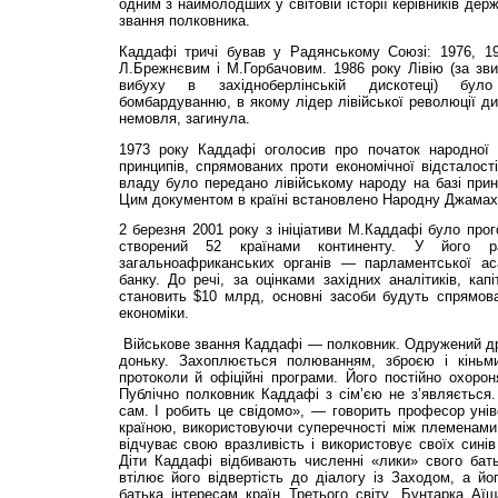
одним з наймолодших у світовій історії керівників дер
звання полковника.
Каддафі тричі бував у Радянському Союзі: 1976, 198
Л.Брежнєвим і М.Горбачовим. 1986 року Лівію (за зв
вибуху в західноберлінській дискотеці) бул
бомбардуванню, в якому лідер лівійської революції ди
немовля, загинула.
1973 року Каддафі оголосив про початок народної 
принципів, спрямованих проти економічної відсталості
владу було передано лівійському народу на базі принци
Цим документом в країні встановлено Народну Джамах
2 березня 2001 року з ініціативи М.Каддафі було пр
створений 52 країнами континенту. У його р
загальноафриканських органів — парламентської ас
банку. До речі, за оцінками західних аналітиків, кап
становить $10 млрд, основні засоби будуть спрямова
економіки.
Військове звання Каддафі — полковник. Одружений дру
доньку. Захоплюється полюванням, зброєю і кіньм
протоколи й офіційні програми. Його постійно охорон
Публічно полковник Каддафі з сім’єю не з’являється
сам. І робить це свідомо», — говорить професор уніве
країною, використовуючи суперечності між племенами
відчуває свою вразливість і використовує своїх синів
Діти Каддафі відбивають численні «лики» свого бат
втілює його відвертість до діалогу із Заходом, а й
батька інтересам країн Третього світу. Бунтарка Аї