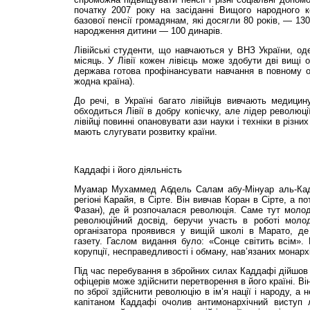
початку 2007 року на засіданні Вищого народного к
базової пенсії громадянам, які досягли 80 років, — 130
народження дитини — 100 динарів.
Лівійські студенти, що навчаються у ВНЗ України, о
місяць. У Лівії кожен лівієць може здобути дві вищі 
держава готова профінансувати навчання в повному о
жодна країна).
До речі, в Україні багато лівійців вивчають медицину
обходиться Лівії в добру копієчку, але лідер революц
лівійці повинні опановувати ази науки і техніки в різних
мають слугувати розвитку країни.
Каддафі і його діяльність
Муамар Мухаммед Абдель Салам абу-Мінуар аль-Кад
регіоні Карайя, в Сірте. Він вивчав Коран в Сірте, а по
Фазан), де й розпочалася революція. Саме тут мол
революційний досвід, беручи участь в роботі молоді
організатора проявився у вищій школі в Марато, д
газету. Гаслом видання було: «Сонце світить всім».
корупції, несправедливості і обману, нав’язаних монар
Під час перебування в збройних силах Каддафі дійшов 
офіцерів може здійснити перетворення в його країні. Ві
по зброї здійснити революцію в ім’я нації і народу, а 
капітаном Каддафі очолив антимонархічний виступ лі