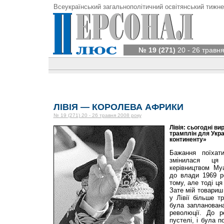
Всеукраїнський загальнополітичний освітянський тижне
№ 19 (271)
20 - 26 травня
ЛІВІЯ — КОРОЛЕВА АФРИКИ
№ 19 (271) 20 - 26 травня 2008 року
Лівія: сьогодні ви
трамплін для Укра
континенту»
Бажання поїхат
змінилася ця
керівництвом М
до влади 1969 ро
тому, але тоді ця
Зате мій товариш
у Лівії більше т
була запланована
революції. До р
пустелі, і була 