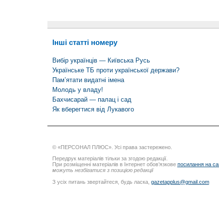
Інші статті номеру
Вибір українців — Київська Русь
Українське ТБ проти української держави?
Пам’ятати видатні імена
Молодь у владу!
Бахчисарай — палац і сад
Як вберегтися від Лукавого
© «ПЕРСОНАЛ ПЛЮС». Усі права застережено.
Передрук матеріалів тільки за згодою редакції.
При розміщенні матеріалів в Інтернет обов’язкове
посилання на са
можуть незбігатися з позицією редакції
З усіх питань звертайтеся, будь ласка,
gazetapplus@gmail.com