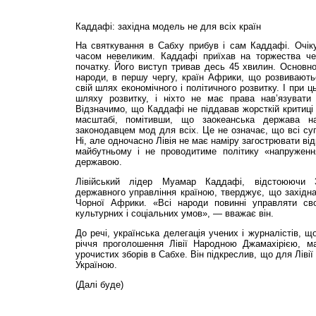
Каддафі: західна модель не для всіх країн
На святкування в Сабху прибув і сам Каддафі. Очіку
часом невеликим. Каддафі приїхав на торжества че
початку. Його виступ тривав десь 45 хвилин. Основн
народи, в першу чергу, країн Африки, що розвивають
свій шлях економічного і політичного розвитку. І при
шляху розвитку, і ніхто не має права нав’язувати
Відзначимо, що Каддафі не піддавав жорсткій критиц
масштабі, помітивши, що заокеанська держава н
законодавцем мод для всіх. Це не означає, що всі суп
Ні, але одночасно Лівія не має наміру загострювати в
майбутньому і не проводитиме політику «напруженн
державою.
Лівійський лідер Муамар Каддафі, відстоюючи 3
державного управління країною, тверджує, що західна
Чорної Африки. «Всі народи повинні управляти сво
культурних і соціальних умов», — вважає він.
До речі, українська делегація учених і журналістів, щ
річчя проголошення Лівії Народною Джамахірією, м
урочистих зборів в Сабхе. Він підкреслив, що для Ліві
Україною.
(Далі буде)