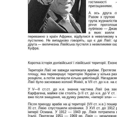
гостинності
пригощаннями.
А ось друга сп
Разом з групою 
група журналісті
річчя проголош
публікою — Джама
в яких взяли 
переважно з країн Африки, відбулися в невеликому м
пустелею. Не випадково говорять, що є дві Лівії: 
друга — величезна Лівійська пустеля з невеликими о
Куфра.
Коротка історія долівійської і лівійської території. Екон
Територія Лівії не завжди належала арабам. Протягом 
площу, яка перевершує територію України у кілька разі
розцвіли, а потім загинули кілька цивілізацій. Нагадаємо
Лівії було засновано колонії Фінікії, в VІІ ст. до н.е. на
У V—ІІ ст.ст. до н.е. значна частина Лівії (на за
Карфагена, майже сім століть (з ІІ ст. до н.е. до V ст
вже після знищення, на думку римлян, «імперії зла» —
Після приходу арабів на ці території (VІІ ст. н.е.) пош
ХІ ст. Лівію спустошили кочівники. З ХVІ ст. до 1912 
імперії Османа. У 1912 — 1943 рр. Лівія потрапила 
Італії. Протягом 1951 — 1969 рр. Лівія — незалежне