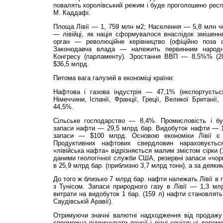
повалять королівський режим і буде проголошено респу
М. Каддафі.
Площа Лівії — 1, 759 млн м2; Населення — 5,8 млн ч
— лівійці, як нація сформувалося внаслідок змішення 
орган — революційне керівництво (офіційно поза 
Законодавча влада — належить первинним народ
Конгресу (парламенту). Зростання ВВП — 8,5%% (2
$36,5 млрд.
Питома вага галузей в економіці країни:
Нафтова і газова індустрія — 47,1% (експортуєтьс
Німеччини, Іспанії, Франції, Греції, Великої Британі
44,5%.
Сільське господарство — 8,4%. Промисловість і бу
запаси нафти — 29,5 млрд бар. Видобуток нафти — 1
запаси — $100 млрд. Основою економіки Лівії є н
Продуктивних нафтових свердловин нараховуєтьс
«лівійська нафта» відрізняється малим змістом сірки (
даними геологічної служби США, резервні запаси «чорн
в 25,9 млрд бар. (приблизно 3,7 млрд тонн), а за деяк
До того ж близько 7 млрд бар. нафти належать Лівії в
з Тунісом. Запаси природного газу в Лівії — 1,3 млр
витрати на видобуток 1 бар. (159 л) нафти становлять
Саудівській Аравії).
Отримуючи значні валютні надходження від продажу е
спроможна підвищувати пенсії і різні соціальні допом