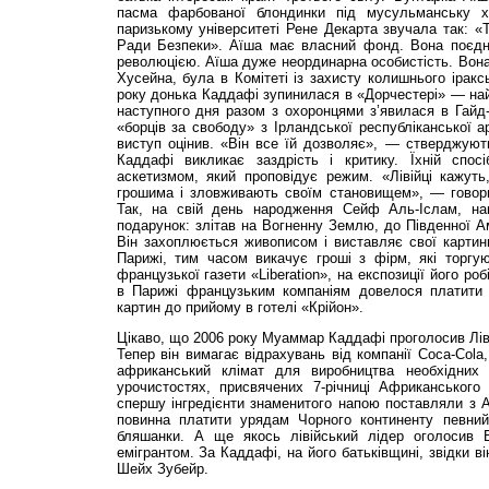
пасма фарбованої блондинки під мусульманську ху
паризькому університеті Рене Декарта звучала так: «Тр
Ради Безпеки». Аїша має власний фонд. Вона поєдну
революцією. Аїша дуже неординарна особистість. Вона
Хусейна, була в Комітеті із захисту колишнього іракс
року донька Каддафі зупинилася в «Дорчестері» — на
наступного дня разом з охоронцями з’явилася в Гайд
«борців за свободу» з Ірландської республіканської ар
виступ оцінив. «Він все їй дозволяє», — стверджують
Каддафі викликає заздрість і критику. Їхній спос
аскетизмом, який проповідує режим. «Лівійці кажут
грошима і зловживають своїм становищем», — говори
Так, на свій день народження Сейф Аль-Іслам, на
подарунок: злітав на Вогненну Землю, до Південної Ам
Він захоплюється живописом і виставляє свої картини 
Парижі, тим часом викачує гроші з фірм, які торгую
французької газети «Liberation», на експозиції його роб
в Парижі французьким компаніям довелося платити 
картин до прийому в готелі «Крійон».
Цікаво, що 2006 року Муаммар Каддафі проголосив Лів
Тепер він вимагає відрахувань від компанії Coca-Cola
африканський клімат для виробництва необхідних і
урочистостях, присвячених 7-річниці Африканськог
спершу інгредієнти знаменитого напою поставляли з 
повинна платити урядам Чорного континенту певний
бляшанки. А ще якось лівійський лідер оголосив 
емігрантом. За Каддафі, на його батьківщині, звідки ві
Шейх Зубейр.