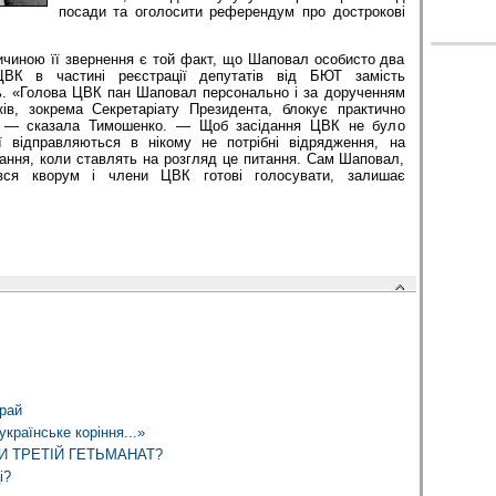
посади та оголосити референдум про дострокові
ичиною її звернення є той факт, що Шаповал особисто два
ЦВК в частині реєстрації депутатів від БЮТ замість
. «Голова ЦВК пан Шаповал персонально і за дорученням
ів, зокрема Секретаріату Президента, блокує практично
», — сказала Тимошенко. — Щоб засідання ЦВК не було
ї відправляються в нікому не потрібні відрядження, на
дання, коли ставлять на розгляд це питання. Сам Шаповал,
вся кворум і члени ЦВК готові голосувати, залишає
рай
країнське коріння...»
И ТРЕТІЙ ГЕТЬМАНАТ?
і?