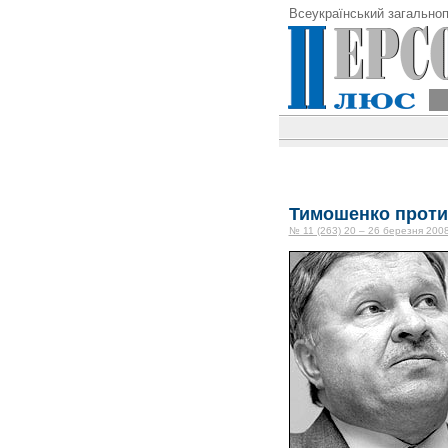
Всеукраїнський загальноп
Тимошенко прот
№ 11 (263) 20 – 26 березня 2008