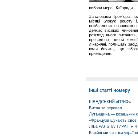
вибори мера і Київради.
За словами Прем’єра, пр
місяці блокує роботу 
позбавлених повноважень
деяких високих чиновник
розгляд цього питання
проведено, члени комісі
лікарняні, полишать засі
коли бачить, що зібра
приміщення.
Інші статті номеру
ШВЕДСЬКИЙ «ГРИФ»
Битва за перевал
Луганщина — козацький к
«Французи шукають своє у
ЛІБЕРАЛЬНА ТИРАНІЯ Ч
Карійці ми чи таки українц