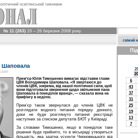
олітичний освітянський тижневик
№ 11 (263)
20 – 26 березня 2008 року
свіжий 
Пі
и Шаповала
2
 року
2
Прем’єр Юлія Тимошенко вимагає відставки глави
6
ЦВК Володимира Шаповала. «Я звертаюся до
членів ЦВК, зокрема, від нашої політичної сили, щоб
43
вони підготували звернення щодо звільнення пана
37
Шаповала в понеділок вранці», — сказала вона на
брифінгу в неділю.
31
Прем’єр також звернулася до членів ЦВК не
25
розглядати жодного питання порядку денного,
19
доки не буде розглянуто питання реєстрації
13
наступних за списком депутатів БЮТ у Київраді.
7
За словами Тимошенко, якщо в понеділок таке
рішення буде прийнято, то в міськраді утвориться
більшість, яка здатна усунути Черновецького від