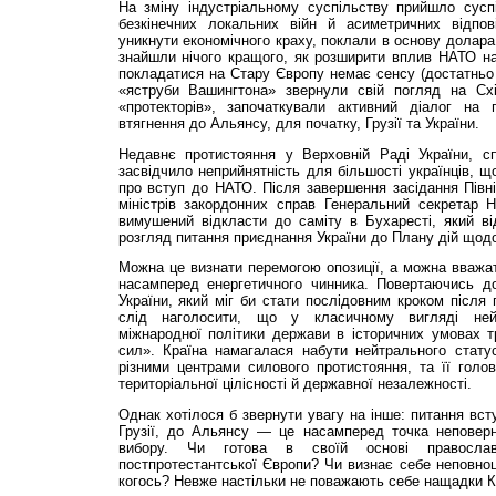
На зміну індустріальному суспільству прийшло сусп
безкінечних локальних війн й асиметричних відпов
уникнути економічного краху, поклали в основу долара 
знайшли нічого кращого, як розширити вплив НАТО на
покладатися на Стару Європу немає сенсу (достатньо з
«яструби Вашингтона» звернули свій погляд на Схі
«протекторів», започаткували активний діалог на 
втягнення до Альянсу, для початку, Грузії та України.
Недавнє протистояння у Верховній Раді України, с
засвідчило неприйнятність для більшості українців, щ
про вступ до НАТО. Після завершення засідання Півні
міністрів закордонних справ Генеральний секрета
вимушений відкласти до саміту в Бухаресті, який ві
розгляд питання приєднання України до Плану дій щод
Можна це визнати перемогою опозиції, а можна вважа
насамперед енергетичного чинника. Повертаючись до
України, який міг би стати послідовним кроком після 
слід наголосити, що у класичному вигляді нейт
міжнародної політики держави в історичних умовах т
сил». Країна намагалася набути нейтрального стату
різними центрами силового протистояння, та її гол
територіальної цілісності й державної незалежності.
Однак хотілося б звернути увагу на інше: питання всту
Грузії, до Альянсу — це насамперед точка неповерне
вибору. Чи готова в своїй основі правосла
постпротестантської Європи? Чи визнає себе неповноц
когось? Невже настільки не поважають себе нащадки К