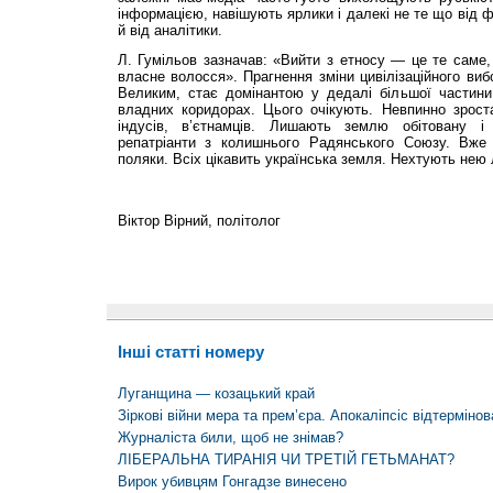
інформацією, навішують ярлики і далекі не те що від 
й від аналітики.
Л. Гумільов зазначав: «Вийти з етносу — це те саме,
власне волосся». Прагнення зміни цивілізаційного ви
Великим, стає домінантою у дедалі більшої частини
владних коридорах. Цього очікують. Невпинно зроста
індусів, в’єтнамців. Лишають землю обітовану і
репатріанти з колишнього Радянського Союзу. Вже н
поляки. Всіх цікавить українська земля. Нехтують нею
Віктор Вірний, політолог
Інші статті номеру
Луганщина — козацький край
Зіркові війни мера та прем’єра. Апокаліпсіс відтермінов
Журналіста били, щоб не знімав?
ЛІБЕРАЛЬНА ТИРАНІЯ ЧИ ТРЕТІЙ ГЕТЬМАНАТ?
Вирок убивцям Гонгадзе винесено