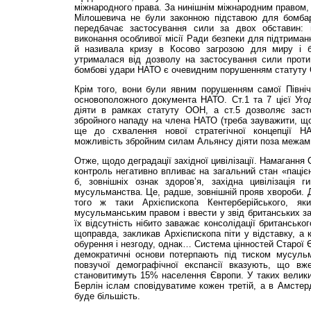
міжнародного права. За нинішнім міжнародним правом,
Мілошевича не були законною підставою для бомб
передбачає застосування сили за двох обставин: н
виконання особливої місії Ради безпеки для підтриман
й називала кризу в Косово загрозою для миру і 
утрималася від дозволу на застосування сили проти 
бомбові удари НАТО є очевидним порушенням статуту
Крім того, вони були явним порушенням самої Північ
основоположного документа НАТО. Ст.1 та 7 цієї Уго
діяти в рамках статуту ООН, а ст.5 дозволяє заст
збройного нападу на члена НАТО (треба зауважити, щ
ще до схвалення нової стратегічної концепції Н
можливість збройним силам Альянсу діяти поза межами 
Отже, щодо деградації західної цивілізації. Намагання
контроль негативно впливає на загальний стан «пацієн
б, зовнішніх ознак здоров’я, західна цивілізація г
мусульманства. Це, радше, зовнішній прояв хвороби. Д
того ж таки Архієпископа Кентерберійського, як
мусульманським правом і ввести у звід британських за
їх відсутність нібито заважає консолідації британсько
щоправда, закликав Архієпископа піти у відставку, а 
обурення і незгоду, однак… Система цінностей Старої Є
демократичні основи потерпають під тиском мусульм
повзучої демографічної експансії вказують, що в
становитимуть 15% населення Європи. У таких велики
Берлін іслам сповідуватиме кожен третій, а в Амстерд
буде більшість.