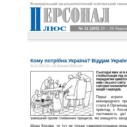
Всеукраїнський загальнополітичний освітянський тижне
№ 11 (263)
20 – 26 берез
Кому потрібна Україна? Віддам Украї
№ 11 (263) 20 – 26 березня 2008 року
Сьогодні вже ні в 
глобалізація під 
парадигми цивіліз
ним і всього світ
світової економічн
націй і народів.
Перші втрати
міжнародного пр
стала й Організац
приклад з Косо
легітимність ціє
зовнішній прояв глибинних процесів, які знищують захід
Щодо Косова, то тут не тільки самопроголошена неза