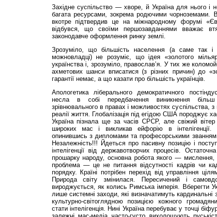
Західне суспільство — хворе, й Україна для нього і не
багата ресурсами, зокрема родючими чорноземами. В
вкотре підтвердив це на міжнародному форумі «Євр
відбувся, що своїми першозавданнями вважає вт
законодавче оформлення ринку землі.
Зрозуміло, що більшість населення (а саме так і
можновладці) не розуміє, що ідея «золотого мілья
українства і, зрозуміло, православ’я. У тих же коломой
ахметових шанси вписатися (з різних причин) до «зо
гарантії немає, а що казати про більшість українців.
Апологетика ліберального демократичного пост­індус
несла в собі передбачення виникнення більш 
зрівнювального в правах і можливостях суспільства, з
реалії життя. Глобалізація під егідою США породжує ха
Україна пізнала ще за часів СРСР, але свіжий вітер
широких мас і викликав ейфорію в інтелігенції.
опинившись з дипломами та професорськими званнями
Незалежність!!! Йдеться про пасивну позицію і поступ
інтелігенції від державотворчих процесів. Остаточн
прошарку народу, основна робота якого — мислення, 
проблема — це не питання відсутності кадрів чи кад
порядку. Країні потрібен перехід від управління ціля
Природа світу змінилася. Пересичений і самовд
вироджується, як колись Римська імперія. Вберегти У
лише системні заходи, які визначатимуть кардинальні з
культурно-світоглядною позицією кожного громадян
стати інтелігенція. Нині Україна перебуває у точці біфу
залежні мас-медіа часто-густо вихолощують руськіст