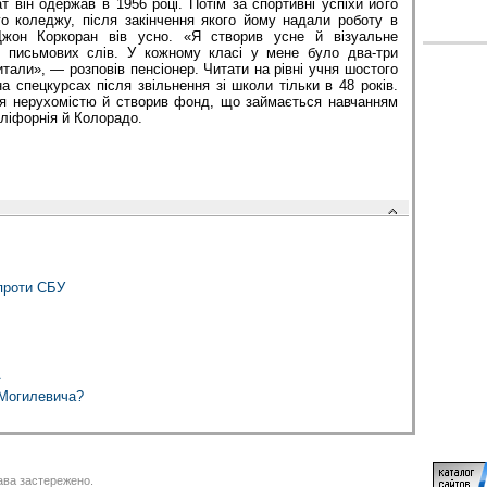
т він одержав в 1956 році. Потім за спортивні успіхи його
го коледжу, після закінчення якого йому надали роботу в
Джон Коркоран вів усно. «Я створив усне й візуальне
 письмових слів. У кожному класі у мене було два-три
итали», — розповів пенсіонер. Читати на рівні учня шостого
а спецкурсах після звільнення зі школи тільки в 48 років.
ся нерухомістю й створив фонд, що займається навчанням
ліфорнія й Колорадо.
проти СБУ
А
 Могилевича?
ва застережено.