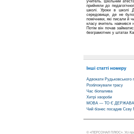
учитель. Шкільний атеста
прийняли до педагогічно
школі. Уроки в школі 
середовище, де не було
помічники, які писали й ч
класу вчитель навчився н
Потім він почав займати
безграмотних у штатах Ка
Інші статті номеру
Адвокати Рудьковського 
Розблокували трасу
Час біопалива
Хитрі хвороби
МОВА — ТО Є ДЕРЖАВ
Чий бізнес посадив Сєву
© «ПЕРСОНАЛ ПЛЮС». Усі пра