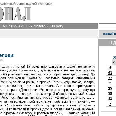
олітичний освітянський тижневик
№ 7 (259)
21 - 27 лютого 2008 року
свіжий 
Пі
еподи!
2
оку
2
ладач на пенсії 17 років пропрацював у школі, не вміючи
6
ами Джона Коркорана, у дитинстві вчителі не звертали на
43
щоб приховати неграмотність він порушував дисципліну. До
ісля закінчення школи він поступив завдяки спортивним
37
мені було вісім років, я просив Бога: «Будь ласка, завтра,
31
ти, зроби так, щоб я міг читати». А в класі я прикидався
25
ач говорив: «Джонні, читай», я просто перечікував, тому що
ти урок», — говорить пенсіонер. З п’ятого по сьомий класи
19
його постійно виганяли з уроків. «Вчителі вважали, що у
13
чні та поведінкові проблеми, а не проблеми із читанням», —
7
н. «Я сдавав чужі роботи, зустрічався з ким потрібно й
ами. Я крав тести й просив друзів робити завдання за мене.
ле я розумів систему, я розумів людей», — заявив колишній