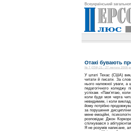
Всеукраїнський загальноп
Отакі бувають пр
№ 7 (259) 21 - 27 лютого 2008 р
У штаті Техас (США) вик
читати й писати. За слов
нього належної уваги, а 
педагогічного коледжу п
успіхам. «Пам’ятаю, коли 
коли буде моя черга чита
невидимим, і коли виклад
йому потрібно продовжува
за порушення дисципліни 
мене емоційні, психологі
розповідає Джон Коркора
спілкувався з абітурієнт
Я не розумів написане, а