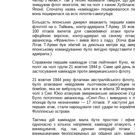
«вітер з небес». Так у Японії називали тайфун, що дв
знищував флот монголів, які на чолі з ханом Хубілає
Японії. Спочатку назва «камікадзе» поширювалося ли
вона поширилася на всіх пілотів-самогубців.
Більшість японських джерел вважають першим камік
флотілії на о. Тайвань, контр-адмірала Т.Арі­му. 16 жов
100 літаків вилетів для самовбивчої атаки прот
офіційною версією, контр-адмірал на своєму літак
авіаносець «Франклін» і вивів його з ладу. (Хоча фак
Літак Т.Аріми був збитий за декілька метрів від аме
японському командуванню було вигідно представити п
адмірала.)
Справжнім першим камікадзе став лейтенант Куно, як
політ на чолі групи 21 жовтня 1944 р. Саме цей день 
застосування камікадзе проти американського флоту.
21 жовтня 1944 року флагман австралійського флоту,
було атаковано невідомим льотчиком-самогубцем на
бомбою, яка не вибухнула, але все ж вбила 30 моряків.
чолі з Секі Юкіо атакував американське авіаносне з’є
Було потоплено авіаносець «Сент-Ло» і виведено з 
японців були незначними — 17 літаків. У наступні дні
перших атак, стали нарощувати свої удари по корабл
Філіппінські острови.
Тактика дій камікадзе мала бути простою і ефек
одночасно з кількох напрямків; камікадзе атакують 
винищувачів; під час денних операцій літаки 
винищувачами безпосередньо до обраної цілі; камік