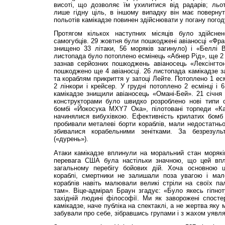
висоті, що дозволяє їм ухилитися від радарів; льот
лише гідну ціль, в іншому випадку він має повернут
польотів камікадзе повинен здійснювати у погану погоду
Протягом кількох наступних місяців було здійснен
самогубців. 29 жовтня були пошкоджені авіаносці «Фра
знищено 33 літаки, 56 моряків загинуло) і «Беллі В
листопада було потоплено есмінець «Абнер Рід», ще 2 
зазнав серйозних пошкоджень авіаносець «Лексінгтон
пошкоджено ще 4 авіаносці. 26 листопада камікадзе 
та кораблям прикриття у затоці Лейте. Потоплено 1 ес
2 лінкори і крейсер. У грудні потоплено 2 есмінці і 6
камікадзе знищили авіаносець «Омані-Бей». 21 січня
конструкторами було швидко розроблено нові типи 
бомбі «Йокосука MXY7 Ока», пілотовані торпеди «К
начинялися вибухівкою. Ефективність крилатих бомб
пробивали металеві борти кораблів, мали недостатньо
збивалися корабельними зенітками. За безрезуль
(«дурень»).
Атаки камікадзе вплинули на моральний стан моряк
перевага США була настільки значною, що цей вп
загальному перебігу бойових дій. Хоча основною ц
кораблі, смертники не залишали поза увагою і мал
кораблів навіть малювали великі стріли на своїх па
там». Віце-адмірал Браун згадує: «Було якесь гіпно
західній людині філософії. Ми як заворожені спосте
камікадзе, наче публіка на спектаклі, а не жертва яку
забували про себе, зібравшись групами і з жахом уявл