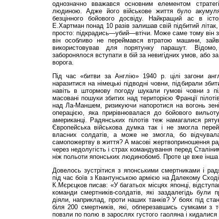
однозначно вважався основним елементом стратегі
людиною. Адже його військове життя було акумуля
безцінного бойового досвіду. Найкращий ас в істор
Е.Хартман понад 10 разів залишав свій підбитий літак
просто: підкрадись—убий—втічи. Може саме тому він з
він особливо не переймався втратою машини, зайв
використовував для порятунку парашут. Відомо
заборонялося вступати в бій за невигідних умов, або з
ворога.
Під час «битви за Англію» 1940 р. цілі загони англ
наразитися на німецькі підводні човни, підбирали збити
навіть в штормову погоду шукали гумові човни з п
масовані пошуки збитих над територією Франції пілотів
над Ла-Маншем, ризикуючи напоротися на вогонь зені
операцією, яка прирівнювалася до бойового вильоту.
американці. Радянських пілотів теж намагалися ряту
Європейська військова думка так і не змогла пере
власних солдатів, а може не змогла, бо відчувала
самопожертву в життя? А масові жертвоприношення радя
через недолугість і страх командування перед Сталіни
ніж польоти японських людинобомб. Проте це вже інша і
Довелось зустрітися з японськими смертниками і рад
під час боїв з Квантунською армією на Далекому Схо
К.Мє­рєцков писав: «У багатьох місцях японці, відсту
команди смертників-солдатів, які заздалегідь були 
діяли, наприклад, проти наших танків? У боях під ст
біля 200 смертників, які, обперезавшись сумками з 
повзли по полю в зарослях густого гаоляна і кидалися 