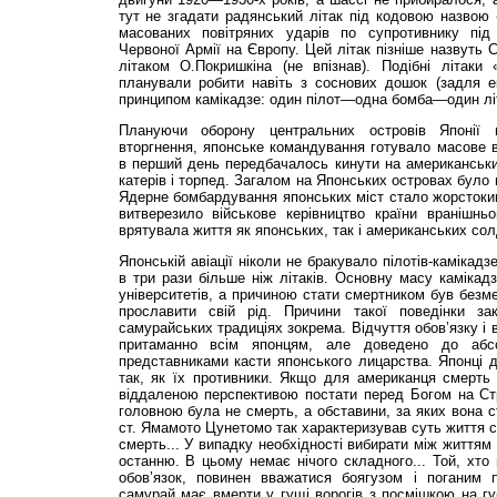
тут не згадати радянський літак під кодовою назвою 
масованих повітряних ударів по супротивнику під
Червоної Армії на Європу. Цей літак пізніше назвуть 
літаком О.Покришкіна (не впізнав). Подібні літаки 
планували робити навіть з соснових дошок (задля ек
принципом камікадзе: один пілот—одна бомба—один лі
Плануючи оборону центральних островів Японії в
вторгнення, японське командування готувало масове 
в перший день передбачалось кинути на американський 
катерів і торпед. Загалом на Японських островах було 
Ядерне бомбардування японських міст стало жорстоки
витверезило військове керівництво країни вранішньо
врятувала життя як японських, так і американських солд
Японській авіації ніколи не бракувало пілотів-камікад
в три рази більше ніж літаків. Основну масу камікадз
університетів, а причиною стати смертником був безм
прославити свій рід. Причини такої поведінки зак
самурайських традиціях зокрема. Відчуття обов’язку і 
притаманно всім японцям, але доведено до а
представниками касти японського лицарства. Японці 
так, як їх противники. Якщо для американця смерть
віддаленою перспективою постати перед Богом на Ст
головною була не смерть, а обставини, за яких вона с
ст. Ямамото Цунетомо так характеризував суть життя
смерть... У випадку необхідності вибирати між життям
останню. В цьому немає нічого складного... Той, хто
обов’язок, повинен вважатися боягузом і поганим п
самурай має вмерти у гущі ворогів з посмішкою на г