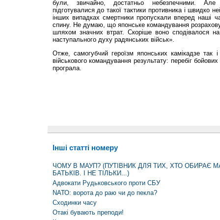
були, звичайно, достатньо небезпечними. Але 
підготувалися до такої тактики противника і швидко не
інших випадках смертники пропускали вперед наші ча
спину. Не думаю, що японське командування розрахов
шляхом значних втрат. Скоріше воно сподівалося на 
наступального духу радянських військ».
Отже, самогубчий героїзм японських камікадзе так і
військового командування результату: перебіг бойових 
програла.
Інші статті номеру
ЧОМУ В МАУП? (ПУТІВНИК ДЛЯ ТИХ, ХТО ОБИРАЄ М
БАТЬКІВ. І НЕ ТІЛЬКИ...)
Адвокати Рудьковського проти СБУ
NАТО: ворота до раю чи до пекла?
Сходинки часу
Отакі бувають преподи!