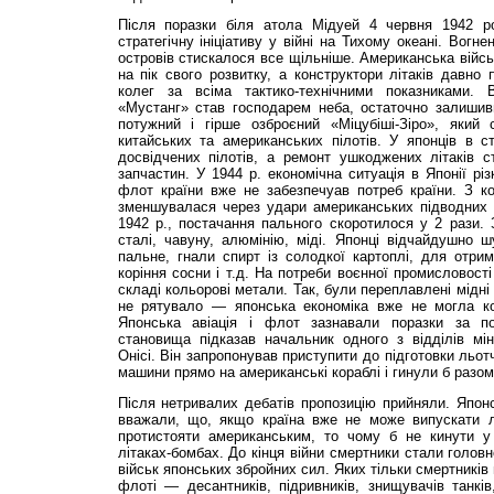
Після поразки біля атола Мідуей 4 червня 1942 ро
стратегічну ініціативу у війні на Тихому океані. Вогн
островів стискалося все щільніше. Американська війс
на пік свого розвитку, а конструктори літаків давно
колег за всіма тактико-технічними показниками.
«Мустанг» став господарем неба, остаточно залиши
потужний і гірше озброєний «Міцубіші-Зіро», який
китайських та американських пілотів. У японців в
досвідчених пілотів, а ремонт ушкоджених літаків 
запчастин. У 1944 р. економічна ситуація в Японії рі
флот країни вже не забезпечуав потреб країни. З к
зменшувалася через удари американських підводних чо
1942 р., постачання пального скоротилося у 2 рази.
сталі, чавуну, алюмінію, міді. Японці відчайдушно 
пальне, гнали спирт із солодкої картоплі, для отр
коріння сосни і т.д. На потреби воєнної промисловост
складі кольорові метали. Так, були переплавлені мідні
не рятувало — японська економіка вже не могла ко
Японська авіація і флот зазнавали поразки за по
становища підказав начальник одного з відділів міні
Онісі. Він запропонував приступити до підготовки льот
машини прямо на американські кораблі і гинули б разом
Після нетривалих дебатів пропозицію прийняли. Японс
вважали, що, якщо країна вже не може випускати лі
протистояти американським, то чому б не кинути у
літаках-бомбах. До кінця війни смертники стали голов
військ японських збройних сил. Яких тільки смертників н
флоті — десантників, підривників, знищувачів танків,