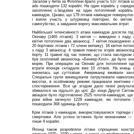
Загалом у битві за Філіппіни брало участь 537 літаків 
або пошкодити 132 кораблі. На один корабль у середн
захопленні о.Іводзіма на один потоплений корабль
камікадзе. Цікаво, що 179 літаків камікадзе повернуло
і взяли участь у штурмовці повторно, бо мето
самогубство, а завдання ворогу максимальних втрат.
Найбільшої інтенсивності атаки камікадзе досягли під
Окінаву (1465 літаків). 3 квітня — виведено з ладу
квітня потоплено два авіаносці, 7 квітня пошкоджено 
20 бортових літаків і 72 члени екіпажу). 16 квітня пот
з ладу 3 авіаносці. 4 травня повністю згорів авіаносе
борту. 11 травня під час пожежі, що стала наслідком 
був охоплений авіаносець «Бенкер-Хілл», де було знищ
моряк. При операціях на Окінаві для потоплення од
втрати японців складали вже 10 літаків. На кінець 
знизилась ще суттєвіше. Американці вживали захо
Спеціальні групи винищувачів патрулювали навколок
висотах, в особливому режимі працювали зенітники і 
спостереження. Все це згодом дало певні результа
збивалося на підльоті до цілі. До кінця Другої Світо
авіацією було підготовлено 2525 пілотів-камікадзе, ще
роки війни загинуло 1228 камікадзе, які потопили 
пошкодили 368 одиниць флоту.
Крім літаків з камікадзе, використовувалися торпеди 
смертники. Але успіхи останніх були незначними —
лише 4 кораблі.
Японці також розробляли літаки спрощених констру
двигуни 1920—1930-х років, а шассі не прибиралося, а