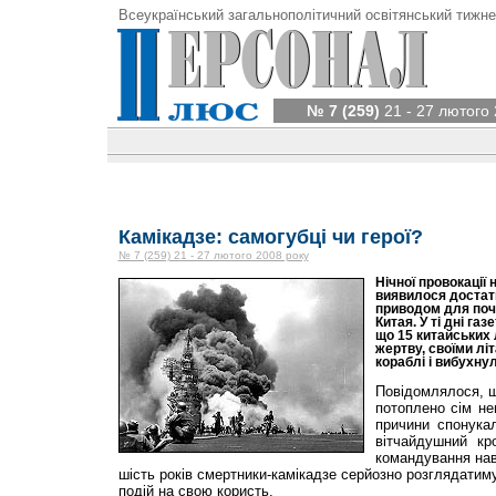
Всеукраїнський загальнополітичний освітянський тижне
№ 7 (259)
21 - 27 лютого 
Камікадзе: самогубці чи герої?
№ 7 (259) 21 - 27 лютого 2008 року
Нічної провокації 
виявилося достат
приводом для поча
Китая. У ті дні га
що 15 китайських 
жертву, своїми лі
кораблі і вибухну
Повідомлялося, що
потоплено сім не
причини спонукал
вітчайдушний кро
командування нав
шість років смертники-камікадзе серйозно розглядатиму
подій на свою користь.