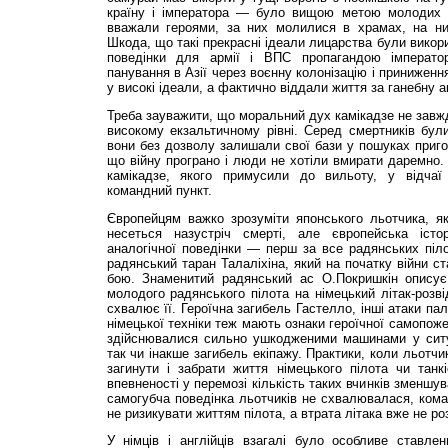
країну і імператора — було вищою метою молодих я
вважали героями, за них молилися в храмах, на ни
Шкода, що такі прекрасні ідеали лицарства були викори
поведінки для армії і ВПС пропагандою імперато
панування в Азії через воєнну колонізацію і приниженн
у високі ідеали, а фактично віддали життя за ганебну а
Треба зауважити, що моральний дух камікадзе не завж
високому екзальтичному рівні. Серед смертників були
вони без дозволу залишали свої бази у пошуках приго
що війну програно і люди не хотіли вмирати даремно. 
камікадзе, якого примусили до вильоту, у відчаї 
командний пункт.
Європейцям важко зрозуміти японського льотчика, я
несеться назустріч смерті, але європейська істо
аналогічної поведінки — перш за все радянських піл
радянський таран Талаліхіна, який на початку війни с
бою. Знаменитий радянський ас О.Покришкін описує
молодого радянського пілота на німецький літак-розв
схвалює її. Героїчна загибель Гастелло, інші атаки п
німецької техніки теж мають ознаки героїчної самопоже
здійснювалися сильно ушкодженими машинами у ситуа
так чи інакше загибель екіпажу. Практики, коли льотчи
загинути і забрати життя німецького пілота чи танк
впевненості у перемозі кількість таких вчинків зменшу
самогубча поведінка льотчиків не схвалювалася, ком
не ризикувати життям пілота, а втрата літака вже не р
У німців і англійців взагалі було особливе ставле