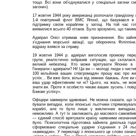
тощо. Всі вони об’єд­ну­валися у спеціальні загони см
загони»).
17 жовтня 1944 року американці розпочали грандіозну 
1-й повітряний флот ВМС Японії, що базувався в 
підтримку своїм кораблям у затоці. На той час го
виявилися всього 40 літаків. Було зрозуміло, що таким
Адмірал Онісі отримав нове призначення. Він зайн
з’єднання морської авіації, що обороняла Філіппін
відразу взявся за справу.
19 жовтня 1944 р. адмірал виголосив промову перед
групи, реалістично зобразив ситуацію, що склалася
великій небезпеці. Хто може врятувати Японію в н
Генерали і адмірали? Ні! Це ви — молоді люди з чистим
100 мільйонів ваших співгромадян прошу вас про ж
успіх… Ви вже боги, вільні від земних бажань. Але ви
ваш удар ефективним чи ні? Цього, на жаль, не мож
знати ви. Проте я особисто чекаю ваших зусиль і пові
Бажаю успіху».
Офіцери завмерли здивовані. Не можна сказати, що їх
бували випадки, коли японські льотчики спрямовували
кораблі, але то було лише у виключних випадках
неможливо. А тут їх закликають до масового самовбив
— єдиний спосіб врятувати країну наявними незначни
було. Психологічна підготовка зайняла декілька год
сформовано спеціальне ударне з’єднання з 24 льо
«камікадзе». У перекладі з японського це слово означ