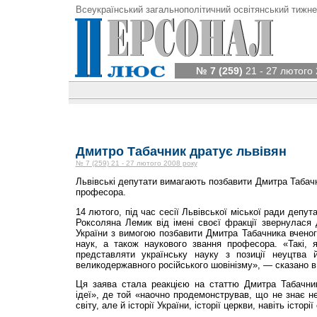
Всеукраїнський загальнополітичний освітянський тижне
№ 7 (259)
21 - 27 лютого 
Дмитро Табачник дратує львівян
№ 7 (259) 21 - 27 лютого 2008 року
Львівські депутати вимагають позбавити Дмитра Табачн
професора.
14 лютого, під час сесії Львівської міської ради депут
Роксоляна Лемик від імені своєї фракції звернулася д
України з вимогою позбавити Дмитра Табачника вченог
наук, а також наукового звання професора. «Такі, я
представляти українську науку з позиції неуцтва 
великодержавного російського шовінізму», — сказано в 
Ця заява стала реакцією на статтю Дмитра Табачник
ідеї», де той «наочно продемонстрував, що не знає не
світу, але й історії України, історії церкви, навіть історії