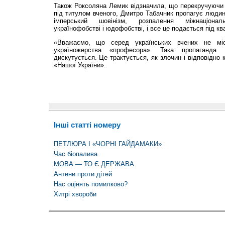
Також Роксоляна Лемик відзначила, що перекручуючи ф
під титулом вченого, Дмитро Табачник пропагує люди
імперський шовінізм, розпалення міжнаціонал
українофобстві і юдофобстві, і все це подається під к
«Вважаємо, що серед українських вчених не мі
україножерства «професора». Така пропаганда
дискутується. Це трактується, як злочин і відповідно 
«Нашої України».
Інші статті номеру
ПЕТЛЮРА І «ЧОРНІ ГАЙДАМАКИ»
Час біопалива
МОВА — ТО Є ДЕРЖАВА
Антени проти дітей
Нас оцінять помилково?
Хитрі хвороби