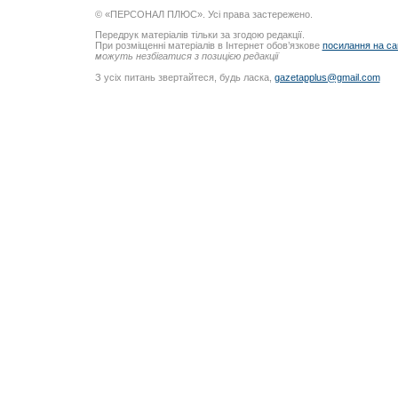
© «ПЕРСОНАЛ ПЛЮС». Усі права застережено.
Передрук матеріалів тільки за згодою редакції.
При розміщенні матеріалів в Інтернет обов’язкове
посилання на са
можуть незбігатися з позицією редакції
З усіх питань звертайтеся, будь ласка,
gazetapplus@gmail.com