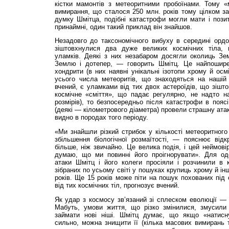
кістки мамонтів з метеоритними пробоїнами. Тому «
вимирання, що сталося 250 млн. років тому цілком за
думку Шмітца, подібні катастрофи могли мати і пози
принаймні, один такий приклад він знайшов.
Незадовго до таксономічного вибуху в середині ордо
зіштовхнулися два дуже великих космічних тіла,
уламків. Деякі з них незабаром досягли околиць Зе
Землю і дотепер, — говорить Шмітц. Це найпоширен
хондрити (в них наявні унікальні ізотопи хрому й ос
усього числа метеоритів, що знаходяться на нашій п
вчений, є уламками від тих двох астероїдів, що зішт
космічне «сміття», що падає регулярно, не надто н
розмірів), то безпосередньо після катастрофи в поясі
(деякі — кілометрового діаметра) провели страшну атак
видно в породах того періоду.
«Ми знайшли різкий стрибок у кількості метеоритного
збільшення біологічної розмаїтості, — пояснює відк
більше, ніж звичайно. Це велика подія, і цей неймові
думаю, що ми повинні його проігнорувати». Для од
атаки Шмітц і його колеги просіяли і розчинили в 
зібраних по усьому світі у пошуках крупиць хрому й ін
років. Ще 15 років може піти на пошук похованих під
від тих космічних тіл, прогнозує вчений.
Як удар з космосу зв’язаний зі сплеском еволюції —
Мабуть, умови життя, що різко змінилися, змусили 
займати нові ніші. Шмітц думає, що якщо «натисн
сильно, можна знищити її (кілька масових вимирань 