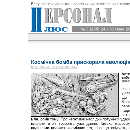
Всеукраїнський загальнополітичний освітянський тижне
№ 3 (255)
24 - 30 січня 2
Космічна бомба прискорила еволюці
№ 3 (255) 24 - 30 січня 2008 року
Асте
вибу
рокі
Ге
унів
що 
біор
пере
па
асте
млн. років тому. Про негативні наслідки потужних удар
планети вчені говорять уже давно. Кілька масових
падіннями великих космічних тіл, про що свідчать, 