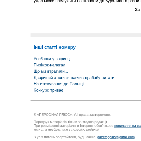
удар може послужити поштовхом до бурхливого розвит
За
Інші статті номеру
Розборки у звіринці
Пиріжок-нелегал
Що ми втратили...
Дворічний хлопчик навчив прабабу читати
На стажування до Польщі
Конкурс триває
© «ПЕРСОНАЛ ПЛЮС». Усі права застережено.
Передрук матеріалів тільки за згодою редакції.
При розміщенні матеріалів в Інтернет обов’язкове
посилання на са
можуть незбігатися з позицією редакції
З усіх питань звертайтеся, будь ласка,
gazetapplus@gmail.com