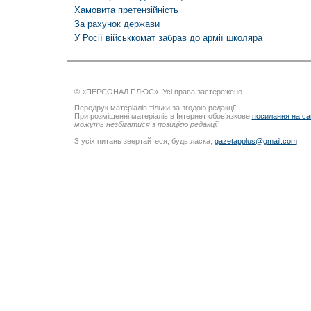
Хамовита претензійність
За рахунок держави
У Росії військкомат забрав до армії школяра
© «ПЕРСОНАЛ ПЛЮС». Усі права застережено.
Передрук матеріалів тільки за згодою редакції.
При розміщенні матеріалів в Інтернет обов’язкове
посилання на са
можуть незбігатися з позицією редакції
З усіх питань звертайтеся, будь ласка,
gazetapplus@gmail.com