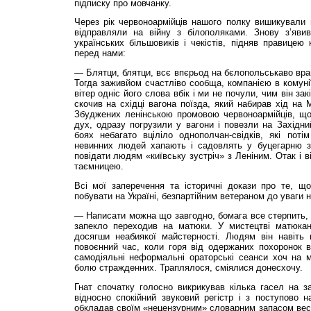
підписку про мовчанку.
Через рік червоноармійців нашого полку вишикували н
відправляли на війну з білополяками. Знову з’яви
українських біль­шовиків і чекістів, підняв правицею
перед нами:
— Блятци, блятци, всє впєрьод на бєлопольськаво враг
Тогда заживйом счастліво сообща, компанією в комуні
вітер одніс його слова вбік і ми не почули, чим він за
скочив на східці вагона поїзда, який набирав хід на 
Збуджених ленінською промовою червоноармійців, що
дух, одразу погрузили у вагони і повезли на Західн
боях небагато вціліло однополчан-свідків, які пот
невинних людей хапають і садовлять у буцегарню з
повідати людям «київську зустріч» з Леніним. Отак і в
таємницею.
Всі мої заперечення та історичні докази про те, що
побувати на Україні, безпартійним ветераном до уваги 
— Написати можна що завгодно, бомага все стерпить,
запекло переходив на матюки. У мистецтві матюкан
досягши неабиякої майстерності. Людям він навіть п
повоєнний час, коли горя від одержаних похоронок ви
самодіяльні неформальні ораторські сеанси хоч на 
болю стражденних. Траплялося, сміялися донесхочу.
Гнат спочатку голосно викрикував кілька гасел на з
відносно спокійний звуковий регістр і з поступово 
обкладав своїм «нецензурним» словарним запасом весь 