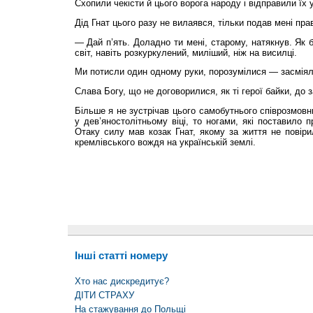
Схопили чекісти й цього ворога народу і відправили їх 
Дід Гнат цього разу не вилаявся, тільки подав мені пра­
— Дай п’ять. Доладно ти мені, старому, натякнув. Як 
світ, навіть розкуркулений, миліший, ніж на висилці.
Ми потисли один одному руки, порозумілися — засміял
Слава Богу, що не договорилися, як ті герої байки, до з
Більше я не зустрічав цього самобутнього співрозмовн
у дев’яностолітньому віці, то ногами, які поставило 
Отаку силу мав козак Гнат, якому за життя не повіри
кремлівського вождя на українській землі.
Інші статті номеру
Хто нас дискредитує?
ДІТИ СТРАХУ
На стажування до Польщі