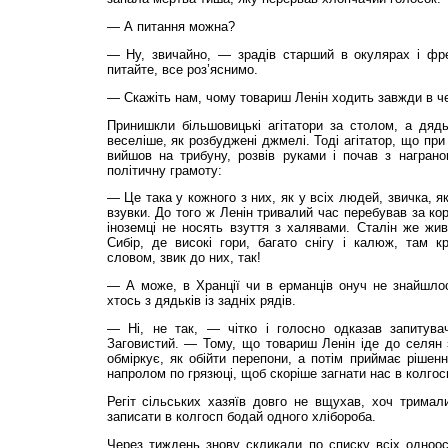
— А питання можна?
— Ну, звичайно, — зрадів старший в окулярах і фре
питайте, все роз’яснимо.
— Скажіть нам, чому товариш Ленін ходить завжди в че
Принишкли більшовицькі агітатори за столом, а дядь
веселіше, як розбуджені джмелі. Тоді агітатор, що при
вийшов на трибуну, розвів руками і почав з награ
політичну грамоту:
— Це така у кожного з них, як у всіх людей, звичка, я
взувки. До того ж Ленін тривалий час перебував за ко
іноземці не носять взуття з халявами. Сталін же жив
Сибір, де високі гори, багато снігу і калюж, там 
словом, звик до них, так!
— А може, в Хранції чи в ерманців онуч не знайшло
хтось з дядьків із задніх рядів.
— Ні, не так, — чітко і голосно одказав запитува
Заговистий. — Тому, що товариш Ленін іде до селян 
обміркує, як обійти перепони, а потім приймає рішен
напролом по грязюці, щоб скоріше загнати нас в колгос
Регіт сільських хазяїв довго не вщухав, хоч тримал
записати в колгосп бодай одного хлібороба.
Через тиждень знову скликали по списку всіх одноос