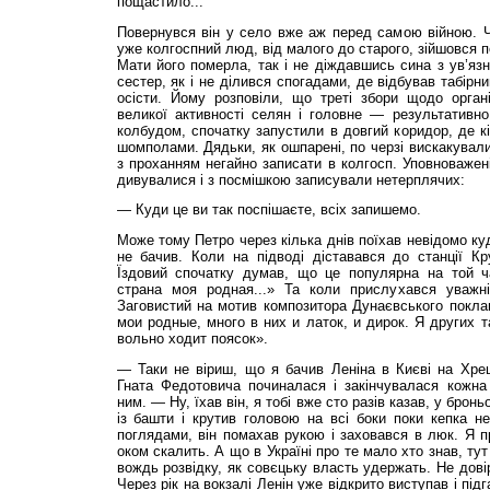
пощастило...
Повернувся він у село вже аж перед самою війною. Ч
уже колгоспний люд, від малого до старого, зійшовся 
Мати його померла, так і не діждавшись сина з ув’язн
сестер, як і не ділився спогадами, де відбував табірн
осісти. Йому розповіли, що треті збори щодо органі
великої активності селян і головне — результативно
колбудом, спочатку запустили в довгий коридор, де кі
шомполами. Дядьки, як ошпарені, по черзі вискакували 
з проханням негайно записати в колгосп. Уповноважені
дивувалися і з посмішкою записували нетерплячих:
— Куди це ви так поспішаєте, всіх запишемо.
Може тому Петро через кілька днів поїхав невідомо куд
не бачив. Коли на підводі діставався до станції Кр
Їздовий спочатку думав, що це популярна на той ч
страна моя родная...» Та коли прислухався уважн
Заговистий на мотив композитора Дунаєвського покла
мои родные, много в них и латок, и дирок. Я других т
вольно ходит поясок».
— Таки не віриш, що я бачив Леніна в Києві на Хр
Гната Федотовича починалася і закінчувалася кожна 
ним. — Ну, їхав він, я тобі вже сто разів казав, у брон
із башти і крутив головою на всі боки поки кепка н
поглядами, він помахав рукою і заховався в люк. Я пр
оком скалить. А що в Україні про те мало хто знав, ту
вождь розвідку, як совєцьку власть удержать. Не дові
Через рік на вокзалі Ленін уже відкрито виступав і пі