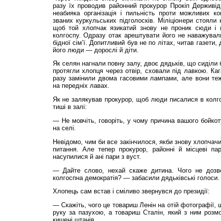
разу їх проводив районний прокурор Прокіп Держивід
неабияка організація і пильність проти можливих ко
званих куркульських підголосків. Міліціонери стояли 
щоб той хлопчак язикатий знову не проник сюди і н
колгоспу. Одразу отак арештувати його не наважували
бідної сім’ї. Допитливий був не по літах, читав газети
його люди — дорослі й діти.
Як селян нагнали повну залу, двоє дядьків, що сиділи 
протягли хлопця через отвір, сховали під лавкою. Каг
разу замінили двома гасовими лампами, але вони те
на передніх лавах.
Як не залякував прокурор, щоб люди писалися в колго
тиші в залі:
— Не мовчіть, говоріть, у чому причина вашого бойкот
на селі.
Невідомо, чим би все закінчилося, якби знову хлопчач
питання. Але тепер прокурор, районні й місцеві пар
насупилися й ані пари з вуст.
— Дайте слово, нехай скаже дитина. Чого не дозво
колгоспна демократія? — забасили дядьківські голоси.
Хлопець сам встав і сміливо звернувся до президії:
— Скажіть, чого це товариш Ленін на отій фотографії,
руку за пазухою, а товариш Сталін, який з ним розм
кишені штанів.