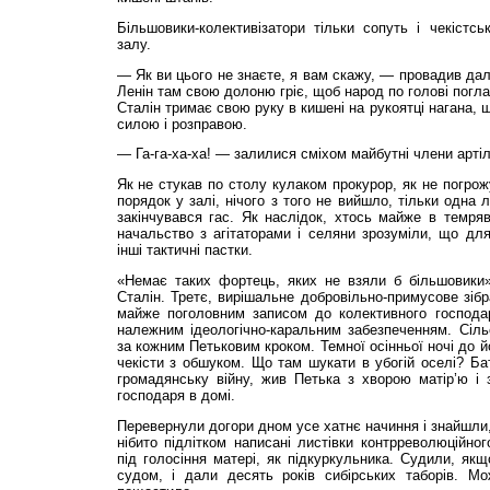
Більшовики-колективізатори тільки сопуть і чекістс
залу.
— Як ви цього не знаєте, я вам скажу, — провадив дал
Ленін там свою долоню гріє, щоб народ по голові погл
Сталін тримає свою руку в кишені на рукоятці нагана, 
силою і розправою.
— Га-га-ха-ха! — залилися сміхом майбутні члени артіл
Як не стукав по столу кулаком прокурор, як не погро
порядок у залі, нічого з того не вийшло, тільки одна 
закінчувався гас. Як наслідок, хтось майже в темряві
начальство з агітаторами і селяни зрозуміли, що для 
інші тактичні пастки.
«Немає таких фортець, яких не взяли б більшовики
Сталін. Третє, вирішальне добровільно-примусове зіб
майже поголов­ним записом до колективного господар
належним ідеологічно-каральним забезпеченням. Сіль
за кожним Петьковим кроком. Темної осінньої ночі до й
чекісти з обшуком. Що там шукати в убогій оселі? Бат
громадянську війну, жив Петька з хворою матір’ю і 
господаря в домі.
Перевернули догори дном усе хатнє начиння і знайшли,
нібито підлітком написані листівки контрреволюційног
під голосіння матері, як підкуркульника. Судили, як­
судом, і дали десять років сибірських таборів. М