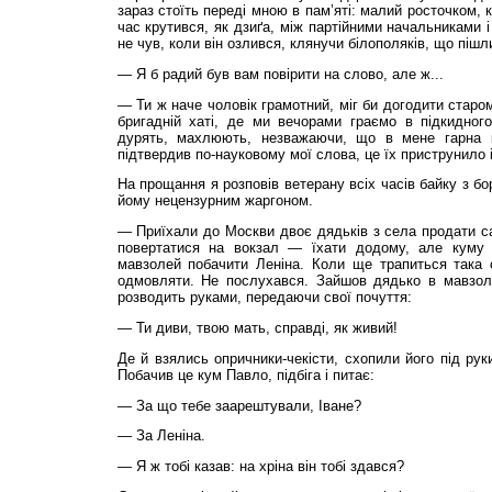
зараз стоїть переді мною в пам’яті: малий росточком, 
час крутився, як дзиґа, між партійними начальниками 
не чув, коли він озлився, клянучи білополяків, що пішл
— Я б радий був вам повірити на слово, але ж...
— Ти ж наче чоловік грамотний, міг би догодити старом
бригадній хаті, де ми вечорами граємо в підкидног
дурять, махлюють, незважаючи, що в мене гарна 
підтвердив по-науковому мої слова, це їх приструнило 
На прощання я розповів ветерану всіх часів байку з бо
йому нецензурним жаргоном.
— Приїхали до Москви двоє дядьків з села продати с
повертатися на вокзал — їхати додому, але куму І
мавзолей побачити Леніна. Коли ще трапиться така 
одмовляти. Не послухався. Зайшов дядько в мавзол
розводить руками, передаючи свої почуття:
— Ти диви, твою мать, справді, як живий!
Де й взялись опричники-чекісти, схопили його під рук
Побачив це кум Павло, підбіга і питає:
— За що тебе заарештували, Іване?
— За Леніна.
— Я ж тобі казав: на хріна він тобі здався?