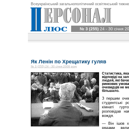
Всеукраїнський загальнополітичний освітянський тижне
№ 3 (255)
24 - 30 січня 2
Як Ленін по Хрещатику гуляв
№ 3 (255) 24 - 30 січня 2008 року
Статистика, яка
відповіді на за
людей, які бачи
ринкових умовах
очевидців не ме
більшало.
З першим очев
студентські р
кімнаті гурт
розповідав н
вождя.
— Він ішов х
рядами вели