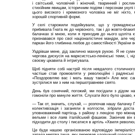
і світський, чоловічий і жіночий, тваринний і росл
стихійним явищам, історичним подіям і персонам укупі 
цього високого і кремезного чоловіка не міг ніхто,
хорошій спортивній формі.
У селі старожили подейкували, що у громадянськ
прибивала Гната як до червоного, так і до жовто-блакит
балачках зі мною, коли я приходив до нього щоліта к
признавався про свої націоналістичні мандри, але ч
паркан його глибинна любов до самостійності України 
Уздрівши мене, дід заклично махнув рукою. Я не сумн
чергова дискусія на марксистсько-ленінські теми, і, н
своєму цікавила й інтригувала.
Щоб підняти собі настрій після невдалого столичног
частіше став промовляти у революційні і радянські
«Поздоровляю вас і мать вашу також!» Але моє са
зустрілися ми з ним на першотравневе свято.
День був сонячний, погожий, ми посідали з дідом на
гомоніли про минуле життя. Слухати його було цікаво, к
— Так от, значить, слухай, — розпочав нашу балачку
колективізація і заганяли в колгоспи, зібрали дост
уповноважений партієць з району з лекцією про міжн
вельми і все лаяв італійський фашизм. Закінчив він 
підходити до столу і писатися в артіль «Хвиля революц
Це буде нашою організованою відповіддю імперіаліст
запала мертва тиша, яку перервав хлопчачий голосок: