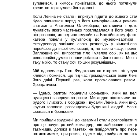
зупинився, з кимось привітався, до нього потягнул
трепетно торкнулася його долоні...
Коли Леніна не стало і впритул підійти до живого ста
було опинитися поряд з його меморіальними речами
знатися з Анатолієм Оломойцем, кмітливим і доте
лукавість якого частенько проглядалася в його очах. 
він розповів, як під час служби на Балтійському флот
катера повели у культпохід до музею-квартири І
екскурсовод закінчив свою розповідь у кімнаті-сп
перейшов до іншої експозиції, я, не гаючи часу, прилі
Заплющив очі, випростав тіло і уявляв собі, як на цьо
революційні думки і плани роїлися в його голові. Мені
таку мрію, то стану хоч трішки розумнішим».
Мій односелець Гнат Федотович на старості літ усуп
клявся і божився, що під час громадянської війни Лені
його двічі. Перший раз, коли прогулювався разом
Хрещатиком.
— Ідемо, раптом побачили броньовик, який на вели
вулицею і завернув за рогом. Ми ледве відскочили на 
рудого і лисого, з борідкою і вусами Леніна, який ви
крутив головою, розглядаючи будинки і людей. Навіт
сховався в броньовик.
Ми прийшли збуджені до казарми і стали розповідати п
про це почув ротний командир, він заборонив нам 
таємницю, допоки в газетах не повідомлять про пер
патякатимете, пригрозив, підете під трибунал за шп