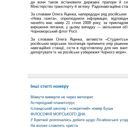
де вони також встановили державні прапори й сим
Міністерство транспорту й зв’язку. Радіонавігаційна ст
За словами Олега Яценка, напередодні ряд російських
«Нова газета», оприлюднили інформацію, відповідн
начебто має намір 21 січня 2008 року, за прикладом
вирішення питання, у цьому випадку — звільнення об’
Чорноморський флот Росії.
За словами Олега Яценка, активісти «Студентськ
російських морських піхотинців припинити опір рішенн
навігаційної станції, сісти в підготовлену для них ван
депортувати їх на російське узбережжя Чорного моря».
Інші статті номеру
Мамути вимерли не через метеорит
Астероїдний планетотрус
Ісландський школяр і «секретний» номер Буша
ФІЛОСОФІЯ МОРСЬКОГО ДНА
У Британії розпочались дебати щодо Лісабонської угод
На волині славлять христа