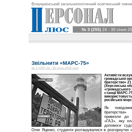
Всеукраїнський загальнополітичний освітянський тижне
№ 3 (255)
24 - 30 січня 2
Звільнити «МАРС-75»
№ 3 (255) 24 - 30 січня 2008 року
Активісти всеук
громадської орг
братерство» 21 
(Херсонська об
«громадського з
станції МАРС-75
використовуєть
російської морс
Як повідоми
братерства»
привезли до 
«ГАЗ», яку пл
допомоги суд
Олег Яценко, студенти розташувалися в розгорнутих н