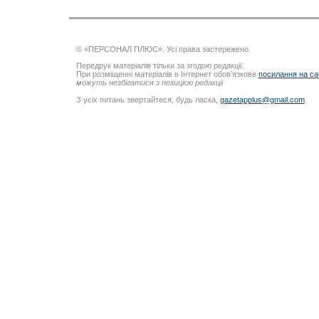
© «ПЕРСОНАЛ ПЛЮС». Усі права застережено.
Передрук матеріалів тільки за згодою редакції.
При розміщенні матеріалів в Інтернет обов’язкове
посилання на са
можуть незбігатися з позицією редакції
З усіх питань звертайтеся, будь ласка,
gazetapplus@gmail.com