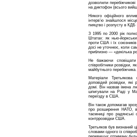
дозволили перебіжчикові 
на диктофон (всього вийш
Ніякого офіційного впли
інтерв’ю знайшлося місце
пияцтво і розпусту в КДБ 
З 1995 по 2000 рік полк
Штатах: як нью-йоркськи
проти США і їх союзників
досі не уточнює, коли са
приблизно — «декілька ро
Не бажаючи сповіщати
співробітники розвідки, я
майбутнього перебіжчика.
Матеріали Третьякова 
доповідей розвідки, як
домі. Він назвав імена л
шпигували на Раді у Ма
переїзду в США.
Він також допомагав зроз
про розширення НАТО, ві
таємниці про радянські 
контррозвідки США.
Третьяков був визнаний ц
словами одного із співроб
перевищує отриману будь-