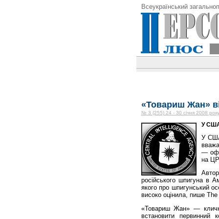
Всеукраїнський загальноп
«Товариш Жан» в
№ 3 (255) 24 - 30 січня 2008 рок
У США
У США
вважа
— офі
на ЦР
Автор
російського шпигуна в Ам
якого про шпигунський ос
високо оцінила, пише The
«Товариш Жан» — кличк
встановити первинний к