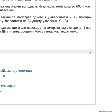
дружина Хелен володіють будинком, який коштує 600 тисяч
нвестиції.
закінчила магістрат одного з університетів «Ліги плюща»
х університетів на Східному узбережжі США).
рджує, що після переходу на американську сторону ні про
і Штати винагородили його за власною ініціативою.
осійського дипломата
ляв
 метеорит
а