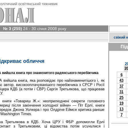
олітичний освітянський тижневик
№ 3 (255)
24 - 30 січня 2008 року
свіжий 
Пі
ідкриває обличчя
2
у
2
 вийшла книга про знаменитого радянського перебіжчика
6
 вийшла книга, яка розповідає про найзнаменитішого і, як
43
є автор, високооплачуванішого перебіжчика з СРСР і Росії
37
цера КДБ (а потім і СВР) Сергія Третьякова, що працював
31
У.
25
 книги «Товариш Ж.»: неоприлюднені секрети головного
19
ериці після закінчення холодної війни» — Піт Ерлі, книги
13
ередок Джона Уолкера і про Олдріче Еймсе критика раніше
 Washington Times.
7
а Третьякова в КДБ. Хоча ЦРУ і ФБР допомогли Ерлі
онтакт з Третьяковим, ці відомства потім усунулися і