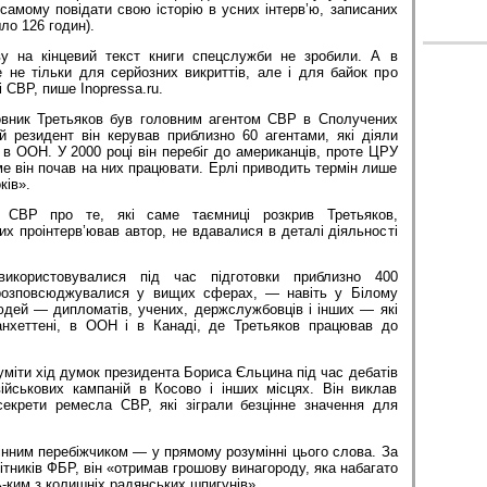
самому повідати свою історію в усних інтерв’ю, записаних
ло 126 годин).
ву на кінцевий текст книги спецслужби не зробили. А в
 не тільки для серйозних викриттів, але і для байок про
і СВР, пише Inopressa.ru.
овник Третьяков був головним агентом СВР в Сполучених
й резидент він керував приблизно 60 агентами, які діяли
 в ООН. У 2000 році він перебіг до американців, проте ЦРУ
ме він почав на них працювати. Ерлі приводить термін лише
ків».
 СВР про те, які саме таємниці розкрив Третьяков,
ких проінтерв’ював автор, не вдавалися в деталі діяльності
використовувалися під час підготовки приблизно 400
і розповсюджувалися у вищих сферах, — навіть у Білому
юдей — дипломатів, учених, держслужбовців і інших — які
нхеттені, в ООН і в Канаді, де Третьяков працював до
уміти хід думок президента Бориса Єльцина під час дебатів
йськових кампаній в Косово і інших місцях. Він виклав
секрети ремесла СВР, які зіграли безцінне значення для
інним перебіжчиком — у прямому розумінні цього слова. За
ітників ФБР, він «отримав грошову винагороду, яка набагато
ким з колишніх радянських шпигунів».