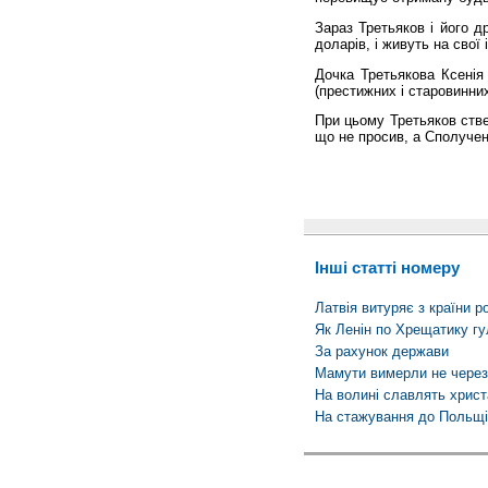
Зараз Третьяков і його 
доларів, і живуть на свої і
Дочка Третьякова Ксенія 
(престижних і старовинни
При цьому Третьяков стве
що не просив, а Сполучен
Інші статті номеру
Латвія витуряє з країни р
Як Ленін по Хрещатику гу
За рахунок держави
Мамути вимерли не через
На волині славлять христ
На стажування до Польщі