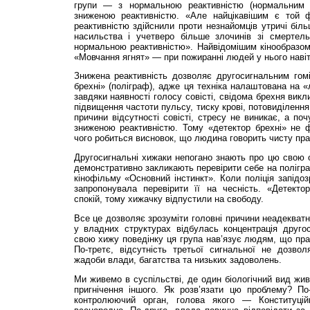
групи — з нормальною реактивністю (нормальним в
зниженою реактивністю. «Але найцікавішим є той 
реактивністю здійснили проти незнайомців утричі біль
насильства і учетверо більше злочинів зі смертел
нормальною реактивністю». Найвідомішим кінообразом
«Мовчання ягнят» — при пожиранні людей у нього наві
Знижена реактивність дозволяє другосигнальним гом
брехні» (поліграф), адже ця техніка налаштована на
завдяки наявності голосу совісті, свідома брехня викл
підвищення частоти пульсу, тиску крові, потовиділення
причини відсутності совісті, стресу не виникає, а по
зниженою реактивністю. Тому «детектор брехні» не ф
чого робиться висновок, що людина говорить чисту пра
Другосигнальні хижаки непогано знають про цю свою о
демонстративно закликають перевірити себе на полігра
кінофільму «Основний інстинкт». Коли поліція запідоз
запропонувала перевірити її на чесність. «Детекто
спокій, тому хижачку відпустили на свободу.
Все це дозволяє зрозуміти головні причини неадекватн
у владних структурах відбулась концентрація другос
свою хижу поведінку ця група нав’язує людям, що пр
По-третє, відсутність третьої сигнальної не дозвол
жадоби влади, багатства та низьких задоволень.
Ми живемо в суспільстві, де один біологічний вид жив
пригнічення іншого. Як розв’язати цю проблему? По
контролюючий орган, голова якого — Конституці