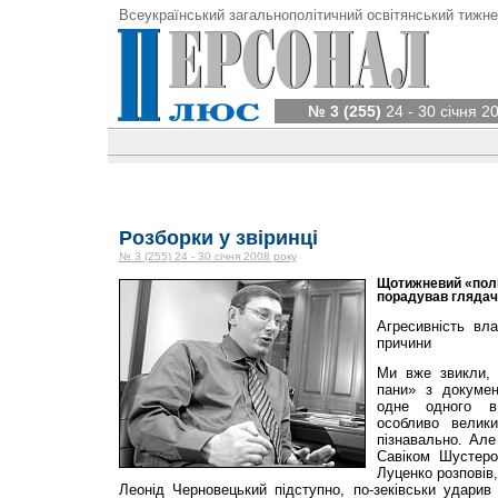
Всеукраїнський загальнополітичний освітянський тижне
№ 3 (255)
24 - 30 січня 2
Розборки у звіринці
№ 3 (255) 24 - 30 січня 2008 року
Щотижневий «пол
порадував глядачі
Агресивність вла
причини
Ми вже звикли, я
пани» з докуме
одне одного в
особливо велик
пізнавально. Але
Савіком Шустер
Луценко розповів,
Леонід Черновецький підступно, по-зеківськи ударив