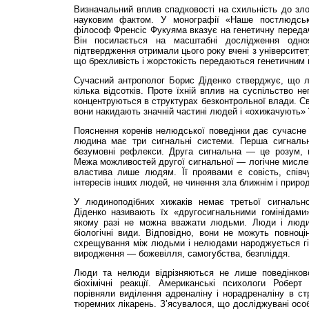
Визначальний вплив спадковості на схильність до зл
науковим фактом. У монографії «Наше постлюдськ
філософ Френсіс Фукуяма вказує на генетичну переда
Він посилається на масштабні дослідження одноя
підтвердження отримали цього року вчені з університет
що брехливість і жорстокість передаються генетични
Сучасний антрополог Борис Діденко стверджує, що 
кілька відсотків. Проте їхній вплив на суспільство н
концентруються в структурах безконтрольної влади. Св
вони накидають значній частині людей і «охижачують» 
Пояснення коренів нелюдської поведінки дає сучасне
людина має три сигнальні системи. Перша сигнальн
безумовні рефлекси. Друга сигнальна — це розум, 
Межа можливостей другої сигнальної — логічне мисле
властива лише людям. Її проявами є совість, співч
інтересів інших людей, не чинення зла ближнім і природ
У людиноподібних хижаків немає третьої сигнальн
Діденко називають їх «другосигнальними гомінідами
якому разі не можна вважати людьми. Люди і людин
біологічні види. Відповідно, вони не можуть повноц
схрещування між людьми і нелюдами народжується гі
виродження — божевілля, самогубства, безпліддя.
Люди та нелюди відрізняються не лише поведінково
біохімічні реакції. Американські психологи Робер
порівняли виділення адреналіну і норадреналіну в стр
тюремних лікарень. З’ясувалося, що досліджувані особ