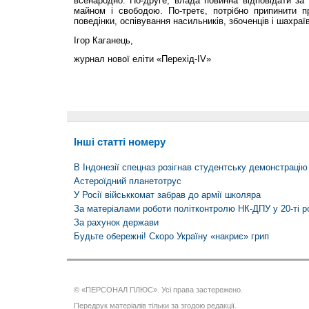
всенародно. По-друге, влада повинна відповідати за 
майном і свободою. По-третє, потрібно припинити 
поведінки, оспівування насильників, збоченців і шахраїв
Ігор Каганець,
журнал нової еліти «Перехід-IV»
Інші статті номеру
В Індонезії спецназ розігнав студентську демонстрацію
Астероїдний планетотрус
У Росії військкомат забрав до армії школяра
За матеріалами роботи політконтролю НК-ДПУ у 20-ті
За рахунок держави
Будьте обережні! Скоро Україну «накриє» грип
© «ПЕРСОНАЛ ПЛЮС». Усі права застережено.
Передрук матеріалів тільки за згодою редакції.