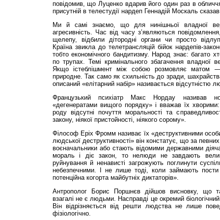
повідомив, що Луценко вдарив його один раз в обличчя
присутній в телестудії нардеп Геннадій Москаль сказа
Ми й самі знаємо, що для нинішньої владної вер
агресивність. Час від часу з’являються повідомлення
щелепу, відбили дітородні органи чи просто відлу
Країна звикла до телетрансляцій бійок нардепів-закон
тобто економічного бандитизму. Народ знає: багато хт
по трупах. Темі кримінального збагачення владної вер
Якщо істеблішмент між собою розмовляє матом 
природне. Так само як схильність до зради, шахрайства
описаний «елітарний набір» називається відсутністю лю
Французький психіатр Макс Нордау називав нос
«дегенератами вищого порядку» і вважав їх хворими:
роду відсутні почуття моральності та справедливост
закону, ніякої пристойності, ніякого сорому».
Філософ Еріх Фромм називає їх «деструктивними особи
людської деструктивності» він констатує, що за певни
воєначальники або стають відомими державними діяча
мораль і діє закон, то нелюди не завдають вели
руйнування й ненависті загрожують поглинути суспіл
небезпечними. І не лише тоді, коли займають пости 
потенційна когорта майбутніх диктаторів».
Антрополог Борис Поршнєв дійшов висновку, що т
взагалі не є людьми. Насправді це окремий біологічни
Він відрізняється від решти людства не лише пове
фізіологічно.