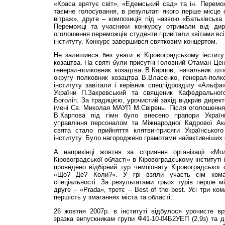
«Краса врятує світ», «Едемський сад» та ін. Перемо
таємне голосування, в результаті якого перше місце 
вітраж», друге – композиція під назвою «Батьківська 
Переможці та учасники конкурсу отримали від дире
оголошення переможців студенти привітали квітами всіх
інституту. Конкурс завершився святковим концертом.
Не залишився без уваги в Кіровоградському інститу
козацтва. На святі були присутні Головний Отаман Цен
генерал-полковник козацтва В.Карпов, начальник шт
округу полковник козацтва В.Власенко, генерал-полк
інституту завітали і керівник спецпідрозділу «Альф
України П.Закревський та священик Кафедральног
Боголіп. За традицією, урочистий захід відкрив директ
імені Св. Миколая МАУП М.Свірень. Після оголошення
В.Карпова під гімн було внесено прапори України
управління персоналом та Міжнародної Кадрової Ак
свята стало прийняття клятви-присяги Українськог
інституту. Було нагороджено грамотами найактивніших 
А наприкінці жовтня за сприяння організації «Мол
Кіровоградської області» в Кіровоградському інститут
проведено відбірний тур чемпіонату Кіровоградської о
«Що? Де? Коли?». У грі взяли участь сім коман
спеціальності. За результатами трьох турів перше м
друге – «Prada», третє – Best of the best. Усі три к
першість у змаганнях міста та області.
26 жовтня 2007р. в інституті відбулося урочисте в
зразка випускникам групи Ф41-10-04Б2УЕП (2,9з) та д