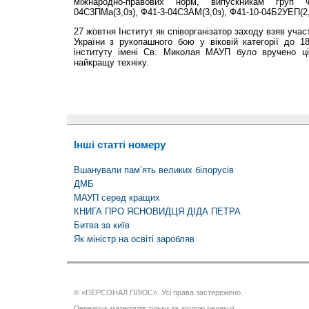
міжнародно-правових норм, випускникам груп Ф41
04С3ПМа(3,0з), Ф41-3-04С3АМ(3,0з), Ф41-10-04Б2УЕП(2,
27 жовтня Інститут як співорганізатор заходу взяв уча
України з рукопашного бою у віковій категорії до 18
інституту імені Св. Миколая МАУП було вручено ці
найкращу техніку.
Інші статті номеру
Вшанували пам’ять великих білорусів
ДМБ
МАУП серед кращих
КНИГА ПРО ЯСНОВИДЦЯ ДІДА ПЕТРА
Битва за київ
Як міністр на освіті заробляв
© «ПЕРСОНАЛ ПЛЮС». Усі права застережено.
Передрук матеріалів тільки за згодою редакції.