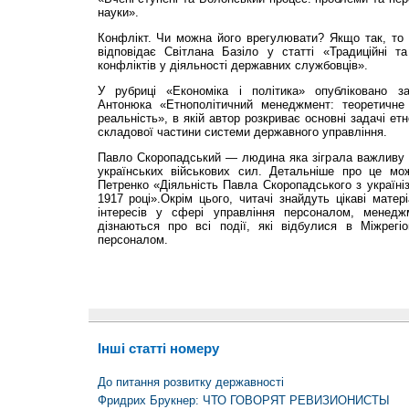
науки».
Конфлікт. Чи можна його врегулювати? Якщо так, то 
відповідає Світлана Базіло у статті «Традиційні та
конфліктів у діяльності державних службовців».
У рубриці «Економіка і політика» опубліковано за
Антонюка «Етнополітичний менеджмент: теоретичне 
реальність», в якій автор розкриває основні задачі е
складової частини системи державного управління.
Павло Скоропадський — людина яка зіграла важливу 
українських військових сил. Детальніше про це мож
Петренко «Діяльність Павла Скоропадського з україніза
1917 році».Окрім цього, читачі знайдуть цікаві мате
інтересів у сфері управління персоналом, менеджм
дізнаються про всі події, які відбулися в Міжрегіо
персоналом.
Інші статті номеру
До питання розвитку державності
Фридрих Брукнер: ЧТО ГОВОРЯТ РЕВИЗИОНИСТЫ