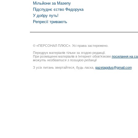
Мільйони за Мазепу
Підспуднє єство Федорука
У добру путь!
Репресії тривають
© «ПЕРСОНАЛ ПЛЮС». Усі права застережено.
Передрук матеріалів тільки за згодою редакції.
При розміщенні матеріалів в Інтернет обов’язкове
посилання на са
можуть незбігатися з позицією редакції
З усіх питань звертайтеся, будь ласка,
gazetapplus@gmail.com