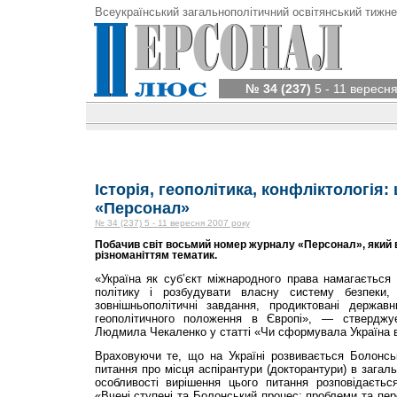
Всеукраїнський загальнополітичний освітянський тижне
№ 34 (237)
5 - 11 вересня
Історія, геополітика, конфліктологія: 
«Персонал»
№ 34 (237) 5 - 11 вересня 2007 року
Побачив світ восьмий номер журналу «Персонал», який в
різноманіттям тематик.
«Україна як суб’єкт міжнародного права намагається
політику і розбудувати власну систему безпеки,
зовнішньополітичні завдання, продиктовані держав
геополітичного положення в Європі», — стверджу
Людмила Чекаленко у статті «Чи сформувала Україна 
Враховуючи те, що на Україні розвивається Болонсь
питання про місця аспірантури (докторантури) в загаль
особливості вирішення цього питання розповідаєть
«Вчені ступені та Болонський процес: проблеми та пер