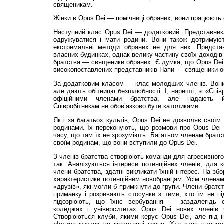
священикам.
Жінки в Opus Dei — помічниці обраних, вони працюють 
Наступний клас Opus Dei — додатковий. Представник
одружуватися і мати родини. Вони також дотримуют
екстремальні методи обраних не для них. Предста
власних будинках, однак велику частину своїх доходів 
братства — священики обраних. Є думка, що Opus Dei 
високопоставлених представників Папи — священики об
За додатковим класом — клас молодших членів. Вони
але дають обітницю безшлюбності. І, нарешті, є «Спів
офіційними членами братства, але надають й
Співробітникам не обов’язково бути католиками.
Як і за багатьох культів, Opus Dei не дозволяє своїм
родинами. Їх переконують, що розмови про Opus Dei
часу, що там їх не зрозуміють. Багатьом членам братс
своїм родинам, що вони вступили до Opus Dei.
З членів братства створюють команди для агресивного
так. Аналізуються інтереси потенційних членів, для 
члени братства, здатні викликати їхній інтерес. На зб
характеристики потенційним новобранцям. Усім члена
«друзів», які могли б примкнути до групи. Члени брат
приманку і розривають стосунки з тими, хто їм не пі
підозрюють, що їхнє вербування — заздалегідь с
коледжах і університетах Opus Dei нових членів ч
Створюються клуби, якими керує Opus Dei, але під і