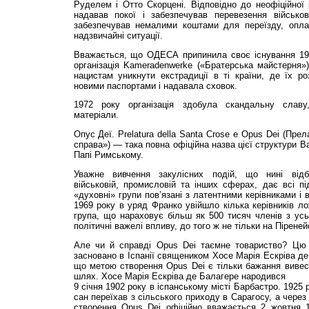
Руделем і Отто Скорцені. Відповідно до неофіційної
надавав покої і забезпечував перевезення військов
забезпечував немалими коштами для переїзду, опла
надзвичайні ситуації.
Вважається, що ОДЕСА припинила своє існування 195
організація Kamer­adenwerke («Братерська майстерня
нацистам уникнути екстрадиції в ті країни, де їх р
новими паспортами і надавала сховок.
1972 року організація здобула скандальну славу
матеріали.
Опус Деї. Prelatura della Santa Crose e Opus Dei (Пре
справа») — така повна офіційна назва цієї структури В
Папі Римському.
Уважне вивчення закулісних подій, що нині відб
військовій, промисловій та інших сферах, дає всі п
«духовні» групи пов’язані з латентними керівниками і 
1969 року в уряд Франко увійшло кілька керівників ло
група, що нараховує більш як 500 тисяч членів з усьо
політичні важелі впливу, до того ж не тільки на Піреней
Але чи й справді Opus Dei таємне товариство? Цю 
засновано в Іспанії священиком Хосе Марія Ескріва де
що метою створення Opus Dei є тільки бажання вивест
шлях. Хосе Марія Ескріва де Балагере народився
9 січня 1902 року в іспанському місті Барбастро. 1925
сан переїхав з сільського приходу в Сарагосу, а чере
створення Opus Dei офіційно вважається 2 жовтня 1