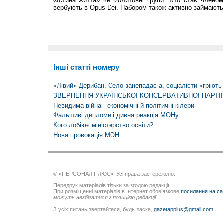
«Істина життя» чи молитовні групи. Хто стає членом
вербують в Opus Dei. Набором також активно займають
Інші статті номеру
«Лівий» Дерибан. Село занепадає а, соціалісти «гріють
ЗВЕРНЕННЯ УКРАЇНСЬКОЇ КОНСЕРВАТИВНОЇ ПАРТІЇ
Невидима війна - економічні й політичні кілери
Фальшиві дипломи і дивна реакція МОНу
Кого лобіює міністерство освіти?
Нова провокація МОН
© «ПЕРСОНАЛ ПЛЮС». Усі права застережено.
Передрук матеріалів тільки за згодою редакції.
При розміщенні матеріалів в Інтернет обов’язкове
посилання на са
можуть незбігатися з позицією редакції
З усіх питань звертайтеся, будь ласка,
gazetapplus@gmail.com