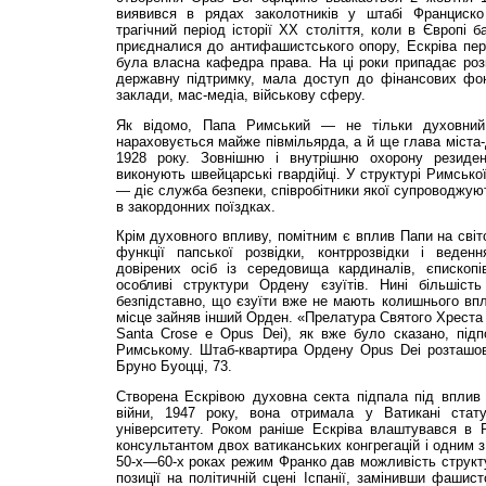
виявився в рядах заколотників у штабі Франциск
трагічний період історії ХХ століття, коли в Європі 
приєдналися до антифашистського опору, Ескріва пер
була власна кафедра права. На ці роки припадає розкв
державну підтримку, мала доступ до фінансових фонд
заклади, мас-медіа, військову сферу.
Як відомо, Папа Римський — не тільки духовний 
нараховується майже півмільярда, а й ще глава міста-
1928 року. Зовнішню і внутрішню охорону резиден
виконують швейцарські гвардійці. У структурі Римсько
— діє служба безпеки, співробітники якої супроводжуют
в закордонних поїздках.
Крім духовного впливу, помітним є вплив Папи на світов
функції папської розвідки, контррозвідки і веден
довірених осіб із середовища кардиналів, єпископі
особливі структури Ордену єзуїтів. Нині більшість
безпідставно, що єзуїти вже не мають колишнього впл
місце зайняв інший Орден. «Прелатура Святого Хреста і 
Santa Crose e Opus Dei), як вже було сказано, підп
Римському. Штаб-квартира Ордену Opus Dei розташов
Бруно Буоцці, 73.
Створена Ескрівою духовна секта підпала під вплив 
війни, 1947 року, вона отримала у Ватикані стату
університету. Роком раніше Ескріва влаштувався в Р
консультантом двох ватиканських конгрегацій і одним з
50-х—60-х роках режим Франко дав можливість структу
позиції на політичній сцені Іспанії, замінивши фашис