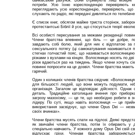
банківський рахунок. Вони отримують лиш мізерні 
потреби. Усю їхню кореспонденцію перевіряють к
переглядають усю кореспонденцію, перевіряють, що
слухають по радіо, які передачі дивляться по телебаче
Є список книг, обсягом майже триста сторінок, забор
протестантські Біблії й усе, що стосується теорії еволю
Всі особисті пересування за межами резиденції пови
Члени братства впевнені, що біль — це добре, п
завдають собі болю, який для них є відплатою за г
сексуального потягу (ці самокатування називаються п
стегнах голчастий пояс, що називається волосяницею (c
різками з вузлами на кінцях. Волосяницю носять по дві
різок вдаються раз на тиждень. Якщо члени хочуть сік
повинні попросити на це дозвіл. Члени братства мають
гарячий.
Один з колишніх членів братства свідчив: «Волосяниця 
для більшості людей, що вони можуть подумати, ні
організація. Загалом це відповідає дійсності. Однак
деталь. Традиційне католицьке вчення про приборк
загрозу мазохізму, — це те, що необхідно робити в 
лідеру. По суті, якщо навіть волосяниця — це прийн
використання засвідчує, що члени Opus Dei — незви
своїх вчинках».
Члени братства мусять спати на підлозі. Деякі предст
як звичайні члени братства, потім їх обирають у 
спеціально навчають. У кожного дому Opus Dei свій св
відпускає гріхи. Членам братства забороняєть