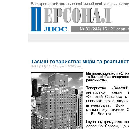
Всеукраїнський загальнополітичний освітянський тижне
№ 31 (234)
15 - 21 серпн
Таємні товариства: міфи та реальніс
№ 31 (234) 15 - 21 серпня 2007 року
Ми продовжуємо публіка
та Валерія Гастинщикова
реальність»
Товариство «Золотий
англійської секти р
«Золотий Світанок» с
невелика група людей 
інтелектуалів. Вони
магією і окультизмом. 
— Він Весткот.
Група підтримувала ко
довоєнної Європи, що,