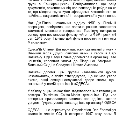
писалося: «ФБР сьогодні захопило підозрюваних членів
групи в Сан-Франциско». Повідомлялося, що рейд
документів, захоплених під час попередніх рейдів на я
те, що місцева група була «фасадом» безжалісного т
найбільш націоналістичної і терористичної з усіх японсь
Нат Дж.Піпер, начальник відділу ФБР у Північні
операцією, повідомив, що частина раніше заарештов
таємності місцевого товариства. Голлівуд використ
основу для постановки фільму «Агенти ФБР проти «Ч
світ 1943 року. Пізніше цей фільм перезняли і він от
Манзанара».
Одеса/Ді Спінне. Дві пронацистські організації з мог
Виникли після Другої світової війни з хаосу в Євр
Ватикану. ОДЕСА/Ді Спінне допомогла в організації вт
нацистів, головним чином до Південної Америки. 
Близький Схід і в Сполучені Штати Америки.
Ватикан допоміг цим групам «забезпечити духов
незаможним», а потім стверджував, що не мав уявле
схоже, вищі священнослужителі добре знали, що ц
зокрема й у самій організації «ОДЕСА».
У зв’язку з цим найчастіше згадувалося ім’я католиць
ректора Понтіфіко Санта-Марія дельаніма. Під час
священик привселюдно заявляв про єдність католи
урядом. Гудаль уособлював єдність організацій ОДЕСА/
ОДЕСА — це абревіатура Organisation Der Ehemaligen 
колишніх членів СС). Її створено 1947 року асом