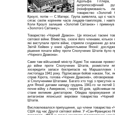
Адольфа Гітлера, 
антропософічний 
(поінформованість 
товариство «Золотий 
Кроулі, потім — С.Матерс. Група заявляла, що є части
сягає своїм корінням часів лицарів-тамплієрів, і наві
Коли Кроулі залишив «Золотий Світанок» і примкнув 
«Золотого Світанку».
Товариство «Чорний Дракон». Це японські таємні тов
світової війни. Вбивства, скоєні його членами, кількох 
які виступали проти війни, сприяли сходженню до вл
Звітій Хейвен у книзі «Джентльмени Японії: дослідже
рішення почати війну проти Сполучених Штатів було п
«Чорного Дракона».
Саме там військовий міністр Хідекі Тоє наказав прове
до війни проти Сполучених Штатів, розмістити я
зосередити запаси боєприпасів на Маршаллових і
листопада 1941 року. Підписавши бойові накази, Тоє, я
справ Хірота, голова «Чорних Драконів», обговорював 
зі Сполученими Штатами. Багато хто тоді з присутніх 
для Японії датами нападу грудень 1941-го чи лютий 19
почне війну з Америкою, і через 60 днів, здійснивши пер
стане великим диктатором. Обидва пророкування зб
антагонізм японської верхівки товариства «Чорн
Штатів.
Висловлювалося припущення, що члени товариства «Чо
США під час Другої світової війни. У «Сан-Франциско Н