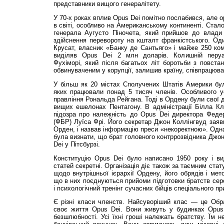
представники вищого генералітету.
У 70-х роках вплив Opus Dei помітно послабився, але 
в світі, особливо на Американському континенті. Стал
генерала Аугусто Піночета, який прийшов до влади
здійснення перевороту на кшталт франкістського. Од
Крусат, власник «Банку де Сантьяго» і майже 250 ком
виділяв Opus Dei 2 млн доларів. Колишній перуа
Фухіморі, який після багатьох літ боротьби з повста
обвинуваченим у корупції, залишив країну, співпрацюв
У більш як 20 містах Сполучених Штатів Америки бул
яких працювали понад 5 тисяч членів. Особливого у
правління Рональда Рейгана. Тоді в Ордену були свої д
вищих ешелонах Пентагону. В адміністрації Білла Кл
підозра про належність до Opus Dei директора Феде
(ФБР) Луїса Фрі. Його секретар Джон Коллінгвуд заяви
Орден, і назвав інформацію преси «некоректною». Одна
була визнати, що брат головного контррозвідника Джо
Dei у Пітсбурзі.
Конституцію Opus Dei було написано 1950 року і вид
статей секретні. Організація діє також за таємним ста
щодо внутрішньої ієрархії Ордену, його обрядів і мет
що в них поєднуються прийоми підготовки братств сере
і психологічний тренінг сучасних бійців спеціального п
Є різні класи членств. Найсуворіший клас — це Обр
своє життя Opus Dei. Вони живуть у будинках Opus 
безшлюбності. Усі їхні гроші належать братству. Їм 