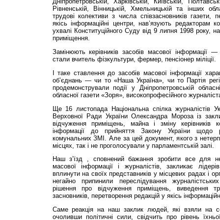
Дніпропетровській, Харківській, Київській, Полтавські
Рівненській, Вінницькій, Хмельницькій та інших об
трудові колективи з числа співзасновників газети, 
якісь інформаційні центри, нав’язують редакторам к
ухвалі Конституційного Суду від 9 липня 1998 року, н
приміщення.
Замінюють керівників засобів масової інформації —
стали вчитель фізкультури, фермер, пенсіонер міліції.
І таке ставлення до засобів масової інформації хара
об’єднань — чи то «Наша Україна», чи то Партія рег
продемонстрували події у Дніпропетровській обласн
обласної газети «Зоря», високопрофесійного журналіс
Ще 16 листопада Національна спілка журналістів У
Верховної Ради України Олександра Мороза із закл
відчуження приміщень, майна і зміну керівників к
інформації до прийняття Закону України щодо 
комунальних ЗМІ. Але за цей документ, якого з нетерп
місцях, так і не проголосували у парламентській залі.
Наш з’їзд , сповнений бажання зробити все для не
масової інформації і журналістів, закликає лідерів
вплинути на своїх представників у місцевих радах і ор
негайно припинили переслідування журналістських
рішення про відчуження приміщень, виведення тр
засновників, перетворення редакцій у якісь інформаційн
Саме реакція на наш заклик людей, які взяли на се
очоливши політичні сили, свідчить про рівень їхньо