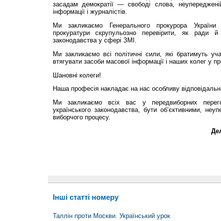
засадам демократії — свободі слова, неупередженій
інформації і журналістів.
Ми закликаємо Генерального прокурора України з
прокуратури скрупульозно перевірити, як ради й 
законодавства у сфері ЗМІ.
Ми закликаємо всі політичні сили, які братимуть уч
втягувати засоби масової інформації і наших колег у п
Шановні колеги!
Наша професія накладає на нас особливу відповідальн
Ми закликаємо всіх вас у передвиборних перег
українського законодавства, бути об’єктивними, неуп
виборчого процесу.
Дел
Інші статті номеру
Таллін проти Москви. Український урок