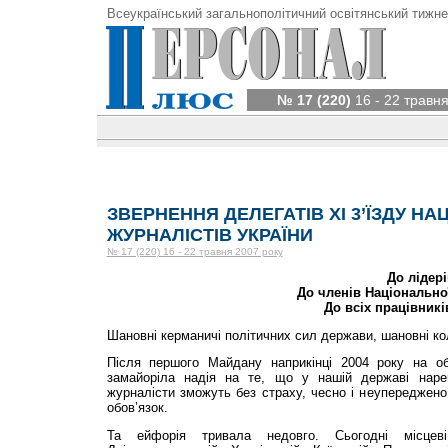
Всеукраїнський загальнополітичний освітянський тижне
№ 17 (220)
16 - 22 травня
ЗВЕРНЕННЯ ДЕЛЕГАТІВ XI 3’ЇЗДУ НА
ЖУРНАЛІСТІВ УКРАЇНИ
№ 17 (220) 16 - 22 травня 2007 року
До лідері
До членів Національної
До всіх працівникі
Шановні керманичі політичних сил держави, шановні ко
Після першого Майдану наприкінці 2004 року на обр
замайоріла надія на те, що у нашій державі наре
журналісти зможуть без страху, чесно і неупереджено
обов’язок.
Та ейфорія тривала недовго. Сьогодні місцев