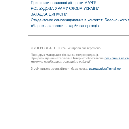
Припинити незаконні дії проти МАУП!
РОЗБУДОВА ХРАМУ СЛОВА УКРАЇНИ
ЗАГАДКА ЦИНХОНИ
Студентське самоврядування в контексті Болонського 
«Чорні» археологи і скарби запорожців
© «ПЕРСОНАЛ ПЛЮС». Усі права застережено.
Передрук матеріалів тільки за згодою редакції.
При розміщенні матеріалів в Інтернет обов’язкове
посилання на са
можуть незбігатися з позицією редакції
З усіх питань звертайтеся, будь ласка,
gazetapplus@gmail.com