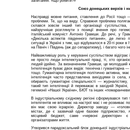
запитання: «Що робити?»
Союз донецьких верхів і ни
Насправді мовне питання, ставлення до Росії тощо 
проблеми. Те, що на виду. Справжня проблема полягає 
склав­ся зовсім інший тип організації суспільства,
найзручніше розглянути з позиції вчення про геге
італійський комуніст Антоніо Грамши. До речі, у Гр
«Декілька аспектів південного питання», де легко п
ситуації в Україні з тим, що відбувалося в 20-ті роки в 
на Північ і Південь (аж до сепаратизму), і багато чого і
Найважливішу роль у керуванні суспільством відіграє і
не просто люди інтелектуальної праці, ті, хто органі
людей ідейно. За визначенням Грамши, це молодший к
Інтелігенція буває двох видів: технічна і гуманітарна 
тощо. Гуманітарна інтелігенція політично активна, ма
інтелігенція часто представлена вихідцями із села, 
обирають гуманітарні спеціальності — журналістику,
такий тип інтелігенції й переважає в західній Україні
гегемонії «Нашої України», БЮТ та інших «помаранчевих
В індустріальному східному регіоні сформувався тип те
інтелігентів не впливає на настрої мас і не розвиває по
він має свою ієрархію. Директор заводу — «головн
містах, де є зазвичай одне базове підприємство, 
місцевий бюджет, саме «червоні директори» є
організаторами життя.
Утворився парадоксальний блок донецької індустріально