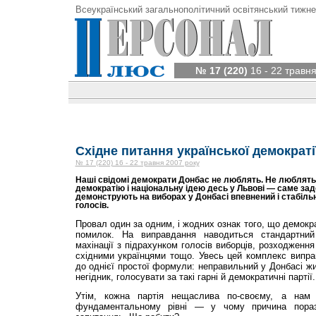
Всеукраїнський загальнополітичний освітянський тижне
№ 17 (220)
16 - 22 травня
Східне питання української демократі
№ 17 (220) 16 - 22 травня 2007 року
Наші свідомі демократи Донбас не люблять. Не люблять в
демократію і національну ідею десь у Львові — саме зад
демонструють на виборах у Донбасі впевнений і стабіль
голосів.
Провал один за одним, і жодних ознак того, що демокра
помилок. На виправдання наводиться стандартни
махінації з підрахунком голосів виборців, розходження
східними українцями тощо. Увесь цей комплекс випра
до однієї простої формули: неправильний у Донбасі жи
негідник, голосувати за такі гарні й демократичні партії.
Утім, кожна партія нещаслива по-своєму, а нам 
фундаментальному рівні — у чому причина поразк