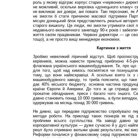
роль у якому відіграє корпус старих «червоних» директ
не можливий, оскільки верхівка «донецького клану» 
не викликає ані довіри, ані поваги. Такі персонажі, я
не змогли б стати причиною масової підтримки Парті
місцях донецький блок представляють реальні авторите
старого вишколу. Це люди, які змогли утримати свої п
недавнього економічного занепаду 90-х років і забезпе
життя своїм працівникам. Червоні директори — це своє
тощо), а не просто вищі менеджери економіки.
Картинки з життя
Зробімо невеликий ліричний відступ. Щоб проілюстру
керівників, можна навести приклад приблизно 4-5-рі
флагмана українського машинобудування. Те, про що 
для того, щоб над кимось посміятися чи познущатис
тому, що вони найяскравіші. А оскільки взято їх з 
машинобудівного заводу, то треба пояснити, що так
дає 40% міського бюджету, основна частина продукці
країни Європи й Америки. До того ж це справді вис
прокатне обладнання, преси і багато чого іншого. С
давно становить понад 10 000 гривень, а були випадки,
одержував на місяць понад 30 000 гривень.
Не дивно, що передове підприємство спробувало пе
методи роботи. На прикладі таких піонерів як під
проблеми всього суспільства. На заводі давно зр
корпоративної культури — дуже сучасно й у дусі найпе
решт було отримано вельми цікаві результати, які вис
Реформи почалися у фінансовому сер­ці підприємства 