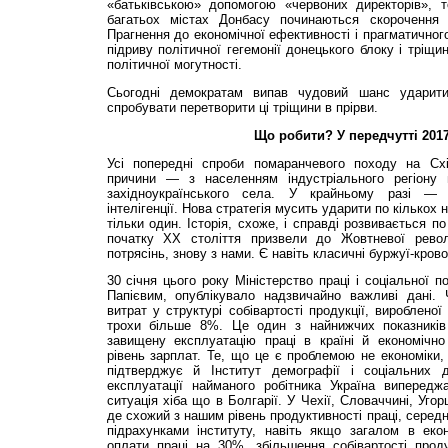
«батьківською» допомогою «червоних директорів», 
багатьох містах Донбасу починаються скорочення 
Прагнення до економічної ефективності і прагматично
підриву політичної гегемонії донецького блоку і тріщ
політичної могутності.
Сьогодні демократам випав чудовий шанс ударит
спробувати перетворити ці тріщини в прірви.
Що робити? У передчутті 201
Усі попередні спроби помаранчевого походу на Сх
причини — з населенням індустріального регіону
західноукраїнського села. У крайньому разі — д
інтелігенції. Нова стратегія мусить ударити по кілько
тільки один. Історія, схоже, і справді розвивається по
початку ХХ століття призвели до Жовтневої револ
потрясінь, знову з нами. Є навіть класичні буржуї-кров
30 січня цього року Міністерство праці і соціальної 
Папієвим, опублікувало надзвичайно важливі дані. 
витрат у структурі собівартості продукції, виробленої
трохи більше 8%. Це один з найнижчих показників
завищену експлуатацію праці в країні й економічно
рівень зарплат. Те, що це є проблемою не економіки, 
підтверджує й Інститут демографії і соціальних
експлуатації найманого робітника Україна випереджа
ситуація хіба що в Болгарії. У Чехії, Словаччині, Уго
де схожий з нашим рівень продуктивності праці, серед
підрахунками інституту, навіть якщо загалом в екон
оплати праці на 30%, збільшення собівартості проду