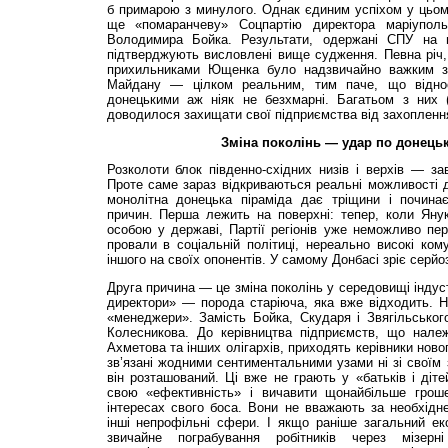
б примарою з минулого. Однак єдиним успіхом у цьому
ще «помаранчеву» Соцпартію директора маріупольс
Володимира Бойка. Результати, одержані СПУ на в
підтверджують висловлені вище судження. Певна річ,
прихильниками Ющенка було надзвичайно важким з
Майдану — цілком реальним, тим паче, що відно
донецькими аж ніяк не безхмарні. Багатьом з них 
доводилося захищати свої підприємства від захопленн
Зміна поколінь — удар по донець
Розколоти блок південно-східних низів і верхів — з
Проте саме зараз відкриваються реальні можливості 
монолітна донецька піраміда дає тріщини і почина
причин. Перша лежить на поверхні: тепер, коли Ян
особою у державі, Партії регіонів уже неможливо пер
провали в соціальній політиці, нереально високі кому
іншого на своїх опонентів. У самому Донбасі зріє серйо
Друга причина — це зміна поколінь у середовищі індуст
директори» — порода старіюча, яка вже відходить. Н
«менеджери». Замість Бойка, Скударя і Звягільськ
Колесникова. До керівництва підприємств, що належ
Ахметова та інших олігархів, приходять керівники ново
зв’язані жодними сентиментальними узами ні зі своїм 
він розташований. Ці вже не грають у «батьків і діт
свою «ефективність» і вичавити щонайбільше гроше
інтересах свого боса. Вони не вважають за необхідн
інші непрофільні сфери. І якщо раніше загальний еко
звичайне пограбування робітників через мізерн