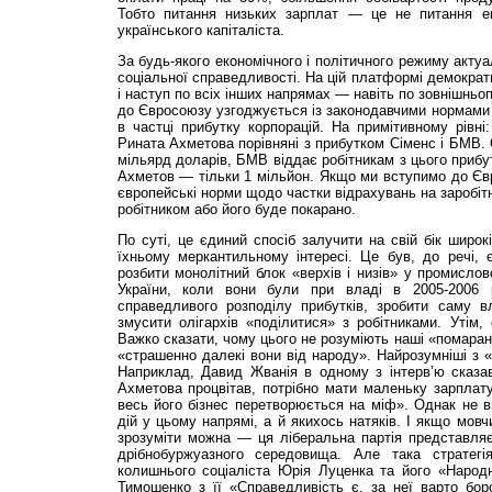
Тобто питання низьких зарплат — це не питання ек
українського капіталіста.
За будь-якого економічного і політичного режиму акт
соціальної справедливості. На цій платформі демократ
і наступ по всіх інших напрямах — навіть по зовнішньо
до Євросоюзу узгоджується із законодавчими нормами 
в частці прибутку корпорацій. На примітивному рівні:
Рината Ахметова порівняні з прибутком Сіменс і БМВ.
мільярд доларів, БМВ віддає робітникам з цього прибу
Ахметов — тільки 1 мільйон. Якщо ми вступимо до Євр
європейські норми щодо частки відрахувань на заробіт
робітником або його буде покарано.
По суті, це єдиний спосіб залучити на свій бік широк
їхньому меркантильному інтересі. Це був, до речі,
розбити монолітний блок «верхів і низів» у промислов
України, коли вони були при владі в 2005-2006
справедливого розподілу прибутків, зробити саму 
змусити олігархів «поділитися» з робітниками. Утім, 
Важко сказати, чому цього не розуміють наші «помаранч
«страшенно далекі вони від народу». Найрозумніші з 
Наприклад, Давид Жванія в одному з інтерв’ю сказав
Ахметова процвітав, потрібно мати маленьку зарплату 
весь його бізнес перетворюється на міф». Однак не в
дій у цьому напрямі, а й якихось натяків. І якщо мов
зрозуміти можна — ця ліберальна партія представляє
дрібнобуржуазного середовища. Але така стратегі
колишнього соціаліста Юрія Луценка та його «Народн
Тимошенко з її «Справедливість є, за неї варто бо