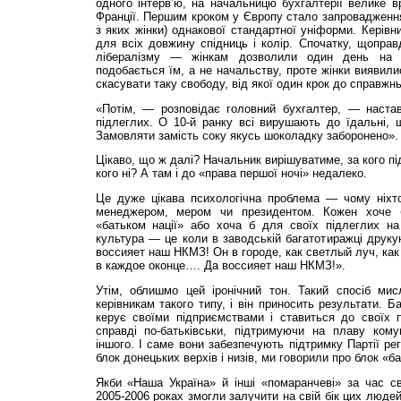
одного інтерв’ю, на начальницю бухгалтерії велике 
Франції. Першим кроком у Європу стало запровадження 
з яких жінки) однакової стандартної уніформи. Керівн
для всіх довжину спідниць і колір. Спочатку, щоправ
лібералізму — жінкам дозволили один день на 
подобається їм, а не начальству, проте жінки виявил
скасувати таку свободу, від якої один крок до справжньо
«Потім, — розповідає головний бухгалтер, — наста
підлеглих. О 10-й ранку всі вирушають до їдальні, щ
Замовляти замість соку якусь шоколадку заборонено».
Цікаво, що ж далі? Начальник вирішуватиме, за кого пі
кого ні? А там і до «права першої ночі» недалеко.
Це дуже цікава психологічна проблема — чому ніхт
менеджером, мером чи президентом. Кожен хоче б
«батьком нації» або хоча б для своїх підлеглих на
культура — це коли в заводській багатотиражці друкую
воссияет наш НКМЗ! Он в городе, как светлый луч, как
в каждое оконце…. Да воссияет наш НКМЗ!».
Утім, облишмо цей іронічний тон. Такий спосіб ми
керівникам такого типу, і він приносить результати. Б
керує своїми підприємствами і ставиться до своїх п
справді по-батьківськи, підтримуючи на плаву ком
іншого. І саме вони забезпечують підтримку Партії рег
блок донець­ких верхів і низів, ми говорили про блок «бат
Якби «Наша Україна» й інші «помаранчеві» за час св
2005-2006 роках змогли залучити на свій бік цих людей