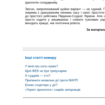
ідеологію солідаризму.
Звісно, запропонований щойно варіант — не єдиний. П
зокрема з урахуванням чинника часу і своєї простоти 
до простого робітника Південно-Східної України. Але
просто ходити у вишиванках і співати тужливих ук
виходить краще, ніж політична робота.
За матеріал
Інші статті номеру
У міністра хата скраю?
Щоб ЖЕК не був требухарем
А суддям — хто?
Припинити незаконні дії проти МАУП!
Бізнес-соцінтерн у дії?
«Чорні» археологи і скарби запорожців