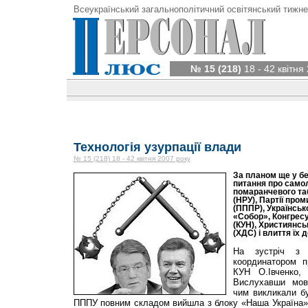
Всеукраїнський загальнополітичний освітянський тижне
№ 15 (218)
18 - 42 квітня
Технологія узурпації влади
№ 15 (218) 18 - 42 квітня 2007 року
За планом ще у бе
питання про самол
помаранчевого та
(НРУ), Партії пром
(ПППР), Українсько
«Собор», Конгресу
(КУН), Християнс
(ХДС) і влиття їх 
На зустріч з 
координатором 
КУН О.Івченко, 
Вислухавши мовч
чим викликали б
ПППУ повним складом вийшла з блоку «Наша Україна» і