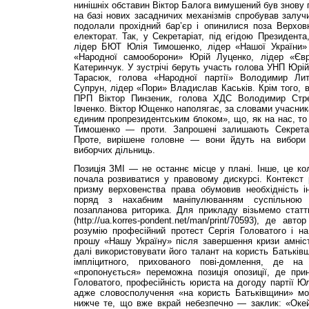
нинішніх обставин Віктор Балога вимушений був знову 
на базі нових засадничих механізмів спробував залучи
подолали прохідний бар’єр і опинилися поза Верхов
електорат. Так, у Секретаріат, під егідою Президента
лідер БЮТ Юлія Тимошенко, лідер «Нашої України» 
«Народної самооборони» Юрій Луценко, лідер «Єв
Катеринчук. У зустрічі беруть участь голова УНП Юрі
Тарасюк, голова «Народної партії» Володимир Л
Супрун, лідер «Пори» Владислав Каськів. Крім того, в
ПРП Віктор Пинзеник, голова ХДС Володимир Стре
Івченко. Віктор Ющенко наполягає, за словами учасника
єдиним пропрезидентським блоком», що, як на нас, то 
Тимошенко — проти. Запрошені залишають Секретар
Проте, вирішене головне — вони йдуть на вибори 
виборчих дільниць.
Позиція ЗМІ — не останнє місце у плані. Інше, це кол
почала розвиватися у правовому дискурсі. Контекст 
призму верховенства права обумовив необхідність і
поряд з нахабним маніпулюванням суспільною 
позапланова риторика. Для прикладу візьмемо стат
(http://ua.korres-pondent.net/man/print/70593), де а
розумію професійний протест Сергія Головатого і н
прошу «Нашу Україну» після завершення кризи амніст
далі використовувати його талант на користь Батьків
імпліцитного, прихованого пові-домлення, де на
«пропонується» переможна позиція опозиції, де прин
Головатого, професійність юриста на догоду партії Ю
адже словосполучення «на користь Батьківщини» мо
нижче те, що вже вкрай небезпечно — заклик: «Оке