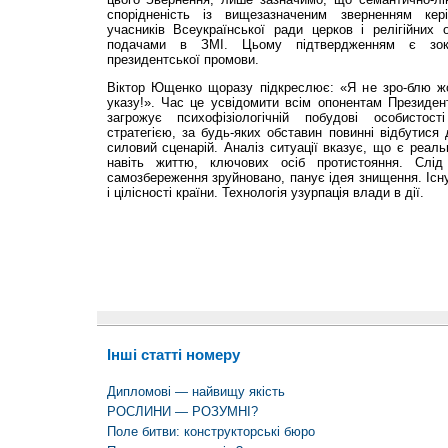
спорідненість із вищезазначеним зверненням керів
учасників Всеукраїнської ради церков і релігійних 
подачами в ЗМІ. Цьому підтвердженням є зок
президентської промови.
Віктор Ющенко щоразу підкреслює: «Я не зро-блю ж
указу!». Час це усвідомити всім опонентам Президен
загрожує психофізіологічній побудові особистос
стратегією, за будь-яких обставин повинні відбутися
силовий сценарій. Аналіз ситуації вказує, що є реаль
навіть життю, ключових осіб протистояння. Слід
самозбереження зруйновано, панує ідея знищення. Існу
і цілісності країни. Технологія узурпація влади в дії.
Інші статті номеру
Дипломові — найвищу якість
РОСЛИНИ — РОЗУМНІ?
Поле битви: конструкторські бюро