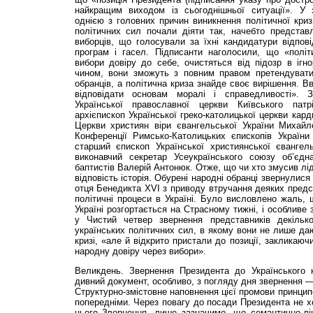
найкращим виходом із сьогоднішньої ситуації». У 
однією з головних причин виникнення політичної кри
політичних сил почали діяти так, начебто представ
виборців, що голосували за їхні кандидатури відпов
програм і гасел. Підписанти наголосили, що «політ
вибори довіру до себе, очистяться від підозр в ігно
чином, вони зможуть з повним правом претендувати
обранців, а політична криза знайде своє вирішення. 
відповідати основам моралі і справедливості». 
Української православної церкви Київського патр
архієпископ Української греко-католицької церкви кар
Церкви християн віри євангельської України Михайл
Конференції Римсько-Католицьких єпископів України
старший єпископ Української християнської євангел
виконавчий секретар Усеукраїнського союзу об’єдн
баптистів Валерій Антонюк. Отже, що чи хто змусив лід
відповість історія. Обурені народні обранці звернулис
отця Бенедикта XVI з приводу втручання деяких предст
політичні процеси в Україні. Було висловлено жаль, 
Україні розгортається на Страсному тижні, і особливе
у Чистий четвер звернення представників декільк
українських політичних сил, в якому вони не лише даю
кризі, «але й відкрито пристали до позиції, закликаю
народну довіру через вибори».
Великдень. Звернення Президента до Українського 
дивний документ, особливо, з погляду дня звернення —
Структурно-змістовне наповнення цієї промови принцип
попередніми. Через повагу до посади Президента не хо
цього Звернення, лише зазначимо, що семантично-лін