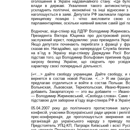
оголошення в Україні надзвичайного стану. «Це було
влади в державі. Ухвалення такого антиконституц
ускладнить політичні, економічні та інші відносини 
наголошується в заяві. Депутати РФ закликали парламе
принципову позицію і чітко висловити свою со
парламентаріями, оскільки наявний виклик самій ідеї 
Водночас, віце-спікер від ЛДПР Володимир Жириновсь
Президента Віктора Ющенка про достроковий розп
заслужений юрист, повідомляю: указ президента Украї
Якщо депутати починають перебігати з фракції у фр
сказав він. Нагадаймо, що напередодні Служба безпек
на в`їзд в Україну віце-спікеру Держдуми Росії В
підставі того, що Володимир Вольфович припинив будь-
загрозу безпеці України, що свідчить про усвід
характеру своєї попередньої діяльності.
(«<…> дайте свободу украинцам. Дайте свободу, и 
вернется в состав новой России. <…> Я им (захід
предлагаю отделиться и войти в состав Польши. Вс
Волынская, Львовская, Тернопольская, Ивано-Франк
добавить Закарпатскую — это вы добавите — Ивано-
— Володимир Жириновський, «Свобода слова». Саме так
підставою для заборони в’їзду віце-спікера РФ в Україн
05.04.2007 року до політичного протистояння залуч
конфесій, учасники Всеукраїнської ради церков і релігі
прес-конференція, де проголошується звернення кер
організацій до українського народу з приводу пол
Предстоятель УПЦ-КП, Патріарх Київський і всієї Русі
що «позиція Президента (підписання указу про достр