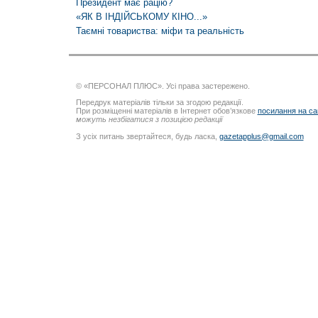
Президент має рацію?
«ЯК В ІНДІЙСЬКОМУ КІНО...»
Таємні товариства: міфи та реальність
© «ПЕРСОНАЛ ПЛЮС». Усі права застережено.
Передрук матеріалів тільки за згодою редакції.
При розміщенні матеріалів в Інтернет обов’язкове
посилання на са
можуть незбігатися з позицією редакції
З усіх питань звертайтеся, будь ласка,
gazetapplus@gmail.com