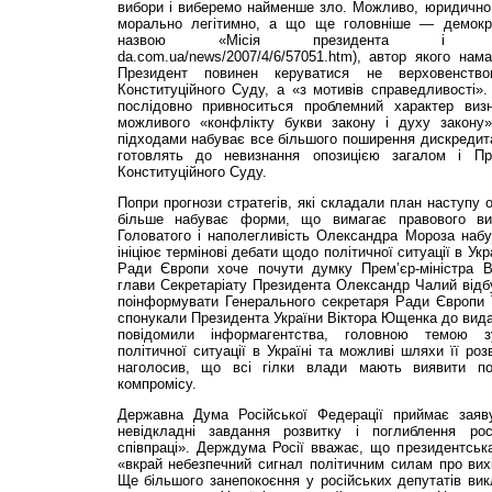
вибори і виберемо найменше зло. Можливо, юридично 
морально легітимно, а що ще головніше — демокра
назвою «Місія президента і указ»
da.com.ua/news/2007/4/6/57051.htm), автор якого нам
Президент повинен керуватися не верховенств
Конституційного Суду, а «з мотивів справедливості».
послідовно привноситься проблемний характер визн
можливого «конфлікту букви закону і духу закону
підходами набуває все більшого поширення дискредита
готовлять до невизнання опозицією загалом і Пр
Конституційного Суду.
Попри прогнози стратегів, які складали план наступу о
більше набуває форми, що вимагає правового виз
Головатого і наполегливість Олександра Мороза набу
ініціює термінові дебати щодо політичної ситуації в У
Ради Європи хоче почути думку Прем’єр-міністра В
глави Секретаріату Президента Олександр Чалий відб
поінформувати Генерального секретаря Ради Європи Т
спонукали Президента України Віктора Ющенка до видач
повідомили інформагентства, головною темою з
політичної ситуації в Україні та можливі шляхи її ро
наголосив, що всі гілки влади мають виявити по
компромісу.
Державна Дума Російської Федерації приймає заяву
невідкладні завдання розвитку і поглиблення росі
співпраці». Держдума Росії вважає, що президентська
«вкрай небезпечний сигнал політичним силам про вих
Ще більшого занепокоєння у російських депутатів ви