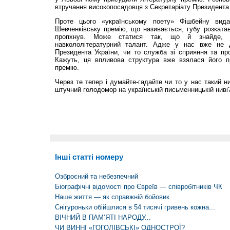
втручання високопосадовця з Секретаріату Президента
Проте цього «українському поету» Фішбейну вид
Шевченківську премію, що називається, губу розката
пропхнув. Може статися так, що й знайде, п
навкололітературний талант. Адже у нас вже не 
Президента України, чи то служба зі сприяння та пр
Кажуть, ця впливова структура вже взялася його п
премію.
Через те тепер і думайте-гадайте чи то у нас такий н
штучний голодомор на українській письменницькій ниві
Інші статті номеру
Озброєний та небезпечний
Біографічні відомості про Євреїв — співробітників ЧК
Наше життя — як справжній бойовик
Снігуроньки обійшлися в 54 тисячі гривень кожна...
ВІЧНИЙ В ПАМ’ЯТІ НАРОДУ...
ЧИ ВИННІ «ГОГОЛІВСЬКІ» ОДНОСТРОЇ?