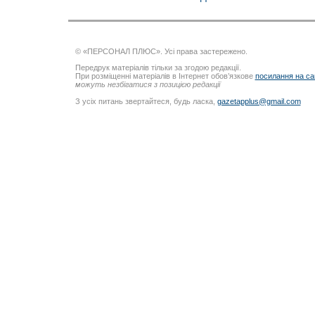
© «ПЕРСОНАЛ ПЛЮС». Усі права застережено.
Передрук матеріалів тільки за згодою редакції.
При розміщенні матеріалів в Інтернет обов’язкове
посилання на са
можуть незбігатися з позицією редакції
З усіх питань звертайтеся, будь ласка,
gazetapplus@gmail.com