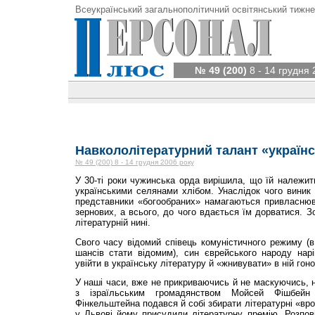
Всеукраїнський загальнополітичний освітянський тижне
№ 49 (200)
8 - 14 грудня 
Навкололітературний талант «українс
№ 49 (200) 8 - 14 грудня 2006 року
У 30-ті роки чужинська орда вирішила, що їй належи
українськими селянами хлібом. Унаслідок чого виник
представники «богообраних» намагаються привласнюв
зернових, а всього, до чого вдається їм дорватися. З
літературній нині.
Свого часу відомий співець комуністичного режиму (в
шансів стати відомим), син єврейського народу нар
увійти в українську літературу й «жнивувати» в ній гоно
У наші часи, вже не прикриваючись й не маскуючись, н
з ізраїльським громадянством Мойсей Фішбейн
Фінкельштейна подався й собі збирати літературні «вр
у Львові йому присудили літературну премію. Розпов