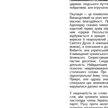
царинах людського буття
побратимів, але втручати
Окупація — це поневолен
Винахідливий на різні ви
маскою благодійності. П
Аделеджу сказано чимало
короткий термін зумів зі
ним «Церкві Посольст
відбувається в кращих т
верески й незрозумілий 
Святого Духа» й новозап
мовою), а плескання в д
Вибачте, але українськи
й вивищення чужинського 
ближнього. Скориставш
пастви десятини, Санде
діяльність. Найвдалішим
психічно неврівноважен
столичного голови. Про 
підконтрольної йому тота
Прикро, але одразу зна
спонукали цих можновлад
керувалися далеко не ал
У націоналіста за слов
слів, аби зупинити знаха
листопада члени Українсь
партії, Руху проти неле
позицією організували бі