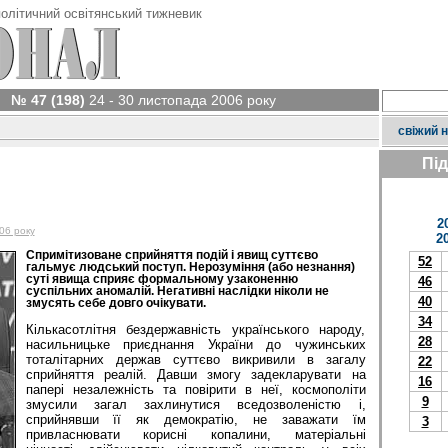
олітичний освітянський тижневик
№ 47 (198)
24 - 30 листопада 2006 року
свіжий 
Пі
2
06 року
2
Спримітизоване сприйняття подій і явищ суттєво
52
гальмує людський поступ. Нерозуміння (або незнання)
суті явища сприяє формальному узаконенню
46
суспільних аномалій. Негативні наслідки ніколи не
40
змусять себе довго очікувати.
34
Кількасотлітня бездержавність українського народу,
28
насильницьке приєднання України до чужинських
тоталітарних держав суттєво викривили в загалу
22
сприйняття реалій. Давши змогу задекларувати на
16
папері незалежність та повірити в неї, космополіти
9
змусили загал захлинутися вседозволеністю і,
сприйнявши її як демократію, не заважати їм
3
привласнювати корисні копалини, матеріальні