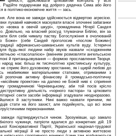
цінності, здійснювати цілковитий контроль у всіх
. Радійте подарункам від доброго дядечка Сема або його
ся в політико-економічне життя — зась.
ня. Але вона не завжди здійснюється відвертою агресією.
тівки лукавий навчився маскувати власні злочинні забаганки
ро «вовка в овечій шкурі», громадянина Нігерії Сандея
. Довільно, на власний розсуд тлумачачи Біблію, він за
брати біля себе чималу паству. Богослужіння в очолюваній
во Боже» (себе Сандей проголосив «послом Божим»)
радиції африкансько-шаманських культів вуду. Істеричні
для будь-якої людини набір звуків назвали «сходженням
овітньою «гласолалією» (вмінням розмовляти ангельською
олоні й пританцьовування — формою прославлення Творця.
й народ має більш як тисячолітню християнську культуру,
не сприяє його духовному зростанню, як і щирій любові до
ись неабиякими матеріальними статками, отриманими з
й розпочав активну фінансову й громадсько-політичну
 «місійним проектом» на далеко не Божій ниві є сприяння
ому громадянинові Чернівецькому, аби той посів крісло
деструктивну діяльність «чорного пастора» та цілковито
літарної секти засоби інформації згадували неодноразово.
йшлися й заступники. Нині важко назвати причини, які
ців стати на його захист, але подейкують, що всі вони
ьтруїстичними переконаннями.
о завжди підтверджується чином. Зрозумівши, що замало
бнілого чужинця, патріоти вдалися до конкретних дій. 19
кої Консервативної Партії, Української націонал-трудової
гальної міграції й не просто люди з активною життєвою
ля київського спортивного манежуі (саме там відбуваються