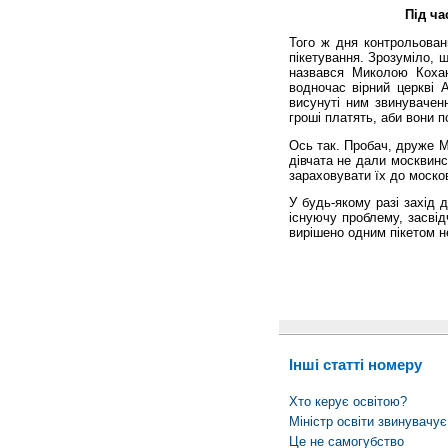
Під ча
Того ж дня контрольова
пікетування. Зрозуміло, щ
назвався Миколою Кохані
водночас вірний церкві
висунуті ним звинувачен
гроші платять, аби вони 
Ось так. Пробач, друже М
дівчата не дали москвинс
зараховувати їх до моско
У будь-якому разі захід 
існуючу проблему, засві
вирішено одним пікетом н
Інші статті номеру
Хто керує освітою?
Міністр освіти звинувачу
Це не самогубство