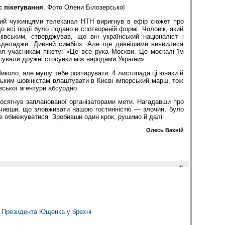
с пікетування
. Фото Олени Білозерської
ний чужинцями телеканал НТН виригнув в ефір сюжет про
о всі події було подано в спотвореній формі. Чоловік, який
вським, стверджував, що він український націоналіст і
 Аделаджи. Дивний симбіоз. Але ще дивнішими виявилися
ня учасникам пікету: «Це все рука Москви. Це москалі їм
псували дружні стосунки між народами України».
иколо, але мушу тебе розчарувати. 4 листопада ці юнаки й
ьким шовіністам влаштувати в Києві імперський марш, тож
вської агентури абсурдно.
досягнув запланованої організаторами мети. Нагадавши про
дчивши, що зловживати нашою гостинністю — злочин, було
е обмежуватися. Зробивши один крок, рушимо й далі.
Олесь Вахній
є Президента Ющенка у брехні