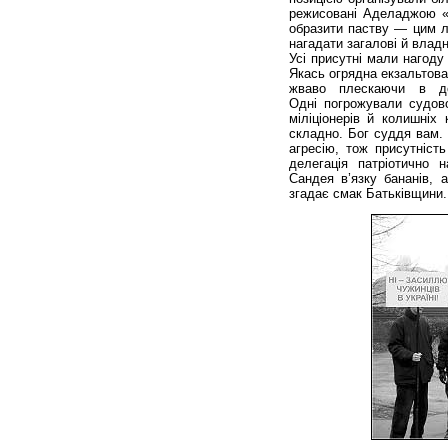
режисовані Аделаджою «б
образити паству — цим л
нагадати загалові й влад
Усі присутні мали нагоду
Якась огрядна екзальтова
жваво плескаючи в до
Одні погрожували судов
міліціонерів й колишніх
складно. Бог суддя вам. 
агресію, тож присутність
делегація патріотично 
Сандея в’язку бананів, 
згадає смак Батьківщини.