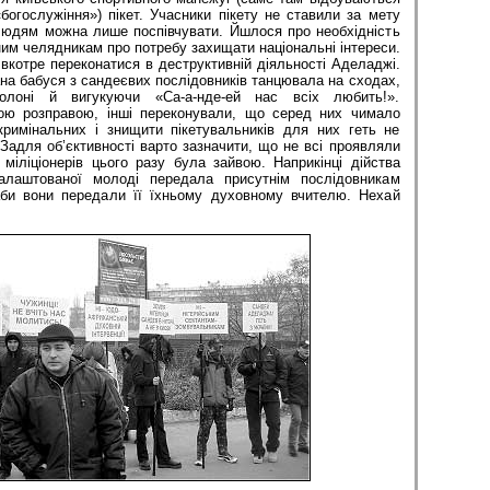
огослужіння») пікет. Учасники пікету не ставили за мету
юдям можна лише поспівчувати. Йшлося про необхідність
ним челядникам про потребу захищати національні інтереси.
 вкотре переконатися в деструктивній діяльності Аделаджі.
на бабуся з сандеєвих послідовників танцювала на сходах,
лоні й вигукуючи «Са-а-нде-ей нас всіх любить!».
ою розправою, інші переконували, що серед них чимало
 кримінальних і знищити пікетувальників для них геть не
Задля об’єктивності варто зазначити, що не всі проявляли
 міліціонерів цього разу була зайвою. Наприкінці дійства
налаштованої молоді передала присутнім послідовникам
аби вони передали її їхньому духовному вчителю. Нехай