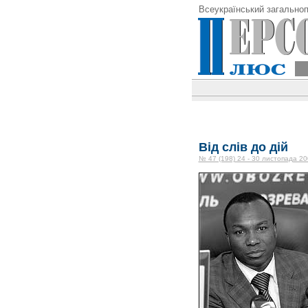
Всеукраїнський загальноп
Від слів до дій
№ 47 (198) 24 - 30 листопада 20