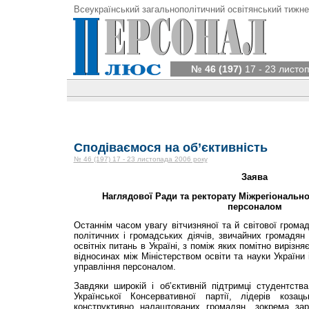
Всеукраїнський загальнополітичний освітянський тижне
№ 46 (197)
17 - 23 листо
Сподіваємося на об’єктивність
№ 46 (197) 17 - 23 листопада 2006 року
Заява
Наглядової Ради та ректорату Міжрегіонально
персоналом
Останнім часом увагу вітчизняної та й світової громад
політичних і громадських діячів, звичайних громадя
освітніх питань в Україні, з поміж яких помітно вирізн
відносинах між Міністерством освіти та науки України
управління персоналом.
Завдяки широкій і об’єк­тивній підтримці студентства
Української Консервативної партії, лідерів козац
конструктивно налаштованих громадян, зокрема зар