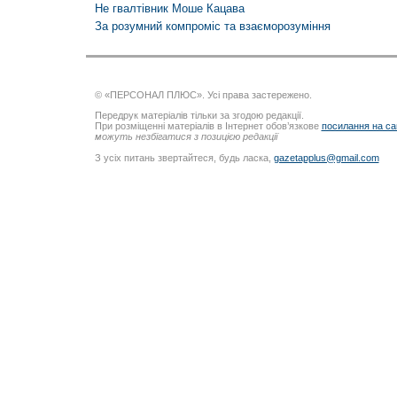
Не гвалтівник Моше Кацава
За розумний компроміс та взаємо­розуміння
© «ПЕРСОНАЛ ПЛЮС». Усі права застережено.
Передрук матеріалів тільки за згодою редакції.
При розміщенні матеріалів в Інтернет обов’язкове
посилання на са
можуть незбігатися з позицією редакції
З усіх питань звертайтеся, будь ласка,
gazetapplus@gmail.com