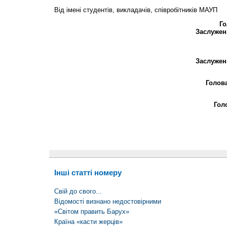
Від імені студентів, викладачів, співробітників МАУП
Го
Заслужен
Заслужен
Голов
Гол
Інші статті номеру
Свій до свого...
Відомості визнано недостовірними
«Світом править Барух»
Країна «касти жерців»