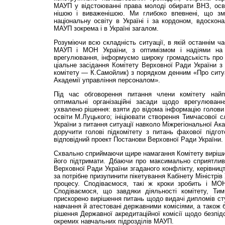
МАУП у відстоюванні права молоді обирати ВНЗ, осві
нішою і виваженішою. Ми глибоко впевнені, що з
національну освіту в Україні і за кордоном, вдоскон
МАУП зокрема і в Україні загалом.
Розуміючи всю складність ситуації, в якій останнім ч
МАУП і МОН України, з оптимізмом і надіями на 
врегулювання, інформуємо широку громадськість про 
ціальне засідання Комітету Верховної Ради України з 
комітету — К.Самойлик) з порядком денним «Про ситу
Академії управління персоналом».
Під час обговорення питання члени комітету най
оптимальні організаційні засади щодо врегулюван
ухвалено рішення: взяти до відома інформацію голови 
освіти М.Луцького; ініціювати створення Тимчасової с
України з питання ситуації навколо Міжрегіональної Ак
доручити голові підкомітету з питань фахової підго
відповідний проект Постанови Верховної Ради України.
Схвально сприймаючи щире намагання Комітету виріши
його підтримати. Дбаючи про максимально сприятлив
Верховної Ради України згаданого конфлікту, керівни
за потрібне призупинити пікетування Кабінету Міністрів 
процесу. Сподіваємося, такі ж кроки зробить і МОН
Сподіваємося, що завдяки діяльності комітету, Тимч
прискорено вирішення питань щодо видачі дипломів с
навчання й атестовані державними комісіями, а також 
рішення Державної акредитаційної комісії щодо безпід
окремих навчальних підрозділів МАУП.