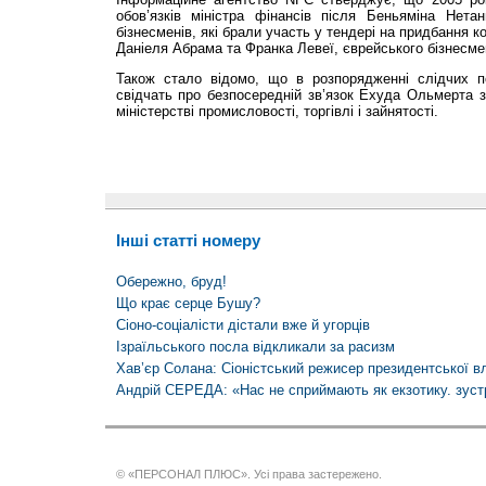
обов’язків міні­стра фінансів після Беньяміна Нета
бізнесменів, які брали участь у тендері на придбання 
Даніеля Абрама та Франка Левеї, єврейського бізнесмен
Також стало відомо, що в розпорядженні слідчих по
свідчать про безпосередній зв’язок Ехуда Ольмерта 
міністерстві промисловості, торгівлі і зайнятості.
Інші статті номеру
Обережно, бруд!
Що крає серце Бушу?
Сіоно-соціалісти дістали вже й угорців
Ізраїльського посла відкликали за расизм
Хав’єр Солана: Сіоністський режисер президентської в
Андрій СЕРЕДА: «Нас не сприймають як екзотику. зуст
© «ПЕРСОНАЛ ПЛЮС». Усі права застережено.