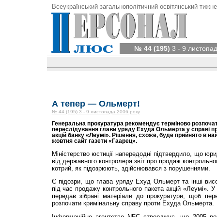
Всеукраїнський загальнополітичний освітянський тижне
№ 44 (195)
3 - 9 листопа
А тепер — Ольмерт!
№ 44 (195) 3 - 9 листопада 2006 року
Генеральна прокуратура рекомендує терміново розпоча
переслідування глави уряду Ехуда Ольмерта у справі п
акцій банку «Леумі». Рішення, схоже, буде прийнято в най
жовтня сайт газети «Гаарец».
Міністерство юстиції напередодні підтвердило, що юр
від державного контролера звіт про продаж контрольног
котрий, як підозрюють, здійснювався з порушеннями.
Є підозри, що глава уряду Ехуд Ольмерт та інші вис
під час продажу контрольного пакета акцій «Леумі». У
передав зібрані матеріали до прокуратури, щоб пер
розпочати кримінальну справу проти Ехуда Ольмерта.
Інформаційне агентство NFC стверджує, що 2005 ро