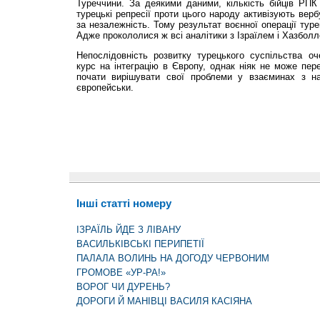
Туреччини. За деякими даними, кількість бійців РПК
турецькі репресії проти цього народу активізують вер
за незалежність. Тому результат воєнної операції тур
Адже прокололися ж всі аналітики з Ізраїлем і Хазбол
Непослідовність розвитку турецького суспільства о
курс на інтеграцію в Європу, однак ніяк не може пер
почати вирішувати свої проблеми у взаєминах з н
європейськи.
Інші статті номеру
ІЗРАЇЛЬ ЙДЕ З ЛІВАНУ
ВАСИЛЬКІВСЬКІ ПЕРИПЕТІЇ
ПАЛАЛА ВОЛИНЬ НА ДОГОДУ ЧЕРВОНИМ
ГРОМОВЕ «УР-РА!»
ВОРОГ ЧИ ДУРЕНЬ?
ДОРОГИ Й МАНІВЦІ ВАСИЛЯ КАСІЯНА