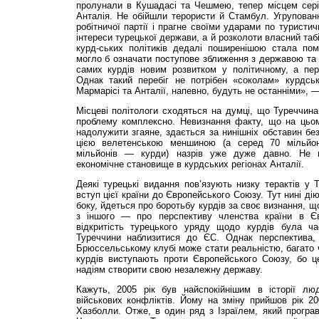
пролунали в Кушадасі та Чешмею, тепер місцем серії
Анталія. Не обійшли терористи й Стамбул. Угрупован
робітничої партії і прагне своїми ударами по туристич
інтереси турецької держави, а й розколоти власний таб
курд-ських політиків дедалі поширенішою стала пом
могло б означати поступове зближення з державою та 
самих курдів новим розвитком у політичному, а пер
Однак такий перебіг не потрібен «соколам» курдсь
Мармарісі та Анталії, напевно, будуть не останніми», 
Місцеві політологи сходяться на думці, що Туреччин
проблему комплексно. Невизнання факту, що на цьом
надолужити згаяне, здається за нинішніх обставин без
цією велетенською меншиною (а серед 70 мільйон
мільйонів — курди) назрів уже дуже давно. Не
економічне становище в курдських регіонах Анталії.
Деякі турецькі видання пов’язують низку терактів у 
вступ цієї країни до Європейського Союзу. Тут нині ді
боку, йдеться про боротьбу курдів за своє визнання, щ
з іншого — про перспективу членства країни в Є
відкритість турецького уряду щодо курдів була ч
Туреччини наблизитися до ЄС. Однак перспектива
Брюссельському клубі може стати реальністю, багато 
курдів виступають проти Європейського Союзу, бо ц
надіям створити свою незалежну державу.
Кажуть, 2005 рік був найспокійнішим в історії 
військових конфліктів. Йому на зміну прийшов рік 2
Хазболли. Отже, в один ряд з Ізраїлем, який програ