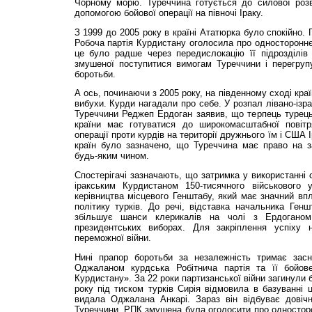
Чорному морю. Туреччина готується до силової розв
допомогою бойової операції на півночі Іраку.
З 1999 до 2005 року в країні Ататюрка було спокійно.
Робоча партія Курдистану оголосила про односторонн
це було радше через передислокацію її підрозділів д
змушеної поступитися вимогам Туреччини і перегру
боротьби.
А ось, починаючи з 2005 року, на південному сході кра
вибухи. Курди нагадали про себе. У розпал лівано-ізра
Туреччини Реджеп Ердоган заявив, що терпець турець
країни має готуватися до широкомасштабної повітр
операції проти курдів на території дружнього їм і США
країн було зазначено, що Туреччина має право на з
будь-яким чином.
Спостерігачі зазначають, що затримка у використанні 
іракським Курдистаном 150-тисячного військового 
керівництва місцевого Генштабу, який має значний вп
політику турків. До речі, відставка начальника Ген
збільшує шанси клерикалів на чолі з Ердогано
президентських виборах. Для закріплення успіху 
переможної війни.
Нині прапор боротьби за незалежність тримає за
Оджаланом курдська Робітнича партія та її бойов
Курдистану». За 22 роки партизанської війни загинули 
року під тиском турків Сирія відмовила в базуванні ці
видала Оджалана Анкарі. Зараз він відбуває довічн
Туреччини. РПК змушена була оголосити про односторо