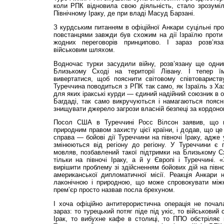
коли РПК відновила свою діяльність, стало зрозуміл
Північному Іраку, де при владі Масуд Барзані.
З курдським питанням в офіційної Анкари суцільні про
повстанцями завжди був схожим на дії Ізраїлю проти 
жодних переговорів принципово. І зараз розв’яз
військовим шляхом.
Водночас турки засудили війну, розв’язану ще одн
Близькому Сході на території Лівану. І тепер 
вивертатися, щоб пояснити світовому співтовариств
Туреччина поводиться з РПК так само, як Ізраїль з Ха
для яких іракські курди — єдиний надійний союзник в о
Багдаді, так само викручуються і намагаються поясн
знищувати джерело загрози власній безпеці за кордоном
Посол США в Туреччині Росс Вілсон заявив, що н
природним правом захисту цієї країни, і додав, що це
справа — бойові дії Туреччини на півночі Іраку, адже
змінюються від регіону до регіону. У Туреччини є п
мовляв, позбавлений такої підтримки на Близькому Сх
тільки на півночі Іраку, а й у Європі і Туреччині. «
вирішити проблему зі здійсненням бойових дій на півн
американської дипломатичної місії. Реакція Анкари 
лаконічною і природною, що може спровокувати між
прем’єр просто назвав посла брехуном.
І хоча офіційно антитерористична операція не почал
зараз: то турецький потяг піде під укіс, то військови
Ірак, то вибухне кафе в столиці, то ППО обстріляє 