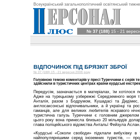
Всеукраїнський загальнополітичний освітянський тижне
№ 37 (188)
15 - 21 верес
ВІДПОЧИНОК ПІД БРЯЗКІТ ЗБРОЇ
№ 37 (188) 15 - 21 вересня 2006 року
Головною темою коментарів у пресі Туреччини є серія те
здійснили в туристичних центрах країни курдські екстрем
Передусім, зазначається в матеріалах, їм хотілося по
Адже на турецькому узбережжі Середземного моря т
Анталія, разом з Бодрумом, Кушадасі та Дидімес
англосаксонські відпочивальники, а й українці та ро
гаманців, але для великих любителів яcкравого нічн
туристична галузь Туреччини є головним джерело
цього року вона принесла близько 20 мільярдів доларі
глава поліцейського відомства Антальї Фейзула Аслан
«Курдські «Соколи свободи» підклали вибухівку в 
найпопулярнішими серед іноземних туристів, — про