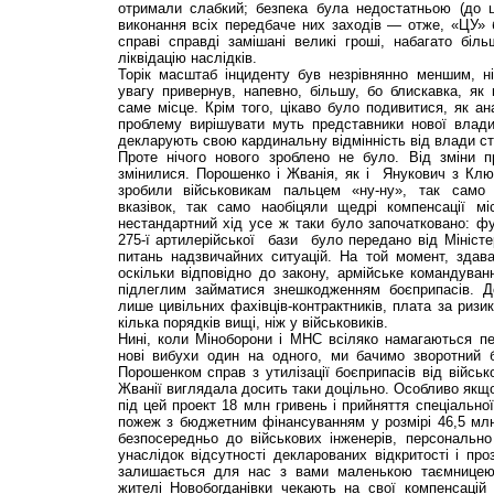
отримали слабкий; безпека була недостатньою (до ц
виконання всіх передбаче них заходів — отже, «ЦУ» бу
справі справді замішані великі гроші, набагато біл
ліквідацію наслідків.
Торік масштаб інциденту був незрівнянно меншим, н
увагу привернув, напевно, більшу, бо блискавка, як
саме місце. Крім того, цікаво було подивитися, як ана
проблему вирішувати муть представники нової влади,
декларують свою кардинальну відмінність від влади ст
Проте нічого нового зроблено не було. Від зміни п
змінилися. Порошенко і Жванія, як і Янукович з Клю
зробили військовикам пальцем «ну-ну», так само
вказівок, так само наобіцяли щедрі компенсації м
нестандартний хід усе ж таки було започатковано: фун
275-ї артилерійської бази було передано від Міністе
питань надзвичайних ситуацій. На той момент, здава
оскільки відповідно до закону, армійське командува
підлеглим займатися знешкодженням боєприпасів. Д
лише цивільних фахівців-контрактників, плата за ризи
кілька порядків вищі, ніж у військовиків.
Нині, коли Міноборони і МНС всіляко намагаються пе
нові вибухи один на одного, ми бачимо зворотний 
Порошенком справ з утилізації боєприпасів від військ
Жванії виглядала досить таки доцільно. Особливо якщ
під цей проект 18 млн гривень і прийняття спеціальної
пожеж з бюджетним фінансуванням у розмірі 46,5 млн
безпосередньо до військових інженерів, персонально 
унаслідок відсутності декларованих відкритості і про
залишається для нас з вами маленькою таємницею
жителі Новобогданівки чекають на свої компенсацій 