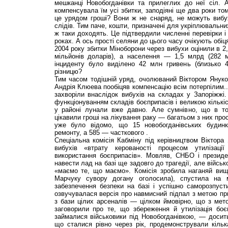
мешканці Новобогданівки та прилеглих до неї сіл.
компенсувала їм усі збитки, заподіяні ще два роки то
це урядом гроші? Вони ж не снаряд, не можуть виб
слідів. Тим паче, кошти, призначені для укріплювальних
ж таки доходять. Це підтвердили численні перевірки і р
роках. А ось прості селяни до цього часу очікують обіц
2004 року збитки Міноборони через вибухи оцінили в 2
мільйонів доларів), а населення — 1,5 млрд (282 мл
інциденту було виділено 42 млн гривень (близько 4
різницю?
Тим часом тодішній уряд, очолюваний Віктором Януко
Андрія Клюева пообіцяв компенсацію всім потерпілим..
захворіли внаслідок вибухів на складах у Запоріжжі.
функціонуванням складів боєприпасів і великою кількі
у районі лунали вже давно. Але сумнівно, що в т
цікавили гроші на лікування раку — багатьом з них про
уже було відомо, що 15 новобогданівських будинкі
ремонту, а 585 — часткового .
Спеціальна комісія Кабміну під керівництвом Віктор
вибухів «втрату керованості процесом утилізаці
використання боєприпасів». Мовляв, СНБО і презид
навести лад на базі ще задовго до трагедії, але війсь
«маємо те, що маємо». Комісія зробила наганяй вищ
Марчуку сувору догану оголосила), спустила на м
забезпечення безпеки на базі і успішно саморозпуст
озвучувалася версія про навмисний підпал з метою при
з бази цілих арсеналів — цілком ймовірно, що з мет
заговорили про те, що збереження й утилізація боє
займалися військовики під Новобогданівкою, — досит
що сталися рівно через рік, продемонстрували кільк