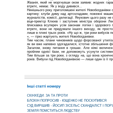
Жванія, який не моргнувши оком заявив: жодних гара
втретє, немає. Як у воду дивився...
Нинішнього року приголомшені жителі Новобогданівки 
картину: клуби диму над артскладами, пожежні машин
журналістів, комісії, делегації. Янукович цього разу не
віце-прем’єр Клюев і заступник міністра оборони Ле
блискавка всупереч усім законам логіки і здорового
втретє, вони не придумали іншого виходу, як просто
лише в плині трьох років. «Ну що ж, три роки вибухів 
«, — гірко жартують жителі Новобогданівки.
Тим часом, плани чиновників щодо форсованої утиліза
як ви вже напевно здогадалися, істотне збільшення фі
Загалом, знову питання в грошах. Але ніякі величезн
проблем однієї бази, не допоможуть усунути системні
Тим більше за три роки, з огляду на, що вона хронічн
років. Вибухи під Новобогданівкою — лише один із її пр
Інші статті номеру
СКІНХЕДИ: ЗА ТА ПРОТИ
БЛОХІН ПОПРОСИВ - ЮЩЕНКО НЕ ПОСКУПИВСЯ
СУД ВИРІШИВ - ЙОСИП ЗІСЕЛЬС СКАНДАЛІСТ І ПО
ЗЕМЛЯ ПОМСТИТЬСЯ ЛЮДСТВУ