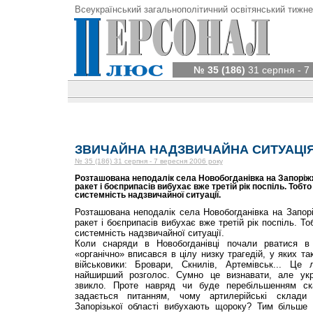
Всеукраїнський загальнополітичний освітянський тижне
№ 35 (186)
31 серпня - 7
ЗВИЧАЙНА НАДЗВИЧАЙНА СИТУАЦІ
№ 35 (186) 31 серпня - 7 вересня 2006 року
Розташована неподалік села Новобогданівка на Запоріжж
ракет і боєприпасів вибухає вже третій рік поспіль. Тобт
системність надзвичайної ситуації.
Розташована неподалік села Новобогданівка на Запорі
ракет і боєприпасів вибухає вже третій рік поспіль. Т
системність надзвичайної ситуації.
Коли снаряди в Новобогданівці почали рватися в 
«органічно» вписався в цілу низку трагедій, у яких та
військовики: Бровари, Скнилів, Артемівськ... Це
найширший розголос. Сумно це визнавати, але укр
звикло. Проте навряд чи буде перебільшенням ск
задається питанням, чому артилерійські склади
Запорізької області вибухають щороку? Тим більше